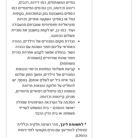
בחיים המשותפים, כמו דירות, רכבים,
ריהוט וכדומה, וכן הנכסים הפיננסיים כמו
כספים בחשבונות בנק ובחסכונות, בקופות
גמל או באפיקי השקעה אחרים, זכויות
סוציאליות ופנסיוניות שצברתם מהעבודה
ועוד. כמו כן, יש לקחת בחשבון את סוגיית
תשלום הכתובה.
הגדרת מקום המגורים של הילדים, ההורה
האחראי עליהם וזמני השהות עם ההורה
השני. בהחלט אפשר לקבוע אחריות הורית
וזמני שהות שוויוניים (משמורת
משותפת).
קביעת תשלומי המזונות וכיסוי הוצאות
המגורים של הילדים, ומשך הזמן שלהם
(עד איזה גיל יש לשלם אותם). בנוסף, יש
להחליט על חלוקת הוצאות חריגות
נוספות כמו טיפולים רפואיים מיוחדים,
חוגים, קייטנות וכדומה.
הסכמה על הערכאה השיפוטית שמולה
יאושר ההסכם – בית המשפט לענייני
משפחה או בית הדין הרבני.
* לתשומת ליבך,
זוהי רשימה חלקית וכללית
ומומלץ להתייעץ עם גורם מקצועי לפני ניסוח
ההסכם.