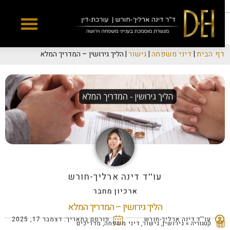
Yes
...
דף הבית
|
דיני משפחה
|
גישור
|
הליך גירושין – המדריך המלא
עו''ד דינה ארליך-חורש
ארכיון מחבר
הליך גירושין – המדריך המלא
עו''ד דינה ארליך-חורש
פורסם בתאריך:
דצמבר 17, 2025
קטגוריה »
גירושין
,
גישור
,
דיני משפחה
,
מדריכים