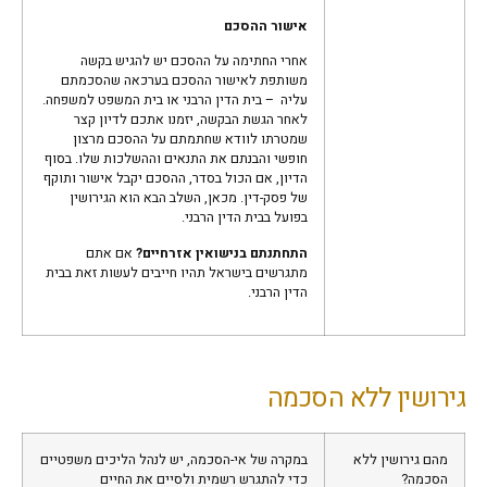
אישור ההסכם
אחרי החתימה על ההסכם יש להגיש בקשה
משותפת לאישור ההסכם בערכאה שהסכמתם
עליה – בית הדין הרבני או בית המשפט למשפחה.
לאחר הגשת הבקשה, יזמנו אתכם לדיון קצר
שמטרתו לוודא שחתמתם על ההסכם מרצון
חופשי והבנתם את התנאים וההשלכות שלו. בסוף
הדיון, אם הכול בסדר, ההסכם יקבל אישור ותוקף
של פסק-דין. מכאן, השלב הבא הוא הגירושין
בפועל בבית הדין הרבני.
התחתנתם בנישואין אזרחיים?
אם אתם
מתגרשים בישראל תהיו חייבים לעשות זאת בבית
הדין הרבני.
גירושין ללא הסכמה
מהם גירושין ללא
במקרה של אי-הסכמה, יש לנהל הליכים משפטיים
הסכמה?
כדי להתגרש רשמית ולסיים את החיים