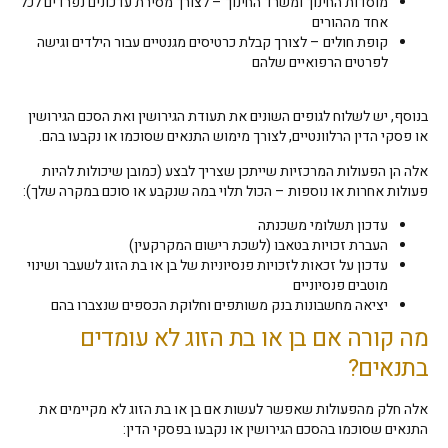
מוסדות החינוך ומשרד החינוך – לצורך מסירת עדכונים נפרדים לכל
אחד מההורים
קופת חולים – לצורך קבלת כרטיסים מגנטיים עבור הילדים וגישה
לפרטים הרפואיים שלהם
בנוסף, יש לשלוח לגופים השונים את תעודת הגירושין ואת הסכם הגירושין
או פסקי הדין הרלוונטיים, לצורך מימוש התנאים שסוכמו או נקבעו בהם.
אלה הן הפעולות המרכזיות שייתכן שצריך לבצע (כמובן שיכולות להיות
פעולות אחרות או נוספות – הכול תלוי במה שנקבע או סוכם במקרה שלך):
עדכון תשלומי משכנתה
העברת זכויות בטאבו (לשכת רישום המקרקעין)
עדכון על זכאות לזכויות פנסיוניות של בן או בת הזוג לשעבר ושינוי
מוטבים פנסיוניים
יציאה מחשבונות בנק משותפים וחלוקת הכספים שנצברו בהם
מה קורה אם בן או בת הזוג לא עומדים
בתנאים?
אלה חלק מהפעולות שאפשר לעשות אם בן או בת הזוג לא מקיימים את
התנאים שסוכמו בהסכם הגירושין או נקבעו בפסקי הדין: