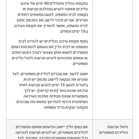
בתקופת ההליך מתחילים 60 ימים של עיכוב
הליכים שאסור להגיש במהלכם תביעות או
בקשות לבית המשפט, למעט בנושאים דחופים
וחריגים. אם יש סיכוי ליישב את הסכסוך מחוץ
לבית המשפט, אפשר להאריך את תקופת העיכוב
ב-15 ימים נוספים.
בסוף תקופת עיכוב ההליכים יש להודיע לבית
המשפט או לבית הדין אם הגעתם להסכמות ואתם
ממשיכים למשא ומתן עצמאי לצורך גיבוש הסכם
או שאתם מתכוונים להגיש תביעות ולנהל הליכים
משפטיים.
חשוב לדעת: אם עוברים להליכים משפטיים, לצד
שהגיש את הבקשה ליישוב סכסוך יש זכות
בלעדית למשך 15 ימים להגיש תביעות לאיזו
ערכאה שהוא בוחר (זכות קדימה). יש לכך
משמעויות שונות מבחינת סמכות הערכאה
השיפוטית וכדאי להתייעץ בנושא הזה עם גורם
מקצועי הבקיא בדיני משפחה.
ניהול תביעות
אם בסוף הליך יישוב הודעתם שאתם ממשיכים
והליכים משפטיים
להליכים משפטיים, יש להגיש תביעות להכרעה
בכל הנושאים שקשורים בפרידה. תזכורת: לצד