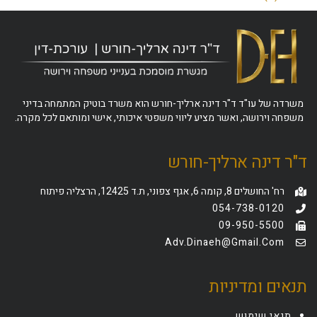
משרדה של עו"ד ד"ר דינה ארליך-חורש הוא משרד בוטיק המתמחה בדיני
משפחה וירושה, ואשר מציע ליווי משפטי איכותי, אישי ומותאם לכל מקרה.
ד"ר דינה ארליך-חורש
רח' החושלים 8, קומה 6, אגף צפוני, ת.ד 12425, הרצליה פיתוח
054-738-0120
09-950-5500
Adv.dinaeh@gmail.com
תנאים ומדיניות
תנאי שימוש