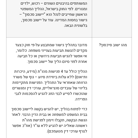
המשותפים בהיבטים השונים – רכוש, ילדים
ומגורים. לפי החוק בישראל, ההליך המשפטי
הראשון שחייבים לנהל הוא "יישוב סכסוך" –
גישור בחסות המדינה. עוד על יישוב סכסוך,
בלשונית הבאה.
מהו ישוב סיכסוך?
מדובר בתהליך גישור שמתבצע על-פי חוק כצעד
מקדים להגשת תביעות בענייני משפחה. כלומר,
אי-אפשר להגיש תביעות גירושין או כל תביעה
אחרת לפני סיום הליך של יישוב סכסוך.
ההליך כולל עד 4 פגישות מהו"ת (מידע, היכרות
ותיאום) ללא עלות ביחידת סיוע – גוף של משרד
הרווחה שאחראי על התהליך. הפגישות מתקיימות
בליווי של עובדים סוציאליים, עורכי דין ומגשרים
שהוכשרו לסייע לבני הזוג להגיע להסכמות לגבי
הפרידה.
כדי לפתוח בהליך, יש להגיש בקשה ליישוב סכסוך
בבית המשפט למשפחה או בבית הדין הרבני. לאחר
הגשת הבקשה, תקבלו זימון לפגישת מהו"ת
ראשונה שאליה יש להגיע ללא עו"ד (אח"כ אפשר
לצרף עורכי דין מטעמכם).