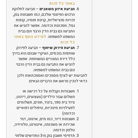
באתר כל זכות
תביעת איזון משאבים
– תביעה לחלוקת
הרכוש הפיננסי שלכם, כמו חשבונות בנק,
זכויות סוציאליות, קרנות פנסיה, קופות
גמל, חסכונות וכדומה.
אפשר להגיש את
התביעה גם בבית הדין הרבני וגם בבית
המשפט למשפחה.
למידע נוסף באתר
כל זכות
תביעת פירוק שיתוף
– תביעה לפירוק
שותפות בנכסים, העיקרי שבהם הוא בדרך
כלל דירת המגורים המשותפת.
אפשר
להגיש את התביעה גם בבית הדין הרבני
וגם בבית המשפט למשפחה
.
לתביעות יש לצרף מסמכים ואסמכתאות ולכן
כדאי להכין מראש את הדברים הבאים:
חשבוניות וקבלות על כל רכישה או
תשלום עבור הילדים (צעצועים, ריהוט,
ציוד בית ספר, ביגוד, חוגים, תשלומים
לפעילויות חינוכיות, טיפולים רפואיים
וכדומה)
חשבונות דיור, כמו מים, ארנונה, דמי
שכירות או משכנתה, אינטרנט, טלוויזיה,
טלפון וכדומה.
תדפיסי חשבון בנק מ-3 החודשים שלפני