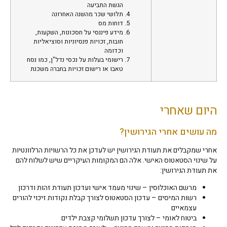
הגשת התביעה
תלושי שכר מהשנה האחרונה
דוחות מס
מידע פיננסי על חסכונות, השקעות,
חובות, זכויות פנסיוניות וסוציאליות
וכדומה
רישומי בעלות על נכסי נדל"ן, כמו נסח
טאבו או רישום זכויות בחברה משכנת
היום שאחרי
מה עושים אחרי הגירושין?
אחרי שמקבלים את תעודת הגירושין יש לעדכן את כל הרשויות הרלוונטיות
על שינוי הסטאטוס האישי. אלה הם המקומות העיקריים שיש לשלוח להם
את תעודת הגירושין:
מרשם האוכלוסין – שינוי מעמד אישי ועדכון תעודת זהות ודרכון
רשות המיסים – עדכון הסטאטוס לצורך קבלת נקודות זיכוי להורים
עצמאיים
ביטוח לאומי – לצורך עדכון תשלומי קצבת ילדים