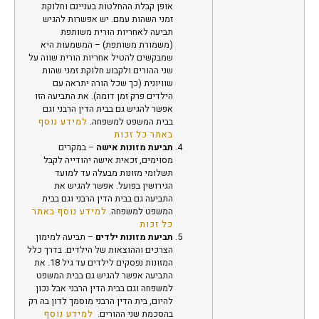
אופן קבלת ההחלטות בעניינם וחלוקת
זמני השהות עמם. יש אפשרות להגיש
תביעה לאחריות הורית משותפת
(משמורת משותפת) – המשמעות היא
שמבקשים להטיל אחריות הורית שווה על
שני ההורים ולקבוע חלוקת זמני שהות
שוויונית (כך שכל הורה יתראה עם
הילדים פרק זמן דומה). את התביעה הזו
אפשר להגיש גם בבית הדין הרבני וגם
בבית המשפט למשפחה.
למידע נוסף
באתר כל זכות
תביעת מזונות אישה
– במקרים
מסוימים, זכאית אישה יהודייה לקבל
תשלומי מזונות מבעלה עד למועד
הגירושין בפועל. אפשר להגיש את
התביעה גם בבית הדין הרבני וגם בבית
המשפט למשפחה.
למידע נוסף באתר
כל זכות
תביעת מזונות ילדים
– תביעה למימון
הצרכים וההוצאות של הילדים. בדרך כלל
המזונות נפסקים לילדים עד גיל 18. את
התביעה אפשר להגיש גם
בבית המשפט
למשפחה
וגם בבית הדין הרבני אבל נכון
להיום, בית הדין הרבני מוסמך לדון בה רק
בהסכמת שני ההורים.
למידע נוסף