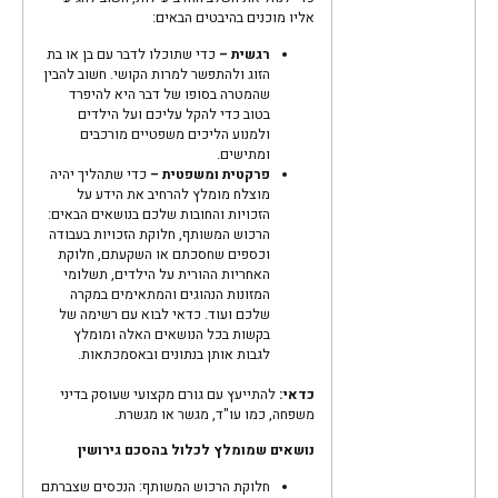
אליו מוכנים בהיבטים הבאים:
רגשית –
כדי שתוכלו לדבר עם בן או בת
הזוג ולהתפשר למרות הקושי. חשוב להבין
שהמטרה בסופו של דבר היא להיפרד
בטוב כדי להקל עליכם ועל הילדים
ולמנוע הליכים משפטיים מורכבים
ומתישים.
פרקטית ומשפטית –
כדי שתהליך יהיה
מוצלח מומלץ להרחיב את הידע על
הזכויות והחובות שלכם בנושאים הבאים:
הרכוש המשותף, חלוקת הזכויות בעבודה
וכספים שחסכתם או
השקעתם, חלוקת
האחריות ההורית על הילדים, תשלומי
המזונות הנהוגים והמתאימים במקרה
שלכם ועוד. כדאי לבוא עם רשימה של
בקשות בכל הנושאים האלה ומומלץ
לגבות אותן בנתונים ובאסמכתאות.
כדאי:
להתייעץ עם גורם מקצועי שעוסק בדיני
משפחה, כמו עו"ד, מגשר או מגשרת.
נושאים שמומלץ לכלול בהסכם גירושין
חלוקת הרכוש המשותף: הנכסים שצברתם