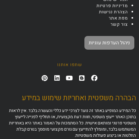
מדיניות פרטיות
הצהרת נגישות
מפת אתר
צור קשר
ניהול העדפות עוגיות
שתפו אותנו
הבהרה משפטית ואחריות שימוש במידע
כל המידע המופיע באתר זה נועד לצרכי ידע כללי והעשרה בלבד. אין לראות
בתוכן האתר ייעוץ משפטי, חוות דעת מקצועית, או תחליף לפנייה לייעוץ
משפטי פרטני ומותאם אישית. כל הסתמכות על האמור באתר היא באחריות
המשתמש בלבד, ומומלץ להתייעץ עם גורם מקצועי מוסמך בטרם קבלת
החלטות או ביצוע פעולות משפטיות.