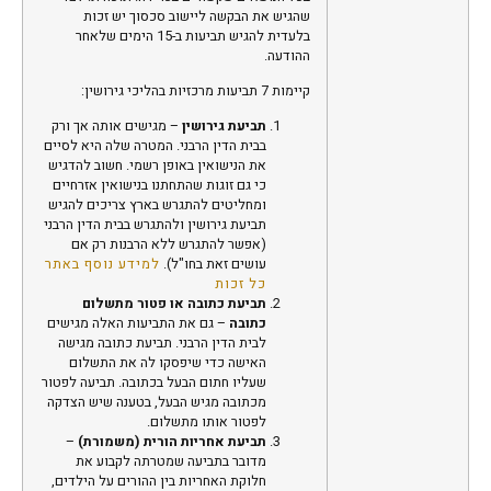
שהגיש את הבקשה ליישוב סכסוך יש זכות
בלעדית להגיש תביעות ב-15 הימים שלאחר
ההודעה.
קיימות 7 תביעות מרכזיות בהליכי גירושין:
תביעת גירושין
–
מגישים אותה אך ורק
בבית הדין הרבני. המטרה שלה היא לסיים
את הנישואין באופן רשמי. חשוב להדגיש
כי גם זוגות שהתחתנו בנישואין אזרחיים
ומחליטים להתגרש בארץ צריכים להגיש
תביעת גירושין ולהתגרש בבית הדין הרבני
(אפשר להתגרש ללא הרבנות רק אם
עושים זאת בחו"ל).
למידע נוסף באתר
כל זכות
תביעת כתובה או פטור מתשלום
כתובה
– גם את התביעות האלה מגישים
לבית הדין הרבני. תביעת כתובה מגישה
האישה כדי שיפסקו לה את התשלום
שעליו חתום הבעל בכתובה. תביעה לפטור
מכתובה מגיש הבעל, בטענה שיש הצדקה
לפטור אותו מתשלום.
תביעת אחריות הורית (משמורת)
–
מדובר בתביעה שמטרתה לקבוע את
חלוקת האחריות בין ההורים על הילדים,