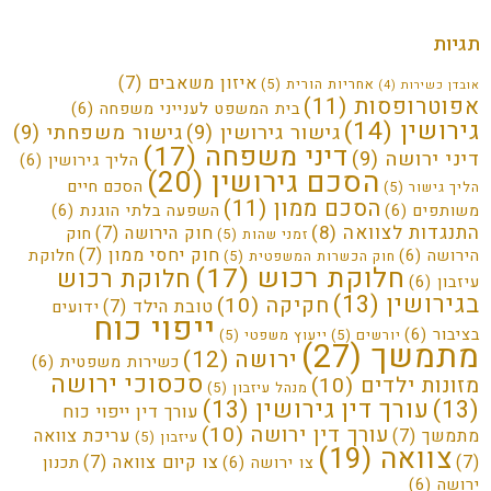
תגיות
איזון משאבים
(7)
אחריות הורית
(5)
אובדן כשירות
(4)
אפוטרופסות
(11)
בית המשפט לענייני משפחה
(6)
גירושין
(14)
גישור גירושין
(9)
גישור משפחתי
(9)
דיני משפחה
(17)
דיני ירושה
(9)
הליך גירושין
(6)
הסכם גירושין
(20)
הסכם חיים
הליך גישור
(5)
הסכם ממון
(11)
משותפים
(6)
השפעה בלתי הוגנת
(6)
התנגדות לצוואה
(8)
חוק הירושה
(7)
חוק
זמני שהות
(5)
חוק יחסי ממון
(7)
הירושה
(6)
חלוקת
חוק הכשרות המשפטית
(5)
חלוקת רכוש
(17)
חלוקת רכוש
עיזבון
(6)
בגירושין
(13)
חקיקה
(10)
טובת הילד
(7)
ידועים
ייפוי כוח
בציבור
(6)
יורשים
(5)
ייעוץ משפטי
(5)
מתמשך
(27)
ירושה
(12)
כשירות משפטית
(6)
סכסוכי ירושה
מזונות ילדים
(10)
מנהל עיזבון
(5)
(13)
עורך דין גירושין
(13)
עורך דין ייפוי כוח
עורך דין ירושה
(10)
מתמשך
(7)
עריכת צוואה
עיזבון
(5)
צוואה
(19)
(7)
צו קיום צוואה
(7)
צו ירושה
(6)
תכנון
ירושה
(6)