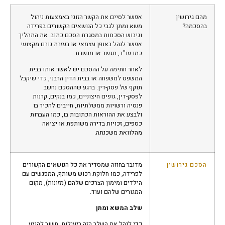
מהם גירושין
אפשר לסיים את הקשר הזוגי באמצעות ניהול
בהסכמה?
משא ומתן לגבי כל הנושאים הקשורים בפרידה
וגיבוש הסכמות במסגרת הסכם כתוב. את התהליך
אפשר לנהל באופן עצמאי או בעזרת גורם מקצועי
כמו עו"ד, מגשר או מגשרת.
לאחר חתימה על ההסכם יש לאשר אותו בבית
המשפט למשפחה או בבית הדין הרבני, כדי שיקבל
תוקף של פסק-דין. ברגע שההסכם נחשב
לפסק-דין, גופים חיצוניים, כמו בנקים, קרנות
פנסיה ורשויות ממשלתיות, חייבים להכיר בו
ולבצע את ההוראות הכתובות בו, כמו העברות
כספים, זכויות בדירה משותפת או יציאה
מהלוואת משכנתה.
הסכם גירושין
מדובר בחוזה שמסדיר את כל הנושאים הקשורים
לפרידה, כמו חלוקת רכוש משותף, המפגשים עם
הילדים ומימון הצרכים שלהם (מזונות), מקום
המגורים שלהם ועוד.
שלב המשא ומתן
כדי לנהל את השלב הזה ביעילות, חשוב להגיע