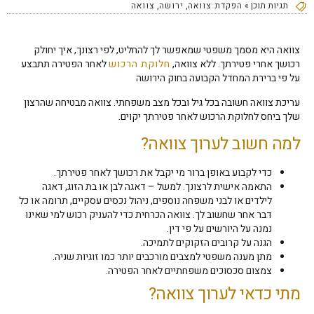
תגיות תוכן »
הפקדת צוואה
,
ירושה
,
צוואה
צוואה היא מסמך משפטי שמאפשר לך להחליט, לפי רצונך, איך יחולק
רכושך אחרי פטירתך. ללא צוואה,
חלוקת הרכוש
לאחר הפטירה תתבצע
על פי ברירת המחדל הקבועה בחוק הירושה
עריכת צוואה חשובה בכל גיל ובכל מצב משפחתי. צוואה מבטיחה שהרצון
שלך ביחס לחלוקת הרכוש לאחר פטירתך יקוים.
למה חשוב לערוך צוואה?
כדי לקבוע באופן ברור מי יקבל את רכושך לאחר פטירתך.
התאמה אישית לרצונך. למשל – דאגה לבן או בת הזוג, דאגה
לילדים או לבני משפחה נוספים, ניהול נכסים עסקיים, תרומה או כל
דבר אחר שחשוב לך. צוואה הכרחית כדי להעניק רכוש למי שאינו
נמנה על היורשים על פי דין.
הגנה על קרובים הזקוקים לתמיכה.
מתן מענה משפטי למצבים מורכבים יותר כמו זוגיות שניה.
צמצום סכסוכים משפחתיים לאחר הפטירה.
מתי כדאי לערוך צוואה?