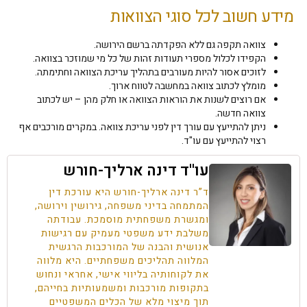
מידע חשוב לכל סוגי הצוואות
צוואה תקפה גם ללא הפקדתה ברשם הירושה.
הקפידו לכלול מספרי תעודות זהות של כל מי שמוזכר בצוואה.
לזוכים אסור להיות מעורבים בתהליך עריכת הצוואה וחתימתה.
מומלץ לכתוב צוואה במחשבה לטווח ארוך.
אם רוצים לשנות את הוראות הצוואה או חלק מהן – יש לכתוב
צוואה חדשה.
ניתן להתייעץ עם עורך דין לפני עריכת צוואה. במקרים מורכבים אף
רצוי להתייעץ עם עו"ד.
עו''ד דינה ארליך-חורש
ד”ר דינה ארליך-חורש היא עורכת דין
המתמחה בדיני משפחה, גירושין וירושה,
ומגשרת משפחתית מוסמכת. עבודתה
משלבת ידע משפטי מעמיק עם רגישות
אנושית והבנה של המורכבות הרגשית
המלווה תהליכים משפחתיים. היא מלווה
את לקוחותיה בליווי אישי, אחראי ונחוש
בתקופות מורכבות ומשמעותיות בחייהם,
תוך מיצוי מלא של הכלים המשפטיים