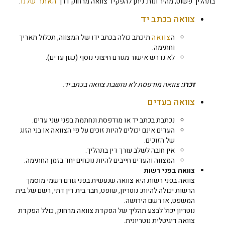
בתהליך פשוט, מהיר ונוח. ניתן להפקיד צוואה מרחוק דרך
האתר שלנו
.
צוואה בכתב יד
ה
צוואה
תיכתב כולה בכתב ידו של המצווה, תכלול תאריך
וחתימה.
לא נדרש אישור מגורם חיצוני נוסף (כגון עדים).
זכרו:
צוואה מודפסת לא נחשבת צוואה בכתב יד.
צוואה בעדים
נכתבת בכתב יד או מודפסת ונחתמת בפני שני עדים.
העדים אינם יכולים להיות זוכים על פי הצוואה או בני הזוג
של הזוכים.
אין חובה לשלב עורך דין בתהליך.
המצווה והעדים חייבים להיות נוכחים יחד בזמן החתימה.
צוואה בפני רשות
צוואה בפני רשות היא צוואה שנעשית בפני גורם רשמי מוסמך
הרשות יכולה להיות: נוטריון, שופט, חבר בית דין דתי, רשם של בית
המשפט, או רשם הירושה.
נוטריון יכול לבצע תהליך של הפקדת צוואה מרחוק, כולל הפקדת
צוואה דיגיטלית נוטריונית.