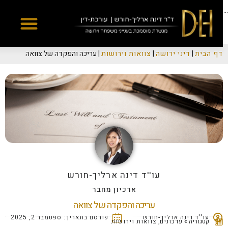
Yes
...
דף הבית
|
דיני ירושה
|
צוואות וירושות
|
עריכה והפקדה של צוואה
עו''ד דינה ארליך-חורש
ארכיון מחבר
עריכה והפקדה של צוואה
עו''ד דינה ארליך-חורש
פורסם בתאריך:
ספטמבר 2, 2025
קטגוריה »
עדכונים
,
צוואות וירושות