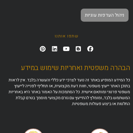
ניהול העדפות עוגיות
שתפו אותנו
הבהרה משפטית ואחריות שימוש במידע
כל המידע המופיע באתר זה נועד לצרכי ידע כללי והעשרה בלבד. אין לראות
בתוכן האתר ייעוץ משפטי, חוות דעת מקצועית, או תחליף לפנייה לייעוץ
משפטי פרטני ומותאם אישית. כל הסתמכות על האמור באתר היא באחריות
המשתמש בלבד, ומומלץ להתייעץ עם גורם מקצועי מוסמך בטרם קבלת
החלטות או ביצוע פעולות משפטיות.