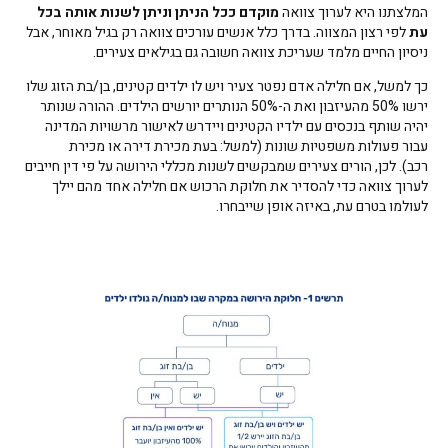
המלצתנו היא לערוך צוואה
מוקדם ככל הניתן וניתן לשנות אותה בכל
עת
לפי רצון המצווה. בדרך כלל אנשים עורכים צוואה רק בגיל מאוחר, אבל
ניסיון החיים מלמד שעריכת צוואה חשובה גם בגילאים צעירים.
כך למשל, אם חלילה אדם נפטר צעיר ויש לו ילדים קטינים, בן/בת הזוג שלו
ירשו 50% מהעיזבון ואת ה-50% הנותרים יורשים הילדים. ההורה שנותר
יהיה שותף בנכסים עם ילדיו הקטינים ויידרש לאישור מרשויות המדינה
עבור פעולות משפטיות שונות (למשל: בעת מכירת דירה או מכירת
רכב). לכן, הורים צעירים שמבקשים לשנות מכללי הירושה על פי דין חייבים
לערוך צוואה כדי להסדיר את חלוקת הרכוש אם חלילה אחד מהם יילך
לעולמו בטרם עת, באיזה אופן שייבחרו.