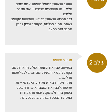
השלב הראשון מתחיל בשיחה. אתם פונים
אליי – או משאירים פרטים – ואני חוזרת
אליכם.
כבר מהרגע הראשון תרגישו שמישהו מקשיב
באמת: מתוך סבלנות, הקשבה ורצון להבין
אתכם ואת המצב.
פגישה אישית
שלב 2
בפגישה אבין את התמונה כולה: מה קרה, מה
הקונפליקט או הבעיה, ומה חשוב לכם לשמור
או להשיג.
מתוך ניסיון רב, ידע מקצועי ואקדמי – אני
שואפת להבין את המצב האישי והמשפטי
באופן ברור ולעומק, לזהות את נקודות
המפתח ולבסס תשתית נכונה לפעולה.