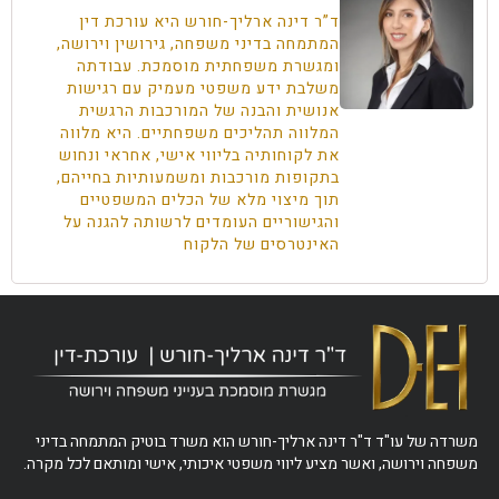
ד”ר דינה ארליך-חורש היא עורכת דין
המתמחה בדיני משפחה, גירושין וירושה,
ומגשרת משפחתית מוסמכת. עבודתה
משלבת ידע משפטי מעמיק עם רגישות
אנושית והבנה של המורכבות הרגשית
המלווה תהליכים משפחתיים. היא מלווה
את לקוחותיה בליווי אישי, אחראי ונחוש
בתקופות מורכבות ומשמעותיות בחייהם,
תוך מיצוי מלא של הכלים המשפטיים
והגישוריים העומדים לרשותה להגנה על
האינטרסים של הלקוח
משרדה של עו"ד ד"ר דינה ארליך-חורש הוא משרד בוטיק המתמחה בדיני
משפחה וירושה, ואשר מציע ליווי משפטי איכותי, אישי ומותאם לכל מקרה.