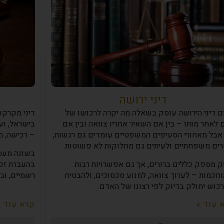
דיני ירושה
ם דיני הירושה עוסק בשאלה מה יקרה לרכושו של
דיני מקרקע
לאחר מותו – בין אם השאיר אחריו צוואה ובין אם
בישראל, וע
 אבל מאחורי הסעיפים המשפטיים עומדים גם רגשות,
– רכישה, מכ
ים משפחתיים ולעיתים גם מחלוקות לא פשוטות.
בשונה מעסק
ק מספק כללים ברורים, אך גם אפשרויות רבות
בהעברת זכו
חכמות – לערוך צוואה, למנוע סכסוכים, ולהבטיח
רשמיים, ו
כוש יחולק בדיוק לפי רצונו של האדם.
 עוד »
קרא עוד »