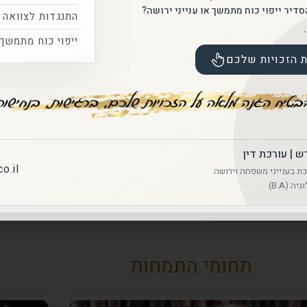
משפטיות שנפתרו בהצלחה.
דיר ייפוי כוח מתמשך או ענייני ירושה?
התנגדות לצוואה
ייפוי כוח מתמשך
ת הזכויות שלכם
ניהול מו״מ ברמות הגבוה
ניסיון בעבודה מול גורמי
מלאה בכל שלב.
ש | עורכת דין
מקצועיות משפטית לצד רגישות אנושית
o.il
ת בענייני משפחה וירושה
ליווי משפטי מדויק, המשלב הבנה עמוקה ש
ד במיקום מרכזי – רח' החושלים 8, קומה 6, אגף צפוני, הרצליה
והתאמת פתרון מותאם לכל לקוח.
תחומי התמחות