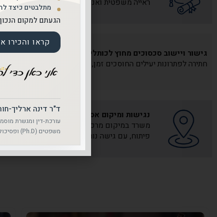
ראייה משפטית ואנושית רחבה.
מתלבטים כיצד להס
הגעתם למקום הנכון.
קראו והכירו א
גישור ויישוב סכסוכים מחוץ לכותלי בית המשפט
חתירה לפתרונות יעילים החוסכים זמן, עלויות ועומס רגשי מיותר.
ד"ר דינה ארליך-חור
נגישות ומיקום אסטרטגי
עורכת-דין ומגשרת מוסמכ
משר
משפטים (Ph.D) ופסיכולוגיה (B.A)
פיתוח, עם גישה נוחה וחניה זמינה.