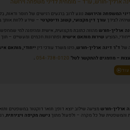
ינה ארליך-חורש, עו"ד – מומחית לדיני משפחה וירושה
יני המשפחה והירושה
נוגע לרוב ברגעים רגישים של חוסר ודאות, בל
יהיה לצידך
עורך דין מקצועי, קשוב ודיסקרטי
– שידע ללוות אותך בב
נה ארליך-חורש
מהווה כתובת מקצועית, אישית ומהימנה למי שמחפש 
יחודי, המציע
שירות מותאם אישית
ופתרונות חכמים ומעשיים – תוך ש
 של
ד"ר דינה ארליך-חורש
, הינו משרד עורכי דין
ייחודי, מותאם אי
צות – מוזמנים להתקשר לטל'
054-738-0120
.
עוד
ה ארליך-חורש
מציעה שילוב יוצא דופן: תואר דוקטור במשפטים ותוא
ית והמשפטית של כל מקרה – ולפעול מתוך
גישה מקיפה ויצירתית
, ר