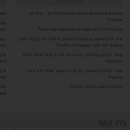
מידע מקצועי
הפחתת מזונות או הגדלת מזונות הילדים – מתי זה
האם 
אפשרי?
שינו
מה קורה לדירת המגורים המשותפת בגירושין?
הכו
איך יודעים שהגיע הזמן להתגרש, ולמה כדאי לקבל ייעוץ
גישו
משפטי עוד לפני שמקבלים החלטה?
הכס
מועד הקרע בגירושין: מדוע בני זוג רבים על מועד סיום
איך 
השיתוף?
כדא
פערי מידע בגירושין: מה קורה כשצד אחד יודע יותר
איך 
מהשני?
נכונ
ההיבט הרגשי בגישור גירושין
חוו
משפ
צרו קשר