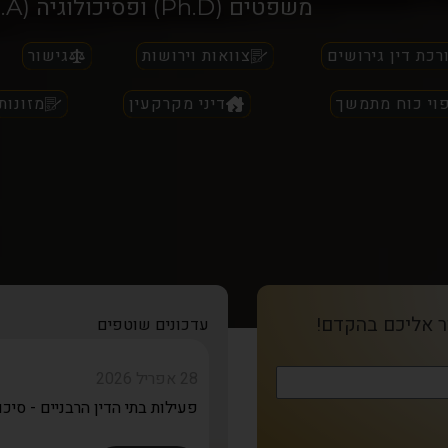
משפטים (Ph.D) ופסיכולוגיה (B.A)
רכת דין גירושים
צוואות וירושות
גישור
פוי כוח מתמשך
דיני מקרקעין
מזונות
ר אליכם בהקדם!
עדכונים שוטפים
02 ספטמבר 2025
28 אפריל 2026
13 אפריל 2026
פעילות בתי הדין הרבניים - סיכום 
מאמרים מומלצים בתחום המשפ
שינוי בתוכנת החתימה הדיגיטלי