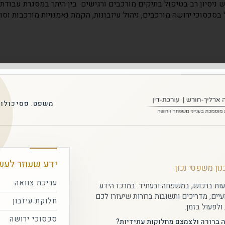
בין היתר במסגרת עבודת
בסכסוכי ירושה מורכבים, ניהול עיזבונות, הקמת נאמנויות מורכבות וסוג
לקוחות ממליצים
משפט. פסיכולוג
בד"ר דינה ארליך-חורש – עורכת דין
גשרת מוסמכת בענייני משפחה וירו
ידע שעוזר לעש
כנון משפטי נכון
עריכת צוואה
עות ברכוש, במשפחה ובעתיד. במרכז הידע
ים, מדריכים ותשובות ברורות שיעזרו לכם
חלוקת עיזבון
ניסיון מצטבר ועשיר בדיני משפחה
ולפעול בזמן.
למעלה מ־16 שנות פעילות, מאות תיקים 
ייחודי המאפשר
סכסוכי ירושה
ה ברורה ולצמצם מחלוקות עתידיות?