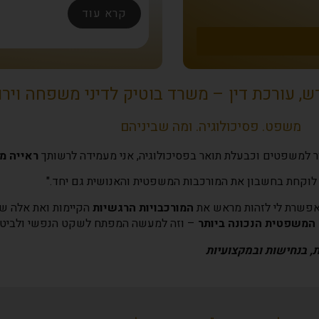
קרא עוד
קרא עוד
קרא עוד
קרא עוד
קרא עוד
קרא עוד
קרא עוד
קרא עוד
קרא עוד
קרא עוד
קרא עוד
קרא עוד
רש, עורכת דין – משרד בוטיק לדיני משפחה ויר
משפט. פסיכולוגיה. ומה שביניהם
ר למשפטים וכבעלת תואר בפסיכולוגיה, אני מעמידה לרשותך
ראייה מ
 לוקחת בחשבון את המורכבות המשפטית והאנושית גם יחד."
מאפשרת לי לזהות מראש את
המורכבויות הרגשיות
הקיימות ואת אלה שי
המשפטית הנכונה ביותר
– וזה למעשה המפתח לשקט הנפשי ולביטחו
, בנחישות ובמקצועיות