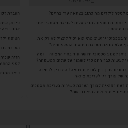
מידע מקצועי
לספר לילדים מה כתוב בצוואה עוד בחיים?
העברת זכוי
י בתוכנת החתימה הדיגיטלית לעריכת מסמכי ייפוי
פירוק שיתו
ח המתמשך
אחד רוצה ל
ר בסכסוכי ירושה: מתי הוא יכול להציל לא רק את
חטיפת ילדי
ף אלא גם את מערכת היחסים המשפחתית?
העברת זכוי
ניתן למנוע סכסוכי ירושה עוד בחיי המצווה – ומה
חוזה שכירו
י לעשות כבר היום כדי לשמור על שלום המשפחה?
לפני החתימ
בוחרים עורך דין לעריכת צוואה? המדריך לבחירה
כיצד מתבצע
ה של עורך דין לעריכת צוואה
ת דעת רפואית לצורך הערכת כשירות בעריכת מסמכים
טיים – מתי ולמה היא נדרשת?