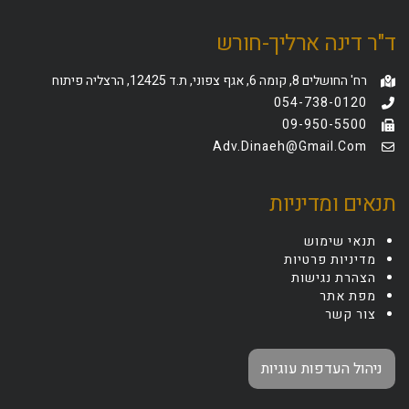
ד"ר דינה ארליך-חורש
רח' החושלים 8, קומה 6, אגף צפוני, ת.ד 12425, הרצליה פיתוח
054-738-0120
09-950-5500
Adv.dinaeh@gmail.com
תנאים ומדיניות
תנאי שימוש
מדיניות פרטיות
הצהרת נגישות
מפת אתר
צור קשר
ניהול העדפות עוגיות