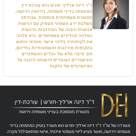
ד”ר דינה ארליך-חורש היא עורכת דין
המתמחה בדיני משפחה, גירושין וירושה,
ומגשרת משפחתית מוסמכת. עבודתה
משלבת ידע משפטי מעמיק עם רגישות
אנושית והבנה של המורכבות הרגשית
המלווה תהליכים משפחתיים. היא מלווה
את לקוחותיה בליווי אישי, אחראי ונחוש
בתקופות מורכבות ומשמעותיות בחייהם,
תוך מיצוי מלא של הכלים המשפטיים
והגישוריים העומדים לרשותה להגנה על
האינטרסים של הלקוח
משרדה של עו"ד ד"ר דינה ארליך-חורש הוא משרד בוטיק המתמחה בדיני
משפחה וירושה, ואשר מציע ליווי משפטי איכותי, אישי ומותאם לכל מקרה.