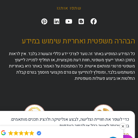
שתפו אותנו
הבהרה משפטית ואחריות שימוש במידע
כל המידע המופיע באתר זה נועד לצרכי ידע כללי והעשרה בלבד. אין לראות
בתוכן האתר ייעוץ משפטי, חוות דעת מקצועית, או תחליף לפנייה לייעוץ
משפטי פרטני ומותאם אישית. כל הסתמכות על האמור באתר היא באחריות
המשתמש בלבד, ומומלץ להתייעץ עם גורם מקצועי מוסמך בטרם קבלת
החלטות או ביצוע פעולות משפטיות.
כדי לשפר את חוויית הגלישה, לבצע אנליטיקה ולהציג תכנים מותאמים.
באפשרותך לאשר הכל או לבחור העדפות.
התקשרו עכשיו
לוואטסאפ מהיר
מדיניות פרטיות
·
תנאי שימוש
·
הצהרת נגישות