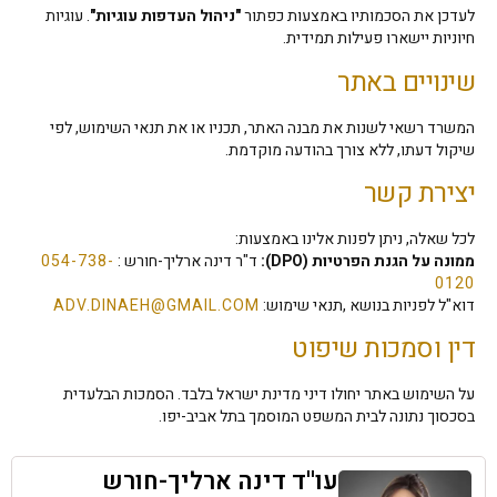
לעדכן את הסכמותיו באמצעות כפתור
"ניהול העדפות עוגיות"
. עוגיות
חיוניות יישארו פעילות תמידית.
שינויים באתר
המשרד רשאי לשנות את מבנה האתר, תכניו או את תנאי השימוש, לפי
שיקול דעתו, ללא צורך בהודעה מוקדמת.
יצירת קשר
לכל שאלה, ניתן לפנות אלינו באמצעות:
ממונה על הגנת הפרטיות (DPO):
ד"ר דינה ארליך-חורש :
054-738-
0120
דוא"ל לפניות בנושא ,תנאי שימוש:
ADV.DINAEH@GMAIL.COM
דין וסמכות שיפוט
על השימוש באתר יחולו דיני מדינת ישראל בלבד. הסמכות הבלעדית
בסכסוך נתונה לבית המשפט המוסמך בתל אביב-יפו.
עו''ד דינה ארליך-חורש