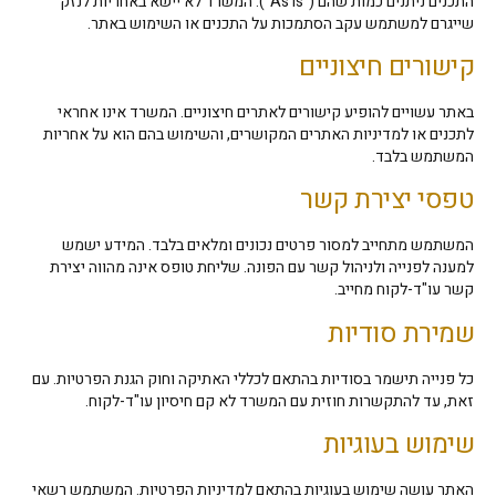
התכנים ניתנים כמות שהם ("As Is"). המשרד לא יישא באחריות לנזק
שייגרם למשתמש עקב הסתמכות על התכנים או השימוש באתר.
קישורים חיצוניים
באתר עשויים להופיע קישורים לאתרים חיצוניים. המשרד אינו אחראי
לתכנים או למדיניות האתרים המקושרים, והשימוש בהם הוא על אחריות
המשתמש בלבד.
טפסי יצירת קשר
המשתמש מתחייב למסור פרטים נכונים ומלאים בלבד. המידע ישמש
למענה לפנייה ולניהול קשר עם הפונה. שליחת טופס אינה מהווה יצירת
קשר עו"ד-לקוח מחייב.
שמירת סודיות
כל פנייה תישמר בסודיות בהתאם לכללי האתיקה וחוק הגנת הפרטיות. עם
זאת, עד להתקשרות חוזית עם המשרד לא קם חיסיון עו"ד-לקוח.
שימוש בעוגיות
האתר עושה שימוש בעוגיות בהתאם למדיניות הפרטיות. המשתמש רשאי