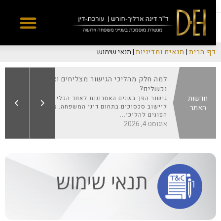
Yes
...
דף הבית
|
תנאים ומדיניות
|
תנאי שימוש
למה חלק מהליכי הגישור מצליחים ואחרים
צ
מגיעות
נכשלים?
הע
מעט
נמ
חדשות
גישור הפך בשנים האחרונות לאחד הכלים המרכזיים
יולי 
ליישוב סכסוכים בתחום דיני המשפחה. זוגות רבים
האתר
הפונים להליכי...
אוגוסט 4, 2026