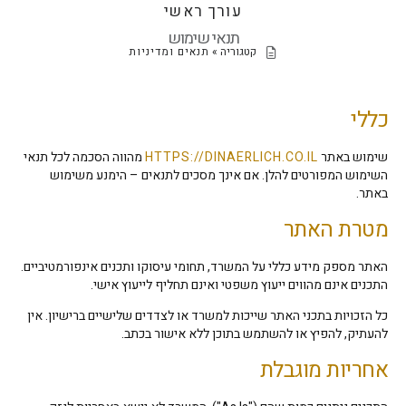
עורך ראשי
תנאי שימוש
קטגוריה »
תנאים ומדיניות
כללי
שימוש באתר
HTTPS://DINAERLICH.CO.IL
מהווה הסכמה לכל תנאי
השימוש המפורטים להלן. אם אינך מסכים לתנאים – הימנע משימוש
באתר.
מטרת האתר
האתר מספק מידע כללי על המשרד, תחומי עיסוקו ותכנים אינפורמטיביים.
התכנים אינם מהווים ייעוץ משפטי ואינם תחליף לייעוץ אישי.
כל הזכויות בתכני האתר שייכות למשרד או לצדדים שלישיים ברישיון. אין
להעתיק, להפיץ או להשתמש בתוכן ללא אישור בכתב.
אחריות מוגבלת