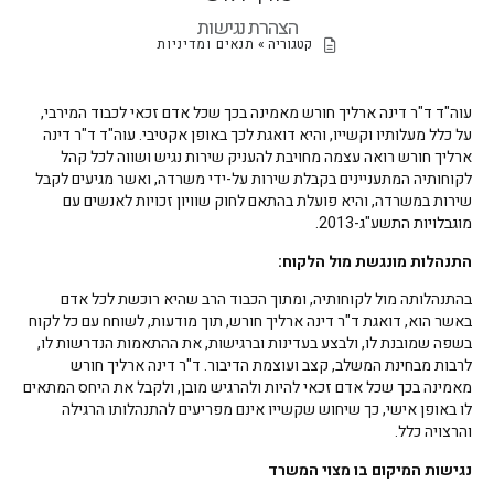
הצהרת נגישות
קטגוריה »
תנאים ומדיניות
עוה"ד ד"ר דינה ארליך חורש מאמינה בכך שכל אדם זכאי לכבוד המירבי,
על כלל מעלותיו וקשייו, והיא דואגת לכך באופן אקטיבי. עוה"ד ד"ר דינה
ארליך חורש רואה עצמה מחויבת להעניק שירות נגיש ושווה לכל קהל
לקוחותיה המתעניינים בקבלת שירות על-ידי משרדה, ואשר מגיעים לקבל
שירות במשרדה, והיא פועלת בהתאם לחוק שוויון זכויות לאנשים עם
מוגבלויות התשע"ג-2013.
התנהלות מונגשת מול הלקוח:
בהתנהלותה מול לקוחותיה, ומתוך הכבוד הרב שהיא רוכשת לכל אדם
באשר הוא, דואגת ד"ר דינה ארליך חורש, תוך מודעות, לשוחח עם כל לקוח
בשפה שמובנת לו, ולבצע בעדינות וברגישות, את ההתאמות הנדרשות לו,
לרבות מבחינת המשלב, קצב ועוצמת הדיבור. ד"ר דינה ארליך חורש
מאמינה בכך שכל אדם זכאי להיות ולהרגיש מובן, ולקבל את היחס המתאים
לו באופן אישי, כך שיחוש שקשייו אינם מפריעים להתנהלותו הרגילה
והרצויה כלל.
נגישות המיקום בו מצוי המשרד