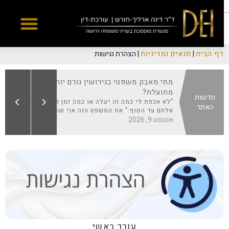
Yes
...
דף הבית
|
תנאים ומדיניות
|
הצהרת נגישות
יים
מתי מאבק משפטי בגירושין גורם יותר נזק
פרק 2
מתועלת?
הע
חדשות
וי
רושין
"לא אכפת לי כמה זה יעלה או כמה זמן זה ייקח – אני
האתר
אוג
 לחלוטין
אלחם עד הסוף." את המשפט הזה אני שומעת...
אוגוסט 9, 2026
עורך ראשי