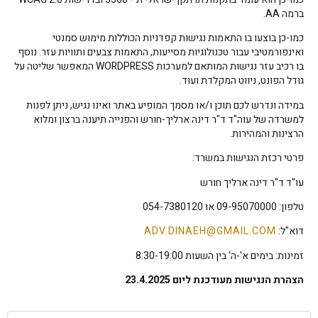
ברמה AA.
כמו-כן בוצעו בו התאמות נגישות קפדניות הכוללות מימוש סמנטי
ואינפורמטיבי עבור טכנולוגיות מסייעות, התאמות צבעים ותוויות עזר. נוסף
בו רכיב עזר נגישות המותאם למערכות WORDPRESS המאפשר שליטה על
גודל הפונט, ניווט המקלדת ועוד.
במידה ונדרש לכם תוכן ו/או מסמך המופיע באתר ואינו נגיש, ניתן לפנות
למשרדה של עוה"ד ד"ר דינה ארליך-חורש והפנייה תיענה ברצון ומלוא
הרצינות והמהירות.
פרטי רכזת הנגישות במשרד:
עו"ד ד"ר דינה ארליך חורש
טלפון: 09-95070000 או 054-7380120
דוא"ל:
ADV.DINAEH@GMAIL.COM
זמינות: בימים א'-ה' בין השעות 8:30-19:00
הצהרת הנגישות מעודכנת ליום 23.4.2025