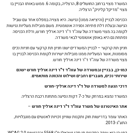
המשרד מצוי ברחוב החושלים 8, הרצליה, בקומה 6. ממש באותו הבניין בו
מצוי "מדיקל קליניק" הרצליה.
הכניסה לבניין (והיציאה ממנו) נגישה. היא מצויה במפלס אחד עם שביל
הגישה ובעלת דלת פתיחה וסגירה אוטומטית. משם מובילות מעליות נגישות
לקומה בה מצוי משרדה של עוה"ד ד"ר דינה ארליך חורש, ודלת הכניסה
נפתחת גם היא באופן אוטומטי לבאי משרדה.
חניון תת קרקעי – לבניין המשרדים ישנו חניון תת קרקעי עם חניות נכים
מסומנות, אשר המעליות ממנו מובילות ישירות לקומת הכניסה לבניין בו
מצוי משרדה של עוה"ד ד"ר דינה ארליך חורש.
כמו-כן, בבניין ובמשרדה של עוה"ד ד"ר דינה ארליך חורש ישנם
שירותי נכים, מעברים רחבים ושילוט והכוונה מותאמים.
דרכי הגעה למשרדה של ד"ר דינה ארליך-חורש
המשרד נמצא במרחק של כ-7 דקות נסיעה מתחנת רכבת הרצליה.
אתר האינטרנט של משרד עוה"ד ד"ר דינה ארליך חורש
–
האתר עומד בדרישות חוק ותקנות שוויון זכויות לאנשים עם מוגבלויות,
התע"ג-2013.
כמו-כן הוא עומד בתקנות תו תקן ישראלי ת"י 5568 ובדרישות 2.0 WCAG