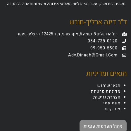
משפחה וירושה, ואשר מציע ליווי משפטי איכותי, אישי ומותאם לכל מקרה.
ד"ר דינה ארליך-חורש
רח' החושלים 8, קומה 6, אגף צפוני, ת.ד 12425, הרצליה פיתוח
054-738-0120
09-950-5500
Adv.dinaeh@gmail.com
תנאים ומדיניות
תנאי שימוש
מדיניות פרטיות
הצהרת נגישות
מפת אתר
צור קשר
ניהול העדפות עוגיות