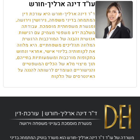
עו''ד דינה ארליך-חורש
ד”ר דינה ארליך-חורש היא עורכת דין
המתמחה בדיני משפחה, גירושין וירושה,
ומגשרת משפחתית מוסמכת. עבודתה
משלבת ידע משפטי מעמיק עם רגישות
אנושית והבנה של המורכבות הרגשית
המלווה תהליכים משפחתיים. היא מלווה
את לקוחותיה בליווי אישי, אחראי ונחוש
בתקופות מורכבות ומשמעותיות בחייהם,
תוך מיצוי מלא של הכלים המשפטיים
והגישוריים העומדים לרשותה להגנה על
האינטרסים של הלקוח
משרדה של עו"ד ד"ר דינה ארליך-חורש הוא משרד בוטיק המתמחה בדיני