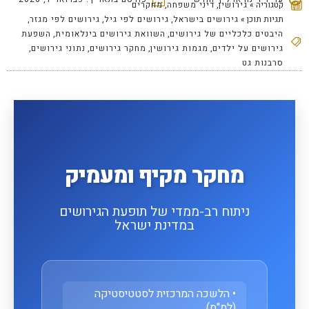
ריה »
גירושין
,
דיני משפחה
,
מחקרים
ת תוכן »
גירושים בישראל
,
גירושים לפי גיל
,
גירושים לפי מגזר
,
טים כלכליים של גירושים
,
השוואת גירושים בינלאומית
,
השפעת
ושים על ילדים
,
מגמות גירושין
,
מחקר גירושים
,
נתוני גירושים
,
נות גט
מחקר מקיף ומעמיק
ניתוח רב-ממדי של תופעת הגירושים
במדינת ישראל
• הלשכה המרכזית לסטטיסטיקה
(למ"ס)