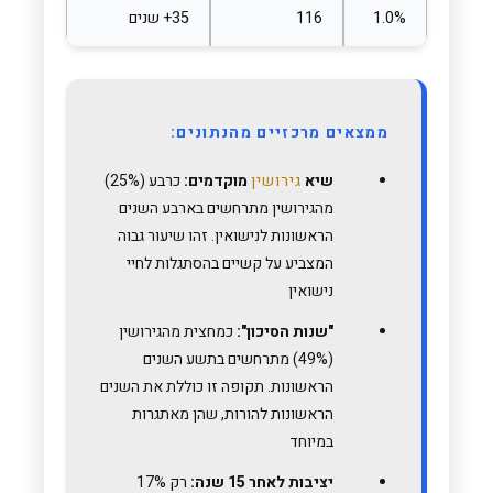
1.0%
116
35+ שנים
ממצאים מרכזיים מהנתונים:
שיא
גירושין
מוקדמים:
כרבע (25%)
מהגירושין מתרחשים בארבע השנים
הראשונות לנישואין. זהו שיעור גבוה
המצביע על קשיים בהסתגלות לחיי
נישואין
"שנות הסיכון":
כמחצית מהגירושין
(49%) מתרחשים בתשע השנים
הראשונות. תקופה זו כוללת את השנים
הראשונות להורות, שהן מאתגרות
במיוחד
יציבות לאחר 15 שנה:
רק 17%