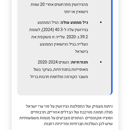
מהגירושין מתרחשים אחרי 20 שנות
נישואין או יותר
גיל ממוצע עולה:
הגיל הממוצע
בגירושין עלה ל-40.3 (2024), לעומת
39.2 ב-2020. עלייה זו משקפת את
העלייה בגיל הנישואין הממוצע
בישראל
תנודתיות:
השנים 2020-2024
מאופיינות בתנודתיות, בעיקר בשל
משבר הקורונה ומלחמת חרבות ברזל
ניתוח מעמיק של התפלגות הגירושין על פני ערי ישראל
מגלה תמונה מורכבת של הבדלים אזוריים, תרבותיים
וסוציו-אקונומיים. הנתונים מצביעים על מגמות משמעותיות
שיש להן השלכות חברתיות ומדיניות רחבות.