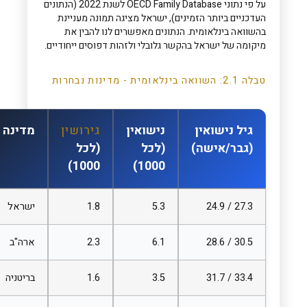
על פי נתוני OECD Family Database לשנת 2022 (הנתונים
העדכניים ביותר הזמינים), ישראל מציגה תמונה מעניינת
בהשוואה בינלאומית. הנתונים מאפשרים לנו להבין את
מיקומה של ישראל בהקשר גלובלי ולזהות דפוסים ייחודיים.
טבלה 2.1: השוואה בינלאומית - מדינות נבחרות
גיל נישואין
נישואין
גירושין
מדינה
(גבר/אישה)
(לכל
(לכל
1000)
1000)
27.3 / 24.9
5.3
1.8
ישראל
30.5 / 28.6
6.1
2.3
ארה"ב
33.4 / 31.7
3.5
1.6
בריטניה