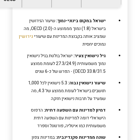
ישראל במקום בינוני-נמוך:
שיעור הגירושין
בישראל (1.8) נמוך מממוצע ה-OECD (2.0), מה
שמציב אותה בקבוצת המדינות עם שיעורי
גירושין
נמוכים יחסית
גיל נישואין צעיר:
ישראל בולטת בגיל נישואין
נמוך משמעותית (27.3/24.9 לעומת ממוצע
OECD 33.8/31.5) - הפרש של כ-6 שנים
שיעור נישואין גבוה:
5.3 נישואין לכל 1,000
תושבים בישראל לעומת ממוצע של 4.3, מה
שמעיד על תרבות נישואין חזקה
דמיון למדינות עם השפעה דתית:
הדפוס
הישראלי דומה למדינות עם השפעה דתית
משמעותית כמו איטליה, פורטוגל וספרד
שונה ממדינות סקנדינביה:
במדינות צפון