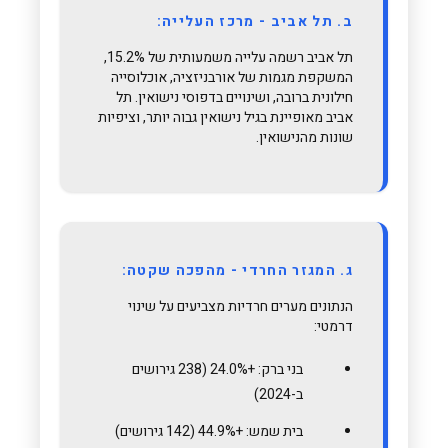
ב. תל אביב - מרכז העלייה:
תל אביב רשמה עלייה משמעותית של 15.2%,
המשקפת מגמות של אורבניזציה, אוכלוסייה
חילונית ברובה, ושינויים בדפוסי נישואין. תל
אביב מאופיינת בגיל נישואין גבוה יותר, וציפיות
שונות מהנישואין.
ג. המגזר החרדי - מהפכה שקטה:
הנתונים מערים חרדיות מצביעים על שינוי
דרמטי:
בני ברק: +24.0% (238 גירושים
ב-2024)
בית שמש: +44.9% (142 גירושים)