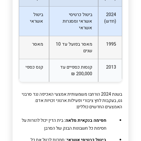
2024
ביטול כרטיסי
ביטול
(חדש)
אשראי ומסגרות
אשראי
אשראי
1995
מאסר בפועל עד 10
מאסר
שנים
2013
קנסות כספיים עד
קנס כספי
200,000 ₪
בשנת 2024 הורחבו משמעותית אמצעי האכיפה נגד סרבני
גט, בעקבות לחץ ציבורי ופעילות ארגוני זכויות אדם.
האמצעים החדשים כוללים:
חסימה בנקאית מלאה:
בית הדין יכול להורות על
חסימת כל חשבונות הבנק של הסרבן
ביטול כרטיסי אשראי:
סמכות לבטל את כל