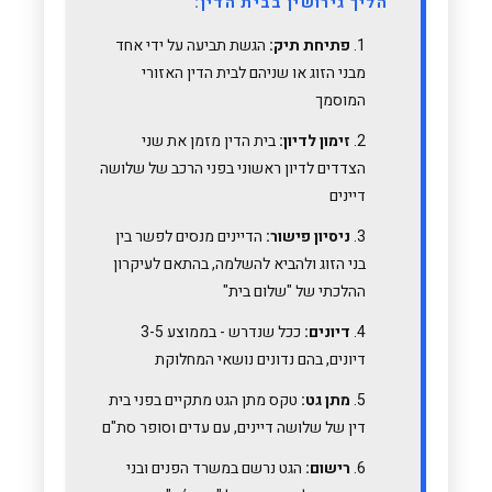
הליך גירושין בבית הדין:
פתיחת תיק:
הגשת תביעה על ידי אחד
מבני הזוג או שניהם לבית הדין האזורי
המוסמך
זימון לדיון:
בית הדין מזמן את שני
הצדדים לדיון ראשוני בפני הרכב של שלושה
דיינים
ניסיון פישור:
הדיינים מנסים לפשר בין
בני הזוג ולהביא להשלמה, בהתאם לעיקרון
ההלכתי של "שלום בית"
דיונים:
ככל שנדרש - בממוצע 3-5
דיונים, בהם נדונים נושאי המחלוקת
מתן גט:
טקס מתן הגט מתקיים בפני בית
דין של שלושה דיינים, עם עדים וסופר סת"ם
רישום:
הגט נרשם במשרד הפנים ובני