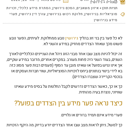
קטגוריה »
גירושין
תגיות תוכן »
איזון משאבים
,
הסכם גירושין
,
הסתרת מידע כלכלי
,
זכויות
סוציאליות בגירושין
,
חלוקת רכוש בגירושין
,
עורך דין גירושין
,
פערי
מידע בגירושין
לא כל פער בין בני זוג בהליך
גירושין
נובע ממחלוקת. לעיתים, הפער נובע
פשוט מכך שאחד הצדדים מחזיק במידע והשני לא.
זה יכול להיות מצב שבו אחד מבני הזוג ניהל את העניינים הכלכליים לאורך
השנים, בעוד השני היה פחות מעורב. במקרים אחרים, מדובר במידע שקיים,
אך אינו נגיש בפועל או שאינו מובן עד הסוף (פעמים רבות פער מסוג כזה
בא לידי ביטוי בנתונים ביחס לזכויות הסוציאליות, שווי חברות ועסקים או
בנכסי הקריירה שצברו הצדדים).
כך או כך, כאשר הצדדים נדרשים לקבל החלטות על בסיס מידע שאינו
שוויוני, נוצרת בעיה מהותית.
כיצד נראה פער מידע בין הצדדים בפועל?
פערי מידע אינם תמיד ברורים או גלויים.
כך למשל, ניתן לראות מצב שבו אחד הצדדים יודע בדיוק מה היקף הזכויות