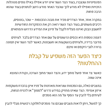
הפנסיוניות שנצברו, בעוד הצד השני אינו יודע אפילו באילו גופים מנוהלות
הזכויות ואפילו לא מודע לכך שהצד האחר מודע היטב לנתונים בעוד שהוא
הרבה פחות.
במקרה אחר, אחד הצדדים מכיר את מבנה ההכנסות – שכר, בונוסים,
רכיבים משתנים, בעוד הצד השני רואה רק את ההפקדות החודשיות
לחשבון הבנק ואיננו מצליח לקבל על פיהן את המידע הדרוש והמתאים.
דוגמה נוספת היא נכסים הרשומים על שם אחד הצדדים בלבד. לעיתים
מדובר בדירה, ולעיתים בהשקעות או חשבונות, כאשר לצד השני אין תמונה
ברורה לגבי היקפם או טיבם.
כיצד הפער הזה משפיע על קבלת
ההחלטות?
כאשר צד אחד פועל מתוך ידע, והצד השני מתוך הערכה, נקודת המוצא
אינה שווה.
במצבים כאלה, גם הסכמות שנראות מאוזנות על פניו אינן בהכרח משקפות
איזון אמיתי. הצד שאינו מחזיק במידע נדרש “לסמוך” או להניח הנחות,
לעיתים בלי להבין עד הסוף על מה הוא מסכים.
כך למשל, ניתן לראות מצבים שבהם צד מסכים לחלוקה רכושית מבלי להבין