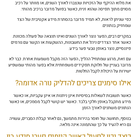
את מלוא ההיקף של הזכויות שנצברו לאורך השנים, או מוותר על רכיב
מסוים מתוך תפיסה שהוא זניח, כאשר בפועל מדובר ברכיב מהותי.
כפי שניתן לראות, לא תמיד מדובר בהסתרת מידע אקטיבית של הצד
שמחזיק בנתונים.
במקרים רבים, הפער נוצר לאורך השנים ואינו תוצאה של פעולה מכוונת.
כאשר אחד הצדדים ניהל את החשבונות, ההשקעות או הקשר עם גורמים
פיננסיים, נוצר באופן טבעי פער בידע.
עם זאת, מרגע שמתחיל ההליך, הפער הזה מקבל משמעות אחרת. כבר לא
מדובר בעניין של חלוקת תפקידים משפחתית אלא בפער מהותי שמשפיע
ישירות על היכולת לקבל החלטות.
אילו סימנים צריכים להדליק נורה אדומה?
כאשר תשובות לשאלות בסיסיות אינן ניתנות או אינן עקביות, או כאשר
מידע מתקבל באופן חלקי בלבד. כאשר יש קושי לקבל מסמכים, או כאשר
הנתונים משתנים לאורך הזמן.
בנוסף, תחושה של חוסר בהירות מתמשך, גם לאחר קבלת הסברים, עשויה
גם היא להעיד על כך שהתמונה אינה מלאה.
כיצד נכון לפעול כאשר קיימים פערי מידע בין