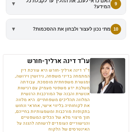
האם כדאי לעכב את ההליך עד לקבלת כל
▼
9
המידע?
▼
10
מתי נכון לעצור ולבחון את ההסכמות?
עו''ד דינה ארליך-חורש
ד”ר דינה ארליך-חורש היא עורכת דין
המתמחה בדיני משפחה, גירושין וירושה,
ומגשרת משפחתית מוסמכת. עבודתה
משלבת ידע משפטי מעמיק עם רגישות
אנושית והבנה של המורכבות הרגשית
המלווה תהליכים משפחתיים. היא מלווה
את לקוחותיה בליווי אישי, אחראי ונחוש
בתקופות מורכבות ומשמעותיות בחייהם,
תוך מיצוי מלא של הכלים המשפטיים
והגישוריים העומדים לרשותה להגנה על
האינטרסים של הלקוח