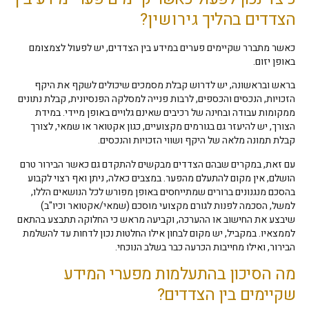
הצדדים בהליך
גירושין
?
כאשר מתברר שקיימים פערים במידע בין הצדדים, יש לפעול לצמצומם
באופן יזום.
בראש ובראשונה, יש לדרוש קבלת מסמכים שיכולים לשקף את היקף
הזכויות, הנכסים והכספים, לרבות פנייה למסלקה הפנסיונית, קבלת נתונים
ממקומות עבודה ובחינה של רכיבים שאינם גלויים באופן מיידי. במידת
הצורך, יש להיעזר גם בגורמים מקצועיים, כגון אקטואר או שמאי, לצורך
קבלת תמונה מלאה של היקף ושווי הזכויות והנכסים.
עם זאת, במקרים שבהם הצדדים מבקשים להתקדם גם כאשר הבירור טרם
הושלם, אין מקום להתעלם מהפער. במצבים כאלה, ניתן ואף רצוי לקבוע
בהסכם מנגנונים ברורים שמתייחסים באופן מפורש לכל הנושאים הללו,
למשל, הסכמה לפנות לגורם מקצועי מוסכם (שמאי/אקטואר וכיו"ב)
שיבצע את החישוב או ההערכה, וקביעה מראש כי החלוקה תתבצע בהתאם
לממצאיו. במקביל, יש מקום לבחון אילו החלטות נכון לדחות עד להשלמת
הבירור, ואילו מחייבות הכרעה כבר בשלב הנוכחי.
מה הסיכון בהתעלמות מפערי המידע
שקיימים בין הצדדים?