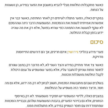
כאשר מתקבלות החלטות מבלי להביא בחשבון את הפער במידע, הן נשענות
על הנחות.
במקרים כאלה, הפער מתגלה לעיתים רק לאחר החתימה, כאשר כבר אין
אפשרות אמיתית לשנות את ההסכמות. המשמעות הדבר הינה שההסכם
לא שקף למעשה את התמונה כפי שהיא בפועל, אלא רק את מה שהיה
ידוע בזמן קבלת ההחלטה.
סיכום
פערי מידע בהליכי
גירושין
אינם חריגים, אך הם דורשים התייחסות
מדויקת.
כאשר צד אחד מחזיק במידע והצד השני לא, לא מדובר רק במצב שגורם
לחוסר נוחות שניתן להתגבר עליו, אלא בפער שמשפיע על עצם היכולת
לקבל החלטות מושכלות ונכונות.
בשלבים שבהם מתגבשות הסכמות, חשוב לבחון לא רק מה ידוע, אלא גם מה
חסר, וכיצד החוסר הזה משפיע על ההחלטות.
במצבים כאלה, לליווי המשפטי יש תפקיד משמעותי. לא רק באיסוף
הנתונים, אלא גם בזיהוי הפערים, בהבנת המשמעות שלהם, ובבניית הסכמות
שמתמודדות עם חוסר השוויון במידע, ולא מתעלמות ממנו.