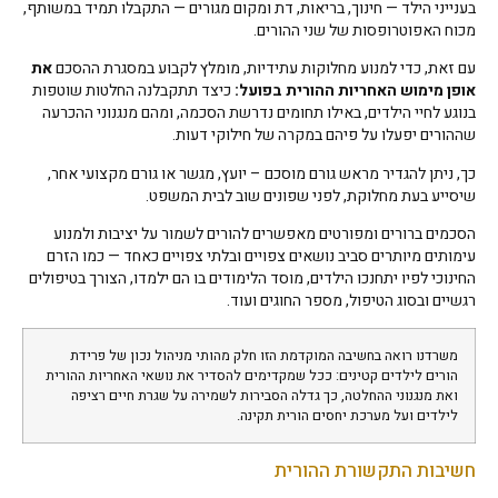
בענייני הילד — חינוך, בריאות, דת ומקום מגורים — התקבלו תמיד במשותף,
מכוח האפוטרופסות של שני ההורים.
עם זאת, כדי למנוע מחלוקות עתידיות, מומלץ לקבוע במסגרת ההסכם
את
אופן מימוש האחריות ההורית בפועל:
כיצד תתקבלנה החלטות שוטפות
בנוגע לחיי הילדים, באילו תחומים נדרשת הסכמה, ומהם מנגנוני ההכרעה
שההורים יפעלו על פיהם במקרה של חילוקי דעות.
כך, ניתן להגדיר מראש גורם מוסכם – יועץ, מגשר או גורם מקצועי אחר,
שיסייע בעת מחלוקת, לפני שפונים שוב לבית המשפט.
הסכמים ברורים ומפורטים מאפשרים להורים לשמור על יציבות ולמנוע
עימותים מיותרים סביב נושאים צפויים ובלתי צפויים כאחד — כמו הזרם
החינוכי לפיו יתחנכו הילדים, מוסד הלימודים בו הם ילמדו, הצורך בטיפולים
רגשיים ובסוג הטיפול, מספר החוגים ועוד.
משרדנו רואה בחשיבה המוקדמת הזו חלק מהותי מניהול נכון של פרידת
הורים לילדים קטינים: ככל שמקדימים להסדיר את נושאי האחריות ההורית
ואת מנגנוני ההחלטה, כך גדלה הסבירות לשמירה על שגרת חיים רציפה
לילדים ועל מערכת יחסים הורית תקינה.
חשיבות התקשורת ההורית