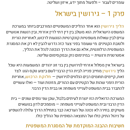
עומדים לעבור – ולפעול מתוך ידע, איזון ושליטה.
פרק 1 –
גירושין
בישראל
הליך גירושין
הוא אחד ההליכים המשפטיים המורכבים ביותר במערכת
המשפט הישראלית. הוא משלב בין דין דתי לדין אזרחי, ובין רגשות אנושיים
עזים לבין שאלות משפטיות קונקרטיות הנוגעות לרכוש, לאחריות הורית
ולטובת הקטינים. מי שעומד בפני צעד כזה נדרש להבין לא רק את המסגרת
המשפטית הרלוונטית, אלא גם את הדרך הנכונה לנהל את ההליך,
אסטרטגית ורגשית — במינימום נזק ובמקסימום שליטה.
בישראל אין מסלול אזרחי לגירושין בין בני זוג יהודים. המשמעות היא שכל
הליך
גירושין
מחייב פנייה לבית הדין הרבני לשם ביצוע טקס הגט. לצד
זאת, קיימים תחומים רבים הנלווים לגירושין —
חלוקת הרכוש
, אחריות
הורית וזמני שהות של הקטינים עם ההורים, מזונות ועוד — ואלו עשויים
להתברר בבית המשפט לענייני משפחה או בבית הדין הרבני.
המערכת הדואלית הזו יוצרת לעיתים בלבול, שכן שני גופים שונים — בית
הדין הרבני ובית המשפט לענייני משפחה — מוסמכים לדון בנושאים
משיקים. בחירה לא נכונה של הערכאה כבר בתחילת הדרך עלולה להשפיע
על ניהול התיק כולו ועל התוצאה הסופית של ההליך כולו.
חשיבות ההבנה המוקדמת של המסגרת המשפטית