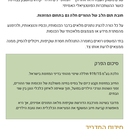
כושר ההשתכרות הפוטנציאלי האמיתי.
חובת תום הלב של ההורים חלה גם בתחום המזונות.
על כל הורה להציג נתונים מלאים בדבר הכנסותיו, נכסיו והוצאותיו, ולהימנע
מהסתרת מידע או מצמצום מלאכותי של הכנסות.
בתי המשפט רואים בחומרה התנהלות חסרת שקיפות, ויכולים להסיק ממנה
ממצאים לרעת אותו צד.
סיכום הפרק
הלכת בע"מ 919/15 חוללה שינוי מהותי בדיני המזונות בישראל.
החיוב במזונות נקבע כיום על בסיס בחינה משולבת של הכנסות שני ההורים,
זמני השהות וצרכי הילדים בפועל, תוך שאיפה לאיזון כלכלי הוגן בין שני
הבתים.
מדובר בשיטה מורכבת הדורשת שקיפות מלאה ונתונים אמינים, אך היא
מאפשרת קביעת חיוב המשקף את המציאות הכלכלית ואת טובת הילדים.
סיכום המדריך