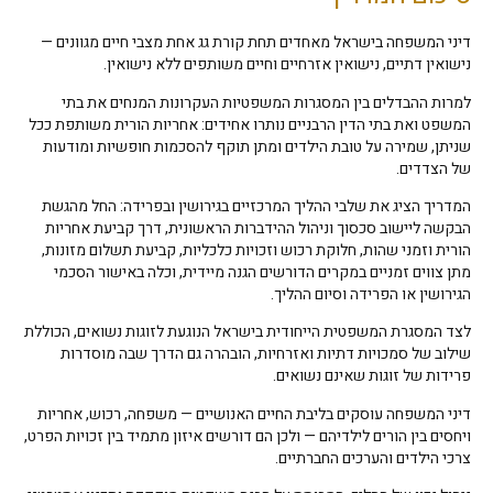
דיני המשפחה בישראל מאחדים תחת קורת גג אחת מצבי חיים מגוונים —
נישואין דתיים, נישואין אזרחיים וחיים משותפים ללא נישואין.
למרות ההבדלים בין המסגרות המשפטיות העקרונות המנחים את בתי
המשפט ואת בתי הדין הרבניים נותרו אחידים: אחריות הורית משותפת ככל
שניתן, שמירה על טובת הילדים ומתן תוקף להסכמות חופשיות ומודעות
של הצדדים.
המדריך הציג את שלבי ההליך המרכזיים בגירושין ובפרידה: החל מהגשת
הבקשה ליישוב סכסוך וניהול ההידברות הראשונית, דרך קביעת אחריות
הורית וזמני שהות, חלוקת רכוש וזכויות כלכליות, קביעת תשלום מזונות,
מתן צווים זמניים במקרים הדורשים הגנה מיידית, וכלה באישור הסכמי
הגירושין או הפרידה וסיום ההליך.
לצד המסגרת המשפטית הייחודית בישראל הנוגעת לזוגות נשואים, הכוללת
שילוב של סמכויות דתיות ואזרחיות, הובהרה גם הדרך שבה מוסדרות
פרידות של זוגות שאינם נשואים.
דיני המשפחה עוסקים בליבת החיים האנושיים — משפחה, רכוש, אחריות
ויחסים בין הורים לילדיהם — ולכן הם דורשים איזון מתמיד בין זכויות הפרט,
צרכי הילדים והערכים החברתיים.