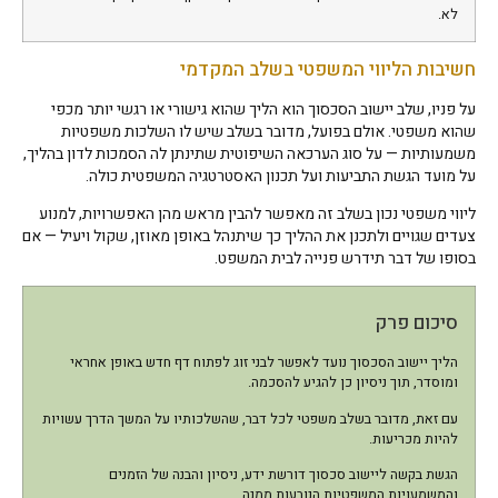
לא.
חשיבות הליווי המשפטי בשלב המקדמי
על פניו, שלב יישוב הסכסוך הוא הליך שהוא גישורי או רגשי יותר מכפי
שהוא משפטי. אולם בפועל, מדובר בשלב שיש לו השלכות משפטיות
משמעותיות — על סוג הערכאה השיפוטית שתינתן לה הסמכות לדון בהליך,
על מועד הגשת התביעות ועל תכנון האסטרטגיה המשפטית כולה.
ליווי משפטי נכון בשלב זה מאפשר להבין מראש מהן האפשרויות, למנוע
צעדים שגויים ולתכנן את ההליך כך שיתנהל באופן מאוזן, שקול ויעיל — אם
בסופו של דבר תידרש פנייה לבית המשפט.
סיכום פרק
הליך יישוב הסכסוך נועד לאפשר לבני זוג לפתוח דף חדש באופן אחראי
ומוסדר, תוך ניסיון כן להגיע להסכמה.
עם זאת, מדובר בשלב משפטי לכל דבר, שהשלכותיו על המשך הדרך עשויות
להיות מכריעות.
הגשת בקשה ליישוב סכסוך דורשת ידע, ניסיון והבנה של הזמנים
והמשמעויות המשפטיות הנובעות ממנה.