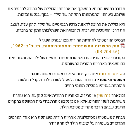
מדובר במושג מהותי, המשקף את אחריותו הכוללת של ההורה להבטיח את
שלומו, ביטחונו והתפתחותו התקינה של הילד — בגוף, בנפש ובזהות.
היא כוללת את החובה לדאוג לצרכיו הבסיסיים של הילד, להגן עליו, לעצב
את דרכו החינוכית והערכית, ולהבטיח את השתלבותו התקינה בחברה.
הבסיס הנורמטיבי לאחריות ההורית מצוי בפרק השני ל
חוק הכשרות המשפטית והאפוטרופסות, תשכ"ב–1962
,
הקובע כי שני ההורים הם האפוטרופוסים הטבעיים של ילדיהם, ומכוח זאת
הם נושאים באחריות ההורית המשותפת.
ה
אפוטרופסות
אינה רק זכות אלא בראש ובראשונה
חובה
משפטית-מוסרית:
חובת ההורה לפעול לטובת ילדו, ולקבל החלטות
מהותיות בענייניו במכלול תחומי החיים.
גם לאחר
גירושין
או פרידה, האחריות ההורית אינה פוקעת; היא נותרת
משותפת לשני ההורים, אלא אם כן נקבע אחרת בידי בית המשפט במקרים
חריגים שבהם הדבר מתחייב מטובת הילד.
מבחינה משפטית ופסיכולוגית, אחריות הורית משותפת היא אחד הגורמים
המרכזיים בשמירה על יציבות הילד לאחר פרידה.