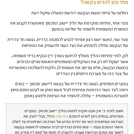
מתי נכון להגיש בקשה?
החלטה על עיתוי הגשת הבקשה דורשת הפעלת שיקול דעת.
מצד אחד, פתיחה מוקדמת של הליך יישוב הסכסוך מאפשרת לקבוע את
המסגרת המשפטית ולשמור על שליטה בהמשך.
מצד שני, כאשר ישנו רצון אמיתי להגיע להסכמה הדדית, הגשה חד־צדדית
של הבקשה עלולה להפתיע את הצד השני ולהעמיק את המתיחות.
לכן, לפני פתיחת ההליך מומלץ להיוועץ בעורך דין הבקיא בדיני משפחה,
אשר ישקול לא רק את השיקולים המשפטיים והאסטרטגיים הכרוכים
בהגשת הבקשה, אלא גם יסב את תשומת לב הלקוח להשלכות האפשריות
של צעד כזה על מערכת היחסים בין הצדדים.
במקרים מסוימים, הגשה חד־צדדית של בקשה ליישוב סכסוך — בטרם
ניתנה לצד השני הזדמנות אמיתית לנהל משא ומתן או לגבש הסכם מחוץ
למערכת המשפטית — עלולה להחמיר את העימות ולפגוע באמון.
חשוב לזכור כי אין חובה חוקית לפתוח בהליך יישוב סכסוך. במקרים
מסוימים, בהחלט ניתן להגיע להסכם
גירושין
כולל, מבלי לערב את
הערכאה השיפוטית ו/או את יחידת הסיוע של הערכאה השיפוטית עד לשלב
אישור ההסכם עצמו — שאז פונים הצדדים לבית המשפט לראשונה בבקשה
לאשר את הסכם הגירושין שערכו ולהעניק לו תוקף של פסק דין מחייב ותו