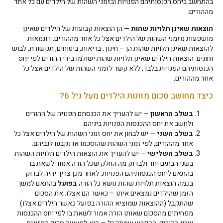
בהתחשב ביחס הכנסותיהם הפנויות ובזמני השהות של הילדים עם כל אחד
מההורים.
הוצאות שאינן תלויות שהות —
הן הוצאות קבועות של הילדים שאינן
מושפעות מזמני השהות של הילדים אצל כל אחד מההורים. דוגמאות
להוצאות שאינן תלויות שהות הן – חינוך, בריאות, ביטוחים, תקשורת, לבוש
וחוגים. הוצאות הילדים שאינן תלויות שהות ישולמו בידי ההורים לפי יחס
הכנסותיהם הפנויות בלבד, ללא קשר לזמני השהות של הילדים אצל כל
אחד מההורים.
כיצד מחושב סכום מזונות הילדים מעל גיל 6?
בשלב הראשון
— יש להעריך את הכנסתם הפנויה של ההורים
ולחשב את יחס ההכנסות הפנויות ביניהם.
בשלב השני
— יש לבחון את יחס זמני השהות של הילדים אצל כל
אחד מההורים, לפי זמני השהות שהוסכמו או נקבעו לגביהם.
בשלב השלישי
— יש להעריך את הוצאות הילדים תלויות השהות
בשני הבתים יחד ולבדוק מה החלק שכל הורה אמור לשאת בו
בהתאם ליחס הכנסותיהם הפנויות. לאחר מכן צריך יהיה לבדוק
בכמה הוצאות תלויות שהות נושא כל הורה
בפועל
בהתאם למשך
הזמן שהילדים נמצאים איתו – כאשר הם אצלו. את הסכום
שהתקבל (ההוצאות שמוציא ההורה בפועל כאשר הילדים אצלו)
מפחיתים מהסכום שאותו הורה אמור לשאת בו לפי יחס ההכנסות