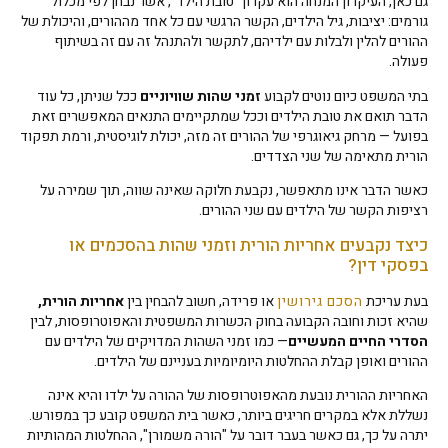
גם כאן, העיקרון המנחה הוא עקרון "טובת הילד", אשר נבחן לפי מכלול
גורמים: יציבות, גיל הילדים, הקשר הרגשי עם כל אחד מההורים, והיכולת של
ההורים להלין ולבלות עם ילדיהם, לתקשר ולהתנהל זה עם זה בשיתוף
פעולה.
בתי המשפט כיום נוטים לקבוע
זמני שהות שוויוניים
ככל שניתן, כל עוד
הדבר תואם את טובת הילדים וככל שמתקיימים התנאים המאפשרים זאת
בפועל — מרחק גיאוגרפי של ההורים זה מזה, יכולת לוגיסטית, ורמת תפקוד
הורית מתאימה של שני הצדדים.
כאשר הדבר אינו מתאפשר, נקבעת חלוקה שאינה שווה, תוך שמירה על
רציפות הקשר של הילדים עם שני ההורים.
כיצד נקבעים אחריות הורית וזמני שהות בהסכמים או
בפסקי דין?
בעת עריכת
הסכם גירושין
או פרידה, חשוב להבחין בין
אחריות הורית,
שהיא זכות וחובה הקבועה בחוק הכשרות המשפטית והאפוטרופסות, לבין
הסדרי החיים המעשיים
— כמו זמני השהות המדויקים של הילדים עם
ההורים ואופן קבלת ההחלטות היומיומיות בעניינם של הילדים.
האחריות ההורית נובעת מהאפוטרופסות של ההורה על ילדו והיא אינה
נשללת אלא במקרים חריגים ביותר, כאשר בית המשפט קובע כך במפורש.
יתרה על כך, גם כאשר בעבר דובר על "הורה משמורן", ההחלטות המהותיות