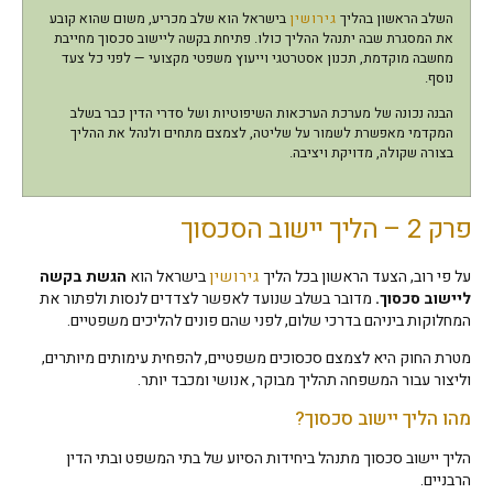
השלב הראשון בהליך
גירושין
בישראל הוא שלב מכריע, משום שהוא קובע
את המסגרת שבה יתנהל ההליך כולו. פתיחת בקשה ליישוב סכסוך מחייבת
מחשבה מוקדמת, תכנון אסטרטגי וייעוץ משפטי מקצועי — לפני כל צעד
נוסף.
הבנה נכונה של מערכת הערכאות השיפוטיות ושל סדרי הדין כבר בשלב
המקדמי מאפשרת לשמור על שליטה, לצמצם מתחים ולנהל את ההליך
בצורה שקולה, מדויקת ויציבה.
פרק 2 – הליך יישוב הסכסוך
על פי רוב, הצעד הראשון בכל הליך
גירושין
בישראל הוא
הגשת בקשה
ליישוב סכסוך.
מדובר בשלב שנועד לאפשר לצדדים לנסות ולפתור את
המחלוקות ביניהם בדרכי שלום, לפני שהם פונים להליכים משפטיים.
מטרת החוק היא לצמצם סכסוכים משפטיים, להפחית עימותים מיותרים,
וליצור עבור המשפחה תהליך מבוקר, אנושי ומכבד יותר.
מהו הליך יישוב סכסוך?
הליך יישוב סכסוך מתנהל ביחידות הסיוע של בתי המשפט ובתי הדין
הרבניים.