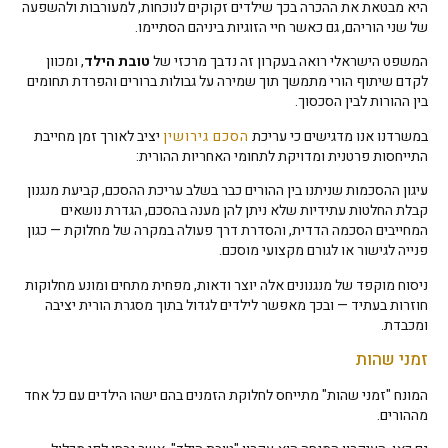
היא מבטאת את ההכרה בכך שילדים זקוקים לנוכחות, למעורבות ולהשפעה
של שני הוריהם, גם כאשר חיי הזוגיות ביניהם הסתיימו.
המשפט הישראלי רואה בעקרון זה נדבך מרכזי של
טובת הילד
, ומכוון
לקדם שיתוף הורי מתמשך תוך שמירה על גבולות ברורים והפרדת תחומים
בין ההורות לבין הסכסוך.
במשרדנו אנו מדגישים כי עריכת
הסכם גירושין
יציב לאורך זמן מחייבת
התייחסות פרטנית ומדויקת לתחומי האחריות ההורית:
עיגון ההסכמות שניתנו בין ההורים כבר בשלב עריכת ההסכם, קביעת מנגנון
קבלת החלטות עתידיות שלא ניתן להן מענה בהסכם, הגדרת נושאים
המחייבים הסכמה הדדית, והסדרת דרך פעולה במקרה של מחלוקת — כגון
פנייה לגישור או לגורם מקצועי מוסכם.
ניסוח מוקפד של מנגנונים אלה יוצר ודאות, מפחית מתחים ומונע מחלוקות
חוזרות בעתיד — ובכך מאפשר לילדים לגדול בתוך מסגרת הורית יציבה
ומכבדת.
זמני שהות
המונח "זמני שהות" מתייחס לחלוקת הזמנים בהם ישהו הילדים עם כל אחד
מההורים.