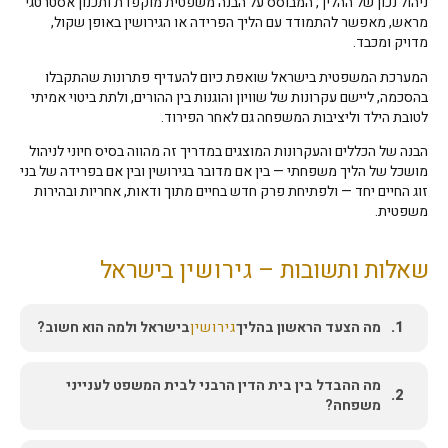
ניהול נכון של ההליך, המבוסס על הבנה משפטית מוקפדת ותכנון אסטרטגי
מראש, מאפשר להתמודד עם הליך הפרידה או הגירושין באופן שקול,
מדויק ומכבד.
המערכת המשפטית בישראל שואפת כיום להעדיף פתרונות שהתקבלו
בהסכמה, ליישם עקרונות של שוויון והוגנות בין ההורים, ולתת ביטוי אמיתי
לטובת הילד וליציבות המשפחה גם לאחר הפירוד.
הבנה של הכללים והעקרונות המוצגים במדריך זה מהווה בסיס חיוני לניהול
מושכל של הליך משפחתי — בין אם מדובר בגירושין ובין אם בפרידה של בני
זוג החיים יחד — ולפתיחת פרק חדש בחיים מתוך ודאות, אחריות ובהירות
משפטית.
שאלות ותשובות –
גירושין
בישראל
1.
מה הצעד הראשון בהליך
גירושין
בישראל ולמה הוא חשוב?
מה ההבדל בין בית הדין הרבני לבית המשפט לענייני
2.
משפחה?