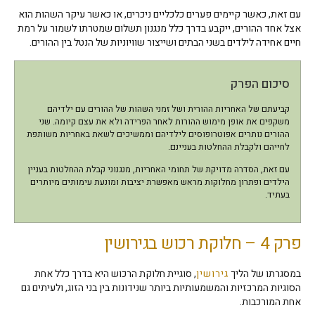
עם זאת, כאשר קיימים פערים כלכליים ניכרים, או כאשר עיקר השהות הוא
אצל אחד ההורים, ייקבע בדרך כלל מנגנון תשלום שמטרתו לשמור על רמת
חיים אחידה לילדים בשני הבתים ושייצור שוויוניות של הנטל בין ההורים.
סיכום הפרק
קביעתם של האחריות ההורית ושל זמני השהות של ההורים עם ילדיהם
משקפים את אופן מימוש ההורות לאחר הפרידה ולא את עצם קיומה. שני
ההורים נותרים אפוטרופוסים לילדיהם וממשיכים לשאת באחריות משותפת
לחייהם ולקבלת ההחלטות בעניינם.
עם זאת, הסדרה מדויקת של תחומי האחריות, מנגנוני קבלת ההחלטות בעניין
הילדים ופתרון מחלוקות מראש מאפשרת יציבות ומונעת עימותים מיותרים
בעתיד.
פרק 4 – חלוקת רכוש בגירושין
במסגרתו של הליך
גירושין
, סוגיית חלוקת הרכוש היא בדרך כלל אחת
הסוגיות המרכזיות והמשמעותיות ביותר שנידונות בין בני הזוג, ולעיתים גם
אחת המורכבות.