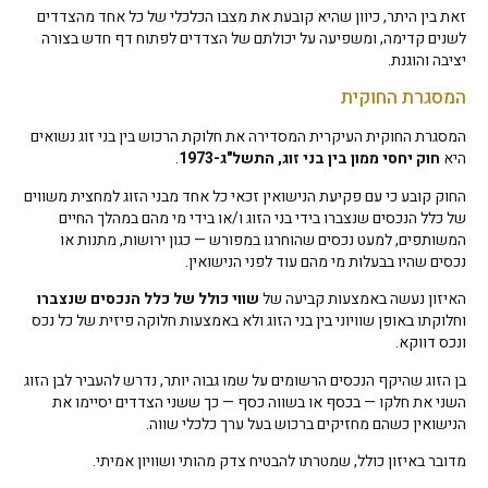
זאת בין היתר, כיוון שהיא קובעת את מצבו הכלכלי של כל אחד מהצדדים
לשנים קדימה, ומשפיעה על יכולתם של הצדדים לפתוח דף חדש בצורה
יציבה והוגנת.
המסגרת החוקית
המסגרת החוקית העיקרית המסדירה את חלוקת הרכוש בין בני זוג נשואים
היא
חוק יחסי ממון בין בני זוג, התשל"ג-1973
.
החוק קובע כי עם פקיעת הנישואין זכאי כל אחד מבני הזוג למחצית משווים
של כלל הנכסים שנצברו בידי בני הזוג ו/או בידי מי מהם במהלך החיים
המשותפים, למעט נכסים שהוחרגו במפורש — כגון ירושות, מתנות או
נכסים שהיו בבעלות מי מהם עוד לפני הנישואין.
האיזון נעשה באמצעות קביעה של
שווי כולל של כלל הנכסים שנצברו
וחלוקתו באופן שוויוני בין בני הזוג ולא באמצעות חלוקה פיזית של כל נכס
ונכס דווקא.
בן הזוג שהיקף הנכסים הרשומים על שמו גבוה יותר, נדרש להעביר לבן הזוג
השני את חלקו — בכסף או בשווה כסף — כך ששני הצדדים יסיימו את
הנישואין כשהם מחזיקים ברכוש בעל ערך כלכלי שווה.
מדובר באיזון כולל, שמטרתו להבטיח צדק מהותי ושוויון אמיתי.