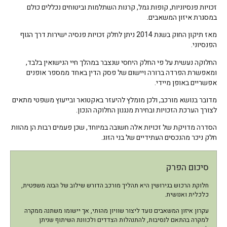
זכויות פנסיוניות, קופות גמל, קרנות השתלמות וביטוחים נכללים כולם
במסגרת איזון המשאבים.
מאז תיקון החוק בשנת 2014 ניתן לחלק זכויות פנסיה ישירות דרך הגוף
הפנסיוני.
החלוקה נעשית על פי החלק היחסי שנצבר במהלך חיי הנישואין בלבד,
ומאפשרת הפרדה ברורה ויישום של פסק הדין באחד ממספר אופנים
אפשריים באופן מיידי.
מדובר בנושא מורכב, ולכן מומלץ להיעזר באקטואר ובייעוץ משפטי מתאים
לצורך הערכת הזכויות ובחירת מנגנון החלוקה הנכון.
הסדרה מדויקת של זכויות אלה חשובה במיוחד, שכן פעמים רבות הן מהוות
חלק ניכר מהנכסים העתידיים של בני הזוג.
סיכום הפרק
חלוקת הרכוש בגירושין היא תהליך מורכב הדורש שילוב של הבנה משפטית,
כלכלית ואנושית.
עקרון איזון המשאבים נועד ליצור שוויון מהותי, אך יישומו משתנה ממקרה
למקרה בהתאם לנסיבות, להתנהלות הצדדים ולכוונת השיתוף שניתן