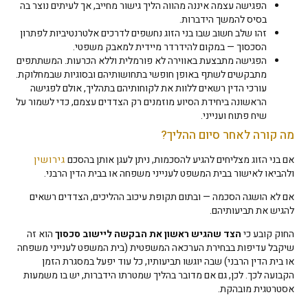
הפגישה עצמה איננה מהווה הליך גישור מחייב, אך לעיתים נוצר בה
בסיס להמשך הידברות.
זהו שלב חשוב שבו בני הזוג נחשפים לדרכים אלטרנטיביות לפתרון
הסכסוך — במקום להידרדר מיידית למאבק משפטי.
הפגישה מתבצעת באווירה לא פורמלית וללא הכרעות. המשתתפים
מתבקשים לשתף באופן חופשי בתחושותיהם ובסוגיות שבמחלוקת.
עורכי הדין רשאים ללוות את לקוחותיהם בתהליך, אולם לפגישה
הראשונה ביחידת הסיוע מוזמנים רק הצדדים עצמם, כדי לשמור על
שיח פתוח וענייני.
מה קורה לאחר סיום ההליך?
אם בני הזוג מצליחים להגיע להסכמות, ניתן לעגן אותן בהסכם
גירושין
ולהביאו לאישור בבית המשפט לענייני משפחה או בבית הדין הרבני.
אם לא הושגה הסכמה — ובתום תקופת עיכוב ההליכים, הצדדים רשאים
להגיש את תביעותיהם.
החוק קובע כי
הצד שהגיש ראשון את הבקשה ליישוב סכסוך
הוא זה
שיקבל עדיפות בבחירת הערכאה המשפטית (בית המשפט לענייני משפחה
או בית הדין הרבני) שבה יוגשו תביעותיו, כל עוד יפעל במסגרת הזמן
הקבועה לכך. לכן, גם אם מדובר בהליך שמטרתו הידברות, יש בו משמעות
אסטרטגית מובהקת.