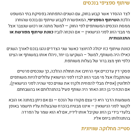
שיתוף ספציפי בנכסים
לצד ההסדר אשר קבוע בחוק, עם השנים התפתחה בפסיקת בתי המשפט
הלכת
השיתוף הספציפי
, המאפשרת לקבוע שיתוף גם בנכס שהוחרג
ממסת הנכסים המשותפים לפי החוק — למשל מתנה או רכוש שנצבר אצל
מי מבני הזוג לפני הנישואין — אם הוכחה לגביו
כוונת שיתוף מפורשת או
התנהגותית
.
כוונת שיתוף כזו יכולה להיווצר כאשר שני הצדדים נהגו בנכס לאורך השנים
כאילו היה משותף, למשל – השקיעו בו יחד, ניהלו אותו במשותף או הציגו
כלפי חוץ מצג ברור של בעלות משותפת.
פסקי דין עדכניים אף הרחיבו את תחולת ההלכה, כך שנכסים פרטיים
שהתקבלו אצל מי מבני הזוג לבדו לפני הנישואין עלולים להיות משותפים
לחלוטין (אפילו מבלי להפחית ולקזז את שווים כפי שהיה לפני הנישואין),
אם הוכח כי בן הזוג האחר היה שותף פעיל בהתנהלותם או בהשבחתם.
משמעות הדבר היא כי עצם מקורו של הנכס — גם אם ניתן במתנה או הובא
לקשר לפני הנישואין — איננו מבטיח בהכרח שהבעלות עליו תישמר באופן
בלעדי בידי בן הזוג שקיבל אותו לידיו, אם לא הוא שמר על הפרדה
בהתנהלותו ביחס אליו.
סטייה מחלוקה שוויונית