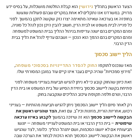
הצעד הראשון בתהליך
גירושין
הוא קבלת החלטות מושכלות, על בסיס ידע
מדויק. במשרדנו אנו נתקלים לא אחת במקרים שבהם פעולות שנעשו
בחופזה או בערכאה שאינה מתאימה יצרו נזק שקשה לתקן בהמשך. לפני
כל פנייה לבית משפט או לבית הדין, חשוב להבין היכן נכון לנהל כל סוגיה,
ומהם המקרים בהם ישנה עדיפות בניהול ההליך בבית המשפט למשפחה
ומהם המקרים בהם ההפך הוא הנכון — ושבהם עדיף לנהל את הליך בבית
הדין הרבני.
הליך יישוב סכסוך
מאז שנכנס לתוקפו
החוק להסדר התדיינויות בסכסוכי משפחה
,
"מירוץ סמכויות" שהיה קיים בעבר אינו קיים עוד במובן המסורתי שלו.
זאת כיוון שהחוק קובע כי לא ניתן להגיש תביעות בענייני משפחה לפני
פתיחת בקשה ליישוב סכסוך ביחידת הסיוע של בית המשפט או בית הדין
הרבני, וטרם חלפה תקופת עיכוב ההליכים שנקבעה בחוק.
רק לאחר סיום הליך יישוב הסכסוך ניתן להגיש תביעות מהותיות — בענייני
רכוש, אחריות הורית, מזונות וכיו"ב. עם זאת,
הצד שהגיש ראשון את
הבקשה ליישוב סכסוך
הוא זה שיזכה בהמשך
לקבוע באיזו ערכאה
שיפוטית
– בית הדין הרבני או בית המשפט לענייני משפחה — יוגשו
תביעותיו אם לא יושגו הסכמות, ושם יתנהל ההליך. כלומר, לצד שהגיש
ראשון את הבקשה ליישוב הסכסוך תהא הזכות לבחור את הערכה שבה