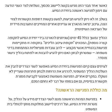
כאשר אחד מבני הזוג מגיש בקשה ליישוב סכסוך, נשלחת לצד השני הודעה
עם זימון לפגישה ראשונה ביחידת הסיוע.
בשלב זה לא ניתן להגיש תביעות, למעט בקשות דחופות הקשורות לצווי
הגנה, עיכוב יציאה מהארץ או עניינים אחרים המחייבים התערבות מיידית
של הערכאה השיפוטית.
ההליך נמשך ככלל 45 ימים (שניתנים להארכה בידי יחידת הסיוע לתקופה
קצרה נוספת), המכונים "תקופת עיכוב הליכים". בתקופה זו מתקיימות
פגישות בהנחיית אנשי מקצוע — לרוב עובדות סוציאליות המתמחות בדיני
משפחה — שמטרתן לבחון האם ניתן להגיע להבנות או לפתוח בהליך גישור
מוסדר.
לעיתים עצם קיום הפגישות ביחידת הסיוע מאפשר לשני הצדדים להבין את
השלכות ההליך המשפטי, להרגיע את הרוחות ולבחון פתרונות שעדיין לא
נשקלו. במקרים אחרים, הפגישה משמשת כאמצעי לקביעת מסגרת
תקשורת בסיסית, גם אם בסופו של דבר לא נחתם הסכם.
מה כוללת הפגישה הראשונה?
בפגישת המהות הראשונה מוצג לשני הצדדים מידע על ההליך, על
מטרות יחידת הסיוע, ועל דרכים ליישוב מחלוקות מחוץ לכותלי בית
המשפט.