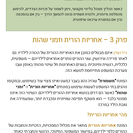
כאשר ההליך מנוהל בליווי מקצועי, ניתן לשמור על זכויות הצדדים, להימנע
מהסלמה מיותרת, ולהניח תשתית נכונה להמשך הדרך — בין אם בהסכמה
ובין אם במסגרת ערכאה שיפוטית.
פרק 3 – אחריות הורית וזמני שהות
גירושין
אינם מבטלים כמובן את האחריות ההורית של ההורה לילדיו. גם
לאחר פרידה וגירושין, שני ההורים נותרים אחראים לילדיהם — משפטית,
כלכלית, רגשית וחינוכית. בשנים האחרונות חל שינוי מהותי באופן שבו
מערכת המשפט מתייחסת לנושא הזה.
המונח
"משמורת"
שהיה נהוג בעבר כמעט ואינו מצוי עוד בשימוש, ובמקומו
נוהגים בתי המשפט לעשות שימוש במונחים
"אחריות הורית"
ו-
"זמני
שהות"
כאשר הם דנים בנושא אחריות ההורים לילדיהם. השינוי הזה איננו
סמנטי בלבד — הוא משקף תפיסה שוויונית ומכבדת יותר, שמעמידה את
טובת הילד במרכז.
מהי אחריות הורית?
המונח
אחריות הורית
מתאר את מכלול הסמכויות, הזכויות והחובות של
ההורים כלפי ילדיהם, במישור המשפטי, החינוכי, הרגשי והחברתי כאחד.