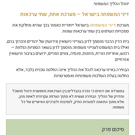
ינוהל ההליך המשפטי.
דיני המשפחה בישראל — מערכת אחת, שתי ערכאות
מערכת
דיני המשפחה
בישראל ייחודית כאמור בכך שהיא מחלקת את
סמכויות השיפוט בין שתי ערכאות שונות.
בית הדין הרבני מוסמך לדון בענייני נישואין וגירושין של יהודים והכרוך בהם,
ואילו בית המשפט לענייני משפחה מוסמך לדון בשאר הסוגיות הנלוות —
רכוש, אחריות הורית, מזונות, פנסיה, צווים זמניים, ידועים בציבור ונישואין
אזרחיים.
הבחירה באיזו ערכאה לנהל את ההליך אינה החלטה טכנית בלבד, אלא
החלטה בעלת השלכות משפטיות ואסטרטגיות.
במשרדנו אנו רואים כי הכרה בהבדלים בין הערכאות מאפשרת ניהול מושכל
ומדויק של ההליך. הבחירה נעשית לא מתוך העדפה עקרונית לאחת מהן,
אלא מתוך התאמה למטרות התיק, לנסיבות ולצרכים האישיים של כל
משפחה.
סיכום פרק