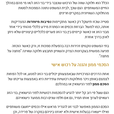
הכלל הוא חלוקה שווה של הרכוש שנצבר בידי בני הזוג ו/או מי מהם במהלך
החיים המשותפים. הגם שכך, לבית המשפט נתונה הסמכות לסטות
מהחלוקה השוויונית במקרים חריגים.
סטייה שכזו תישקל רק כאשר מתקיימות
נסיבות מיוחדות
המצדיקות
אותה, כמו למשל: הברחת נכסים או הסתרת מידע כלכלי מהותי בידי אחד
מבני הזוג או כאשר קיימים בין בני הזוג פערים כלכליים קיצוניים שלא ניתן
לאזן בדרך אחרת.
בתי המשפט נוקטים זהירות רבה בהפעלת סמכות זו, ורק כאשר הוכחה
פגיעה ממשית בעקרונות הצדק והשוויון תתבצע חלוקה שאינה "מחצה על
מחצה".
הסכמי ממון והגנה על רכוש אישי
אחת הדרכים המרכזיות שבאמצעותן יכולים בני הזוג למנוע, או לכל הפחות
לצמצם באופן ניכר מחלוקות רכושיות עתידיות היא באמצעות עריכתו של
הסכם ממון
לפני הנישואין או במהלכם.
הגם שעל פי רוב קל יותר להגיע להסכמות רכושיות לפני הנישואין, בני הזוג
רשאים לערוך אותו תמיד, גם אם חלפו שנים רבות ממועד נישואיהם.
הסכם הממון מאפשר לבני זוג להגדיר מראש אילו נכסים ייחשבו משותפים
ואילו יישארו בבעלות אישית ולא יאוזנו ביניהם במקרה של פרידה, וכן