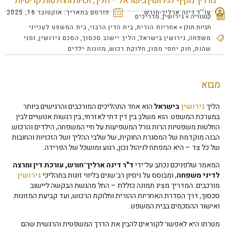
מדריך מקיף לגירושין בישראל – הליך, זכויות והחלטות קריטיות
עו''ד דינה ארליך-חורש
פורסם בתאריך:
אוקטובר 16, 2025
קטגוריה »
גירושין
,
מדריכים
תגיות תוכן »
אחריות הורית
,
בית הדין הרבני
,
בית המשפט לענייני
משפחה
,
גירושין בישראל
,
הליך יישוב סכסוך
,
הסכם גירושין
,
זמני
שהות
,
חוק יחסי ממון
,
חלוקת רכוש
,
מזונות ילדים
מבוא
הליך
גירושין
בישראל
הוא אחד התהליכים המורכבים והרגישים ביותר
במערכת המשפט. הוא משלב בין דין דתי לאזרחי, בין רגשות אנושיים לבין
החלטות משפטיות הרות גורל המשפיעות על חיי המשפחה, הילדים והרכוש.
הבנה מוקדמת של המסגרת החוקית, של שלבי ההליך ושל הזכויות והחובות
של כל צד – היא המפתח לניהול נכון, רגוע ומושכל של הפרידה.
המאמר שלפניכם נכתב על־ידי
ד"ר דינה ארליך־חורש, עורכת דין ומרצה
לדיני משפחה
, ומבוסס על ניסיון רב־שנים בליווי זוגות בתהליכי
גירושין
מורכבים. המדריך מציג תמונה כוללת – החל מהגשת הבקשה ליישוב
סכסוך, דרך הסדרת האחריות ההורית וחלוקת הרכוש, ועד קביעת המזונות
ואישור ההסכמים בבית המשפט.
מטרתו היא לאפשר לקוראים להבין את הדרך המשפטית והרגשית שהם