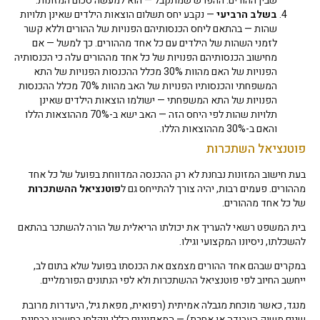
שבין ההורים. ההפרש שמתקבל — הוא למעשה סכום המזונות.
בשלב הרביעי
— נקבע יחס תשלום הוצאות הילדים שאינן תלויות
שהות — בהתאם ליחס הכנסותיהם הפנויות של ההורים וללא קשר
לזמני השהות של הילדים עם כל אחד מההורים. כך למשל — אם
מחישוב הכנסותיהם הפנויות של כל אחד מההורים עלה כי הכנסותיה
הפנויות של האם מהוות 30% מכלל ההכנסות הפנויות של התא
המשפחתי והכנסותיו הפנויות של האב מהוות 70% מכלל ההכנסות
הפנויות של התא המשפחתי — ישולמו הוצאות הילדים שאינן
תלויות שהות לפי היחס הזה — האב ישא ב-70% מההוצאות הללו
והאם ב-30% מההוצאות הללו.
פוטנציאל השתכרות
בעת חישוב המזונות נבחנת לא רק ההכנסה המדווחת בפועל של כל אחד
מההורים. פעמים רבות, יהיה צורך להתייחס גם ל
פוטנציאל ההשתכרות
של כל אחד מההורים.
בית המשפט רשאי להעריך את יכולתו הריאלית של הורה להשתכר בהתאם
להשכלתו, ניסיונו המקצועי וגילו.
במקרים שבהם אחד ההורים מצמצם את הכנסתו בפועל שלא בתום לב,
ייחשב החיוב לפי פוטנציאל ההשתכרות ולא לפי הנתונים הפורמליים.
מנגד, כאשר מוכחת מגבלה אמיתית (רפואית, מפאת גיל, היעדרות מרובת
שנים משוק העבודה או אחרת) — המאפיינים הללו ייקלחו בחשבון בבחינת