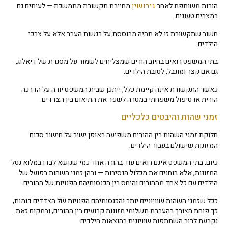
הורות משותפת לאחר
גירושין
מחייבת תקשורת מתמשכת — לעיתים גם
במצבים טעונים.
חשוב שתקשורת זו לא תהיה מבוססת על רגשות העבר אלא על צרכי
הילדים.
בתי המשפט רואים בחיוב הורים שמצליחים לשמור על מסגרת של דיאלוג,
גם אם קצר ומוגבל, לטובת הילדים.
כאשר התקשורת אינה קיימת כלל, ייתכן שבית המשפט יורה על הדרכה
הורית או טיפול משפחתי במטרה לשפר את התיאום בין הצדדים.
זמני שהות והיבטים כלכליים
חלוקת זמני השהות בין ההורים משפיעה באופן ישיר על חישוב סכום
המזונות שישולם בעבור הילדים.
כיום, בתי המשפט אינם רואים עוד בהורה אחד כמי שנושא לבדו במלוא נטל
המזונות, אלא בוחנים את מכלול הנסיבות — ובהן זמני השהות בפועל של
הילדים עם כל אחד מההורים והיחס בין הכנסותיהם הפנויות של ההורים.
ככל שזמני השהות שוויוניים יותר והכנסותיהם הפנויות של הצדדים דומות,
כך פוחת הצורך בהעברת תשלומי מזונות קבועים בין ההורים, ובמקום זאת
נקבעת לרוב השתתפות שוויונית בהוצאות הילדים.