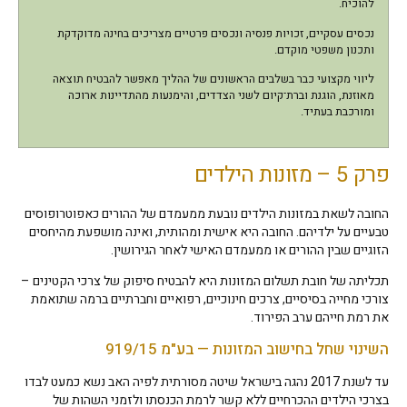
להוכיח.
נכסים עסקיים, זכויות פנסיה ונכסים פרטיים מצריכים בחינה מדוקדקת
ותכנון משפטי מוקדם.
ליווי מקצועי כבר בשלבים הראשונים של ההליך מאפשר להבטיח תוצאה
מאוזנת, הוגנת וברת־קיום לשני הצדדים, והימנעות מהתדיינות ארוכה
ומורכבת בעתיד.
פרק 5 – מזונות הילדים
החובה לשאת במזונות הילדים נובעת ממעמדם של ההורים כאפוטרופוסים
טבעיים על ילדיהם. החובה היא אישית ומהותית, ואינה מושפעת מהיחסים
הזוגיים שבין ההורים או ממעמדם האישי לאחר הגירושין.
תכליתה של חובת תשלום המזונות היא להבטיח סיפוק של צרכי הקטינים –
צורכי מחייה בסיסיים, צרכים חינוכיים, רפואיים וחברתיים ברמה שתואמת
את רמת חייהם ערב הפירוד.
השינוי שחל בחישוב המזונות — בע"מ 919/15
עד לשנת 2017 נהגה בישראל שיטה מסורתית לפיה האב נשא כמעט לבדו
בצרכי הילדים ההכרחיים ללא קשר לרמת הכנסתו ולזמני השהות של