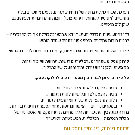
מסכימים הצדדים.
הערכת השווי כוללת בחינה של רווחיות, תזרים, נכסים מוחשיים ובלתי
מוחשיים (מוניטין, לקוחות, ידע מקצועי), חובות והתחייבויות, ולעיתים גם
שיקולים מיסויים.
כדי למנוע עיוותים כלכליים, יש לוודא שההערכה כוללת את כל המרכיבים —
לרבות חובות עתידיים, מיסוי צפוי ורווחים שטרם מומשו.
לצד השאלות המשפטיות והחשבונאיות, קיימת גם חשיבות להיבט האנושי:
פירוק עסק משפחתי מערב לעיתים רגשות, תחושת שייכות וזהות
מקצועית, ולכן נדרש ניהול זהיר ומושכל של התהליך.
על פי רוב, ניתן לבחור בין מספר דרכים לחלוקת עסק:
מכירת חלקו של אחד מבני הזוג לשני;
מכירת העסק לצד שלישי וחלוקת התמורה;
חלוקה פונקציונלית של תחומי פעילות נפרדים;
ובמקרים נדירים — המשך שותפות תחת הסכמות חדשות וברורות.
בחירה נכונה בין האפשרויות הללו מחייבת ניתוח מקצועי ואסטרטגי של
מכלול הנסיבות — הכלכליות, המשפטיות והאישיות.
זכויות פנסיה, ביטוחים וחסכונות