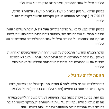
הילדים אצל כל אחד מההורים, וזאת מכוח הדין האישי שחל עליו.
בפסק הדין אשר ניתן בבע"מ 919/15 (בע"מ 919/15 פלונית נ' פלוני,
19.7.2017) קבע בית המשפט העליון עקרונות חדשים לקביעת מזונות
ילדים.
בפסק הדין נקבע כי כאשר מדובר בילדים
מעל גיל 6
, חובת תשלום מזונות
הילדים תחול על שני ההורים יחד, בהתאם ליחס הכנסותיהם הפנויות, ליחס
חלוקת זמני השהות של הילדים אצל כל אחד מהם ולצרכים הספציפיים של
הילדים.
הלכת הבע"מ החדשה מתבססת על השינוי המהותי שחל בשנים האחרונות
באופן שבו חולקים ההורים את נטל פרנסת המשפחה — האב לא מפרנס
יחיד כי אם שני ההורים יחד, ובמידת מעורבותם הגדלה של האבות בחיי
הילדים.
מזונות ילדים עד גיל 6
ביחס לילדים
שטרם מלאו להם 6 שנים
, ממשיך לחול הדין האישי, ולפיו
עיקר החיוב במזונות הבסיסיים (צורכי הילדים ההכרחיים) מוטל על האב.
עם זאת, בפועל ניכרת מגמה בבתי המשפט לענייני משפחה ליישם במידת
מה גם בגילאים אלה עקרונות של שיתוף והשתתפות, בעיקר כאשר מדובר
בהורים בעלי אחריות הורית משותפת ובזמני שהות כמעט שווים.