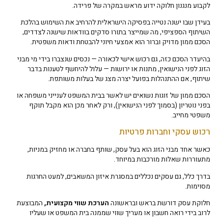
לקבוע מנגנון חלוקה ידוע מראש במקרה של פרידה.
בעידן שבו ישנה נטייה בפסיקה הישראלית להרחיב את השימוש בהלכת
השיתוף הספציפי, מה שמייצר בתורו סדקים בוודאות שישנה לצדדים,
הסכם ממון מדויק וברור הוא אמצעי חיוני להבטחת ודאות משפטית.
בהיעדר הסכם כזה, גם רכוש אישי לכאורה — נכסים שנצברו בידי מי מבני
הזוג לפני הנישואין, מתנות או ירושות — עלול להיחשף לטענות בדבר
שיתוף, אם ההתנהלות בפועל יצרה מצג של בעלות משותפת.
הסכם ממון של זוגות נשואים יש לאשר בבית המשפט לענייני משפחה או
בפני נוטריון (בסמוך לפני הנישואין), ורק לאחר מכן הוא מקבל תוקף
משפטי מחייב.
רכוש עסקי וחברות פרטיות
כאשר אחד מבני הזוג הוא בעל עסק, שותף בחברה או מחזיק במניות,
מתעוררות שאלות מורכבות במיוחד.
בדרך כלל, גם עסקים נכללים במסגרת איזון המשאבים, למעט החרגות
מסוימות.
חלוקת עסק דורשת בראש ובראשונה
הערכת שווי מקצועית,
המבוצעת
לרוב בידי רואה חשבון או מעריך שווי שממנה בית המשפט או שעליו