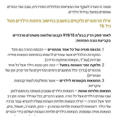
מגמה זו נועדה לשקף את המציאות הכלכלית המודרנית, שבה שני ההורים
שותפים בפועל בגידול הילדים.
אילו פרמטרים נלקחים בחשבון בחישוב מזונות הילדים מעל
גיל 6?
לאחר פסק הדין בבע"מ 919/15 נקבעו שלושה משתנים מרכזיים
בקביעת גובה המזונות:
הכנסה פנויה של כל אחד מההורים
— הכנסת ההורה נטו מכל
המקורות הכלכליים אשר עומדים לרשותו בהפחתת הוצאות מחייה
סבירות (שכ"ד, הוצאות אחזקת הדירה).
חלוקת זמני השהות בפועל
— כמה זמן נמצא הילד אצל כל אחד
מההורים (בדרך-כלל מחושבים הימים המדויקים על פני פרק זמן של
שבועיים).
ההוצאות הקשורות לילדים
— אשר מחולקות לשתי קבוצות
עיקריות:
הוצאות תלויות שהות
— הוצאות הילדים שגובהן משתנה בהתאם לזמן
שבו שוהים הילדים אצל כל הורה. מטבע הדברים, ככל שהילד שוהה זמן רב
יותר אצל ההורה — יגדלו הוצאות תלויות השהות שעליו להוציא עבור צרכיו
של הילד. דוגמאות להוצאות תלויות שהות הן – מזון, תחבורה, חשמל, מים,
הוצאות מחיה שוטפות. הוצאות הילדים תלויות השהות ישולמו בידי ההורים