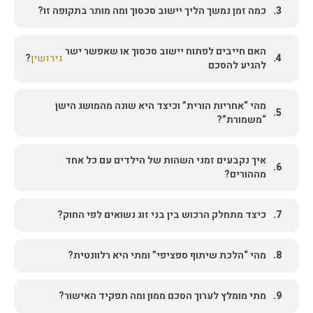
3.
כמה זמן נמשך הליך יישוב סכסוך ומה מותר בתקופה זו?
האם חייבים לפתוח יישוב סכסוך או שאפשר ישר
4.
גירושין
?
להגיע להסכם
מהי “אחריות הורית” וכיצד היא שונה מהמושג הישן
5.
“משמורת”?
איך נקבעים זמני השהות של הילדים עם כל אחד
6.
מההורים?
7.
כיצד מתחלק הרכוש בין בני זוג נשואים לפי החוק?
8.
מהי “הלכת שיתוף ספציפי” ומתי היא רלוונטית?
9.
מתי מומלץ לערוך הסכם ממון ומה תפקיד האישור?