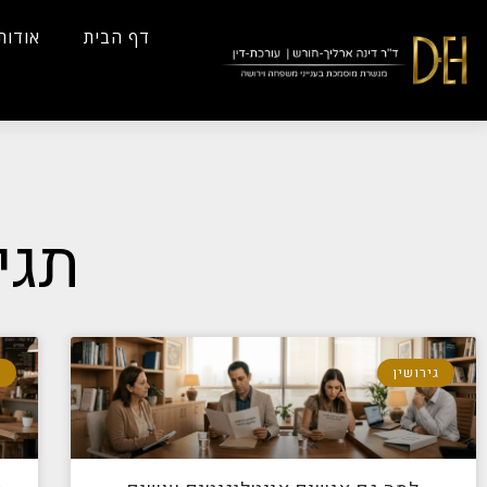
...
Yes
...
דף הבית
אודות
תגי
גירושין
ג