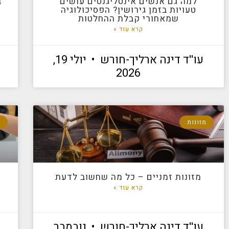
למה גם אנשים אינטליגנטים עושים
ב
טעויות בזמן גירושין? הפסיכולוגיה
שמאחורי קבלת ההחלטות
קרא עוד »
עו''ד דינה ארליך-חורש
יולי 19,
2026
מזונות
ג
מזונות זמניים – כל מה שחשוב לדעת
קרא עוד »
עו''ד דינה ארליך-חורש
נובמבר