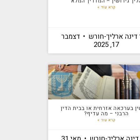
ליך גירושין – המדריך המלא
קרא עוד »
ד דינה ארליך-חורש
דצמבר
17, 2025
ין בערכאה אזרחית או בבית הדין
הרבני – מה עדיף?
קרא עוד »
 דינה ארליך-חורש
מאי 31,