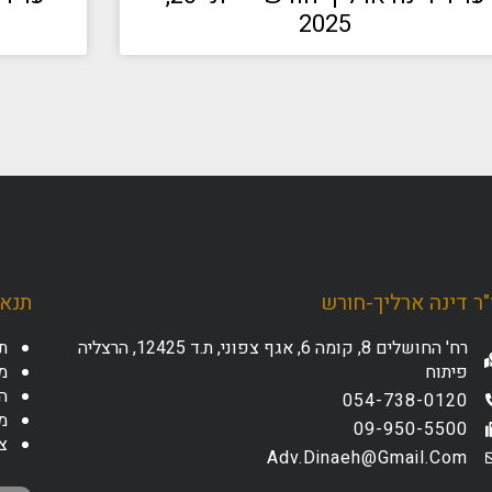
2025
ר דינה ארליך-חורש
תנאי
רח' החושלים 8, קומה 6, אגף צפוני, ת.ד 12425, הרצליה
ת
פיתוח
מד
ה
054-738-0120
מ
09-950-5500
צ
Adv.dinaeh@gmail.com