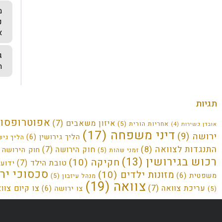
מ
נ
א
ג
ה
תגיות
אפוטרופסו
איזון משאבים
(7)
אחריות הורית
(5)
אובדן כשירות
(4)
דיני משפחה
(17)
ירושה
(9)
הליך גירושין
(6)
הליך גיש
התנגדות לצוואה
(8)
חוק הירושה
(7)
חוק הירושה
6)
זמני שהות
(5)
רכוש בגירושין
(13)
חקיקה
(10)
טובת הילד
(7)
ידועי
סכסוכי יר
מזונות ילדים
(10)
משפטית
(6)
מנהל עיזבון
(5)
צוואה
(19)
עריכת צוואה
(7)
צו קיום צוו
צו ירושה
(6)
(5)