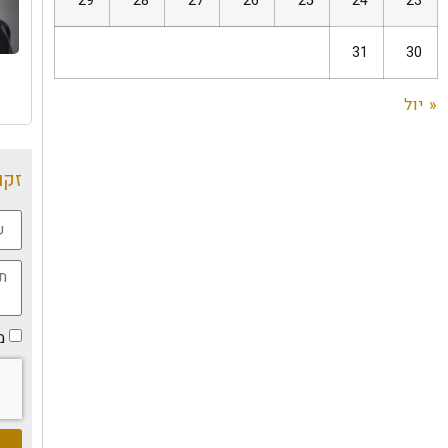
29
28
27
26
25
24
23
31
30
« יול
זקו
מ