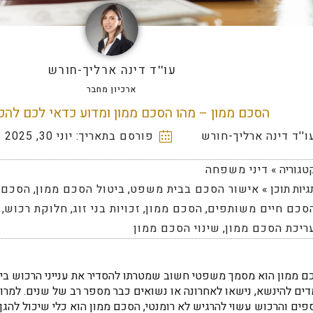
עו''ד דינה ארליך-חורש
ארכיון מחבר
הסכם ממון – מהו הסכם ממון ומדוע כדאי לכם להכי
ו''ד דינה ארליך-חורש
פורסם בתאריך:
יוני 30, 2025
טגוריה »
דיני משפחה
גיות תוכן »
אישור הסכם בבית משפט
,
ביטול הסכם ממון
,
הסכם ב
סכם חיים משותפים
,
הסכם ממון
,
זכויות בני זוג
,
חלוקת רכוש
,
ריכת הסכם ממון
,
שינוי הסכם ממון
 ממון הוא מסמך משפטי חשוב שמטרתו להסדיר את ענייני הרכוש בין ב
דים להינשא, נישאו לאחרונה או נשואים כבר מספר רב של שנים. למר
ים והרכוש עשוי להרגיש לא רומנטי, הסכם ממון הוא כלי שיכול להגן 