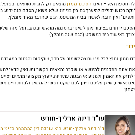
ה נוספת היא – האם
הסכם ממון
מתאים רק לזוגות נשואים. בפועל, 
קת רכוש יכולים להיערך גם בין בני זוג שלא נישאו, הסכם כזה ידוע בכ
תפים" ואין חובה לאשרו בבית המשפט, הגם שהדבר מאוד מומלץ.
סכם ידועים בציבור ניתן לשינוי בהסכמה מראש ובכתב, ועל-מנת שלשי
צורך באישור בית המשפט (הגם שזה מומלץ).
כום
 ממון נחוץ לכל מי שרוצה לשמור על סדר, שקיפות והגינות במערכת ה
 אם אתם מתכננים להינשא או שכבר נמצאים בקשר נישואין, כדאי לחש
לחזק את האמון ולמנוע אי הבנות עתידיות. ייעוץ מקצועי מתאים יסייע
אם אישית, שיגן עליכם וייתן לכם שקט נפשי להמשיך ולבנות חיים מ
טחון.
עו''ד דינה ארליך-חורש
ד”ר דינה ארליך-חורש היא עורכת דין המתמחה בדיני מש