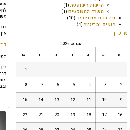
שאל
הרשות השופטת
(1)
לחלו
משרד המשפטים
(1)
משו
שירותים משפטיים
(10)
תנאים ומדיניות
(4)
גם ה
ארכיון
אין 
לסי
אוגוסט 2026
א
ב
ג
ד
ה
ו
ש
הסכם
בין
1
דרך 
מות
8
7
6
5
4
3
2
ובבי
15
14
13
12
11
10
9
22
21
20
19
18
17
16