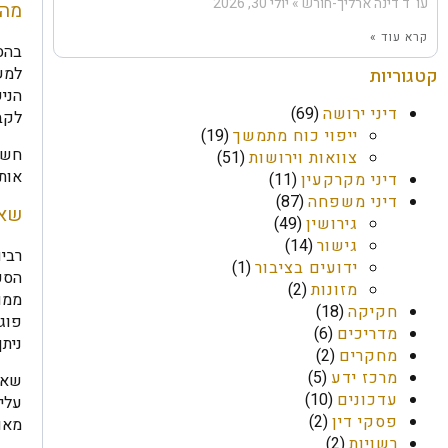
עו''ד דינה ארליך-חורש
יולי 30, 2026
מה 
קרא עוד »
בהסכ
למשל
קטגוריות
הניש
דיני ירושה
(69)
לקבו
ייפוי כוח מתמשך
(19)
חשוב
צוואות וירושות
(51)
אות
דיני מקרקעין
(11)
דיני משפחה
(87)
שאל
גירושין
(49)
גישור
(14)
רבי
ידועים בציבור
(1)
הסכמ
מזונות
(2)
ממו
חקיקה
(18)
פוגע
מדריכים
(6)
ניתן
מחקרים
(2)
מרכז ידע
(5)
שאל
עדכונים
(10)
עליו
פסקי דין
(2)
מאו
רשויות
(2)