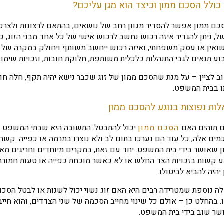
כולל הסכם ממון וכיצד הוא מגן עליכם?
ם ממון אפשר להסדיר מגוון רחב של נושאים, בהתאם לרצונות ולצרכים
, ניתן להגדיר איזה רכוש נחשב לרכוש אישי של כל אחד מבני הזוג, כ
ואין או עסק משפחתי, ואיזה רכוש ייחשב משותף ויחולק במקרה של פרי
ע תנאים לגבי התנהלות כלכלית משותפת, חלוקת חובות, וזכויות שימו
 לציין – על מנת שהסכם ממון של זוג שכבר נישא יהיה תקף, חלה חוב
ו בבית המשפט.
ות נפוצות בנוגע להסכם ממון
ם תוהים האם
הסכם ממון
יכול להתבטל. התשובה היא שבתי המשפט ב
ים אלה, כל עוד הם נערכו בתום לב ולא נוצרו במרמה או כפייה. קש
ן שאושר בידי בית המשפט. יחד עם זאת, במקרים מיוחדים וחריגים מ
 קשות בזכויות הצד החלש או לא כאשר מוכחת כפייה או טעות חמורה 
 יהיה להביא לביטולו.
ה נוספת שמטרידה רבים היא האם זוג נשוי יכול לשנות או לבטל הסכ
. בהחלט כן – אולם כל שינוי מחייב הסכמה של שני הצדדים, והוא חיי
שר שוב בידי בית המשפט.