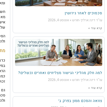
ומאפ
חשו
סכסוכים לאחר גירושין
מאפש
עו''ד דינה ארליך-חורש
אוגוסט 4, 2026
אישי
שלה
קרא עוד »
הסכ
ולה
מתי
כדא
במיו
הראש
למה חלק מהליכי הגישור מצליחים ואחרים נכשלים?
כמו
עו''ד דינה ארליך-חורש
אוגוסט 4, 2026
זכוי
קרא עוד »
גם 
סכסו
ולהו
צוואה והסכם ממון בפרק ב׳