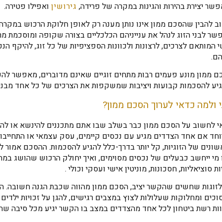
שר יצירת בהירות והגינות במקרה של פרידה,
גירושין
ואפילו פטירה.
ב להבין שהסכם ממון אינו נותן מענה רק לאופן חלוקת הרכוש במקרה
ר לבני הזוג לנהל את ענייניהם הכלכליים בצורה שקופה ומוסכמת מר
 המותאם לצרכים, לרצונות ולכוונות הספציפיות של כל זוג, להיקף הנ
ם.
ם ממון מונע פעמים רבות מתחים זוגיים שאינם מדוברים, מאפשר להע
גיע להסכמות קבועות ויציבות שמשקפות את הצרכים של כל אחד מבני ה
 ולמה כדאי לערוך הסכם ממון?
י לחשוב על הסכם ממון כבר בשלב שבו אתם מתכננים להינשא או להת
חד אם אחד הצדדים מגיע עם נכסים קיימים, עסק עצמאי או התחייבוי
ונים של הזוגיות, קל יותר בדרך-כלל להגיע להסכמות. ההסכם אמור ל
 מי ייחשב כבעלים של נכסים מסוימים, ואיך יחולק הרכוש שהושג במה
ות סוציאליות, חסכונות, מוניטין אישי ועסקי וכולי .
לזוגות שחשים שהקשר יציב, הסכם ממון מהווה שכבת הגנה חשובה. הו
כים ומחלוקות שעלולות לצוץ במצבים רגישים, להגן על זכויות ילדים 
ות רשת ביטחון לכל אחד מהצדדים במצב בו הקשר יגיע מכל סיבה שהי