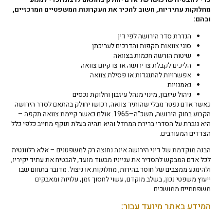
מחלוקות עתידיות, חשוב להכיר את העקרונות המשפטיים המרכזיים,
ובהם:
הגדרת סדר הירושה לפי דין
סוגי צוואות תקפות והדרכים לעריכתן
שיטות הורשה חכמות בצוואה
הליכים לקבלת צו ירושה או צו קיום צוואה
אפשרויות להתנגדות או פסילת צוואה
נאמנויות
ניהול עיזבון, מינוי מנהל עיזבון וחלוקת נכסים
כאשר אדם נפטר מבלי שהותיר צוואה, רכושו יחולק בהתאם לסדר הירושה
הקבוע בחוק הירושה, תשכ"ה–1965. אולם כאשר קיימת צוואה תקפה –
היא גוברת על הסדרי ברירת המחדל והיא תהיה בעלת תוקף מחייב כלפי כלל
הצדדים המעורבים.
הבנה מוקדמת של דיני הירושה אינה נחוצה רק למשפטנים – אלא רלוונטית
לכל אדם המבקש להסדיר את ענייניו מבעוד מועד, להבטיח את עתיד יקיריו,
ולהימנע ממצבים של חוסר בהירות, מחלוקות או ניצול. מדובר בתחום שבו
ייעוץ משפטי נכון, בשלב מוקדם, עשוי לחסוך זמן, עלויות ומאבקים
משפחתיים ממושכים.
המידע באתר מיועד עבור: