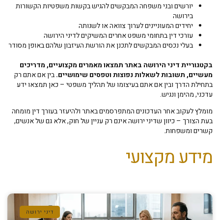
יורשים ובני משפחה המבקשים להגיש בקשות משפטיות הקשורות
בירושה
יחידים המעוניינים לערוך צוואה או לשנותה
עורכי דין בתחומי משפט אחרים המשיקים לדיני הירושה
בעלי נכסים המבקשים לתכנן את הורשת העיזבון שלהם באופן מסודר
בקטגוריית דיני הירושה באתר תמצאו מאמרים מקצועיים, מדריכים
מעשיים, תשובות לשאלות נפוצות וטפסים שימושיים
.
בין אם אתם רק
בתחילת הדרך ובין אם אתם בעיצומו של תהליך משפטי – כאן תמצאו ידע
עדכני, מהימן ונגיש.
מומלץ לעקוב אחר העדכונים המתפרסמים באתר ולהיעזר בעורך דין מומחה
בעת הצורך – כיוון שדיני ירושה אינם רק עניין של חוק, אלא גם של אנשים,
קשרים ומשפחות.
מידע מקצועי
דיני ירושה