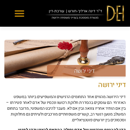
Yes
...
...
דיני ירושה
דיני הירושה מהווים אחד התחומים הרגישים והמשפיעים ביותר במשפט
האזרחי. הם עוסקים בהסדרת חלוקת רכושו ונכסיו של אדם לאחר פטירתו –
בין אם הותיר אחריו צוואה ובין אם לא. מעבר להיבט המשפטי, מדובר בתחום
המשלב מטען רגשי רב, קשרים משפחתיים מורכבים ולעיתים גם מחלוקות
וסכסוכים בין יורשים פוטנציאליים.
כדי להבטיח שרכושו של אדם יחולק בהתאם לרצונו וכדי למנוע