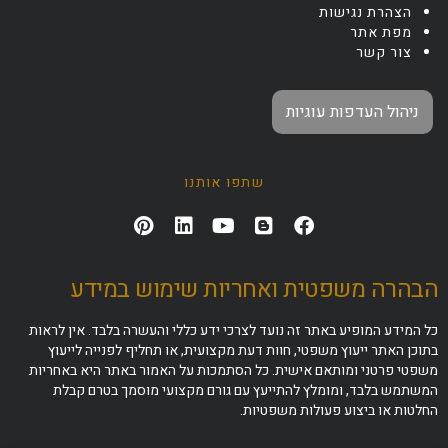
הצהרת נגישות
מפת אתר
צור קשר
ניהול העדפות עוגיות
שתפו אותנו
הבהרה משפטית ואחריות שימוש במידע
כל המידע המופיע באתר זה נועד לצרכי ידע כללי והעשרה בלבד. אין לראות
בתוכן האתר ייעוץ משפטי, חוות דעת מקצועית, או תחליף לפנייה לייעוץ
משפטי פרטני ומותאם אישית. כל הסתמכות על האמור באתר היא באחריות
המשתמש בלבד, ומומלץ להתייעץ עם גורם מקצועי מוסמך בטרם קבלת
החלטות או ביצוע פעולות משפטיות.