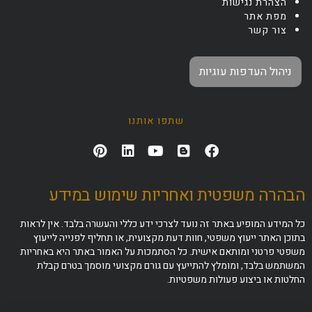
הצהרת נגישות
מפת אתר
צור קשר
ניהול העדפות עוגיות
שתפו אותנו
הבהרה משפטית ואחריות שימוש במידע
כל המידע המופיע באתר זה נועד לצרכי ידע כללי והעשרה בלבד. אין לראות
בתוכן האתר ייעוץ משפטי, חוות דעת מקצועית, או תחליף לפנייה לייעוץ
משפטי פרטני ומותאם אישית. כל הסתמכות על האמור באתר היא באחריות
המשתמש בלבד, ומומלץ להתייעץ עם גורם מקצועי מוסמך בטרם קבלת
החלטות או ביצוע פעולות משפטיות.