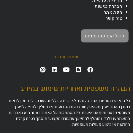
מדיניות פרטיות
הצהרת נגישות
מפת אתר
צור קשר
ניהול העדפות עוגיות
שתפו אותנו
הבהרה משפטית ואחריות שימוש במידע
כל המידע המופיע באתר זה נועד לצרכי ידע כללי והעשרה בלבד. אין לראות
בתוכן האתר ייעוץ משפטי, חוות דעת מקצועית, או תחליף לפנייה לייעוץ
משפטי פרטני ומותאם אישית. כל הסתמכות על האמור באתר היא באחריות
המשתמש בלבד, ומומלץ להתייעץ עם גורם מקצועי מוסמך בטרם קבלת
החלטות או ביצוע פעולות משפטיות.