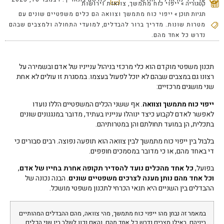
קטגוריה »
ייפוי כוח מתמשך
,
צוואות וירושות
תגיות תוכן »
ייפוי כוח מתמשך וצוואה הם כלים משפטיים שונים עם
מטרות שונות. מדריך ברור להבדלים
,
למועדי התחולה ולמצבים שבהם
נדרש כל אחד מהם.
תכנון משפטי מוקדם הוא כלי מרכזי בניהול ענייניו של אדם ובשמירה על
רצונו גם במצבים שבהם לא יוכל לפעול בעצמו. במסגרת זו עולים לא אחת
שני מושגים מרכזיים:
ייפוי כוח מתמשך וצוואה
. אף ששני הכלים המשפטיים הללו נועדו
לאפשר לאדם לקבוע כיצד ינוהלו ענייניו בעתיד, מדובר במנגנונים שונים
בתכלית, הן במועד תחולתם והן במטרותיהם.
בלבול בין ייפוי כוח מתמשך לבין צוואה הוא תופעה נפוצה. רבים סבורים כי
די באחד מהם, או כי מדובר במסמכים חופפים.
בפועל,
כל אחד מהכלים נועד להסדיר תקופה אחרת בחייו של אדם
,
וכל אחד מהם נותן מענה לצרכים משפטיים שונים
. הבנה נכונה של
ההבדלים בין השניים היא תנאי הכרחי לתכנון משפטי מושכל.
במאמר זה נבחן מהו ייפוי כוח מתמשך, מהי צוואה, מהם ההבדלים המהותיים
ביניהם, באילו מצבים נדרש כל אחד מהם, והאם נכון לשלב בין שני הכלים