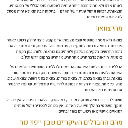
לאותו אדם ולא תחול חובת דיווח עיתית לאפוטרופוס הכללי על הכנסותיו,
הוצאותיו, רכושו וניהול ענייניו של האדם – בתקופה בה הוא לא יהיה מסוגל
לנהל את ענייניו בעצמו.
מהי צוואה
צוואה היא מסמך משפטי שבאמצעותו אדם קובע כיצד יחולק רכושו לאחר
פטירתו. הצוואה נכנסת לתוקף רק עם מותו של המצווה, והיא מסדירה את
זהות היורשים, חלקיהם בעיזבון ולעיתים גם הוראות נלוות, כגון הקמת
נאמנות, הוראות בדבר יורש אחר יורש או יורש במקום יורש וכיו"ב.
הכללים שבנוגע לסוגי הצוואות הקיימים ולכללים המשפטיים שלפיהם על
הצוואות להיות ערוכות מוסדרים בחוק הירושה. החוק מכיר במספר סוגי
צוואות, ובהן צוואה בכתב יד, צוואה בעדים, צוואה בפני רשות וצוואת שכיב
מרע. כל אחת מצורות הצוואה כפופה לדרישות פורמליות, שנועדו להבטיח
את אמיתות רצון המצווה.
חשוב להבין כי צוואה עוסקת אך ורק במה שיקרה לאחר הפטירה. אין לה כל
תוקף משפטי במהלך חייו של האדם, ואין בכוחה להסדיר ניהול עניינים
רפואיים, אישיים או רכושיים בעודו בחיים.
מהם ההבדלים העיקריים שבין ייפוי כוח