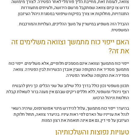
צוואה, לעומת זאת, מחייבת הליך פורמלי לאחר הפטירה. לצורך מימושה
נדרש צו קיום צוואה שמתקבל מרשם הירושה, ולעיתים מתעוררות
התנגדויות, מחלוקות או צורך בפיקוח שיפוטי במסגרת ניהול העיזבון.
ההבדל הזה משפיע במישרין על משך ההליכים, העלויות והמורכבות
המשפטית.
האם ייפוי כוח מתמשך וצוואה משלימים זה
את זה?
ייפוי כוח מתמשך וצוואה אינם מסמכים חלופיים, אלא משלימים. ייפוי כוח
מתמשך מסדיר את התקופה שבין אובדן הכשירות לבין הפטירה. צוואה
מסדירה את התקופה שלאחר הפטירה.
תכנון משפטי נכון כולל בדרך כלל שילוב של שני הכלים. כך ניתן להבטיח
רצף ניהולי ומשפטי, ללא חללים ריקים שבהם אין מענה ברור לשאלת קבלת
החלטות וניהול הרכוש.
בהיעדר ייפוי כוח מתמשך, עלול להידרש מינוי אפוטרופוס, שיהיה רשאי
לנהל את ענייניו של האדם לפי ראות עיניו. בהיעדר צוואה, תחול חלוקת
העיזבון על פי דין, גם אם אינה תואמת את רצון המנוח.
טעויות נפוצות והשלכותיהן