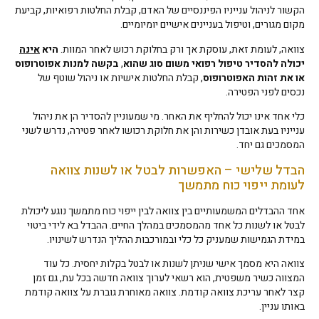
הקשור לניהול ענייניו הפיננסיים של האדם, קבלת החלטות רפואיות, קביעת
מקום מגורים, וטיפול בעניינים אישיים יומיומיים.
צוואה, לעומת זאת, עוסקת אך ורק בחלוקת רכוש לאחר המוות.
היא
אינה
יכולה להסדיר טיפול רפואי משום סוג שהוא
,
בקשה למנות אפוטרופוס
או את זהות האפוטרופוס
, קבלת החלטות אישיות או ניהול שוטף של
נכסים לפני הפטירה.
כלי אחד אינו יכול להחליף את האחר. מי שמעוניין להסדיר הן את ניהול
ענייניו בעת אובדן כשירות והן את חלוקת רכושו לאחר פטירה, נדרש לשני
המסמכים גם יחד.
הבדל שלישי – האפשרות לבטל או לשנות צוואה
לעומת ייפוי כוח מתמשך
אחד ההבדלים המשמעותיים בין צוואה לבין ייפוי כוח מתמשך נוגע ליכולת
לבטל או לשנות כל אחד מהמסמכים במהלך החיים. ההבדל בא לידי ביטוי
במידת הגמישות שמעניק כל כלי ובמורכבות ההליך הנדרש לשינויו.
צוואה היא מסמך אישי שניתן לשנות או לבטל בקלות יחסית. כל עוד
המצווה כשיר משפטית, הוא רשאי לערוך צוואה חדשה בכל עת, גם זמן
קצר לאחר עריכת צוואה קודמת. צוואה מאוחרת גוברת על צוואה קודמת
באותו עניין.