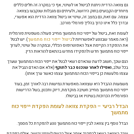
גם צוואה הדדית ניתנת לביטול או לשינוי, אף כי במקרה זה חלים כללים
מיוחדים הקבועים בחוק הירושה, ולעיתים גם מגבלות שנקבעו בצוואה
עצמה. עם זאת, גם במצב זה, שינוי או ביטול צוואה הדדית הוא אפשרי,
ובדרך כלל אינו כרוך בהליך פורמלי מורכב.
לעומת זאת, ביטול של ייפוי כוח מתמשך מחייב פעולה משפטית פורמלית
(ראה מאמר שבנוגע לאפשרויות ל
ביטול ייפוי כוח מתמשך
). יש לבטל
את ההפקדה הקיימת אצל האפוטרופוס הכללי, ובמקרה של שינוי, לערוך
ייפוי כוח מתמשך חדש ולהפקידו מחדש בהתאם להוראות הדין.
הגם שכך, חשוב לדעת שהאדם רשאי לבטל את ייפוי הכוח המתמשך שערך
בכל שלב,
ואפילו לאחר שנכנס כבר לתוקף
(אלא אם האדם הגביל את
עצמו מלעשות כן בייפוי הכוח המתמשך עצמו כאשר ערך אותו).
משמעות ההבדל היא שצוואה מאפשרת גמישות רבה לאורך זמן, בעוד
ייפוי כוח מתמשך מחייב חשיבה מוקדמת, דיוק ותכנון, בשל הדרישות
הפורמלית הכרוכות בשינויו או בביטולו.
הבדל רביעי – הפקדת צוואה לעומת הפקדת ייפוי כוח
מתמשך
הבדל נוסף בין צוואה לבין ייפוי כוח מתמשך נוגע להפקדת כל מסמך.
עורך הצוואה רשאי להפקיד אותה אצל הרשם לענייני ירושה, אולם הפקדת