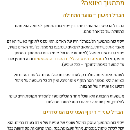
מתמשך וצוואה?
הבדל ראשון – מועד התחולה
ההבדל הבסיסי והמהותי ביותר בין ייפוי כוח מתמשך לצוואה הוא מועד
התחולה של כל אחד מהם.
ייפוי כוח מתמשך חל במהלך חייו של האדם. הוא נכנס לתוקף כאשר האדם
מאבד את כשירותו, בהתאם לתנאים שנקבעו במסמך. כל עוד האדם כשיר,
ייפוי הכוח אינו מופעל (לאחר עריכתו של ייפוי הכוח המתמשך המסמך
מופקד אצל
האפוטרופוס הכללי במשרד המשפטים
והוא ממתין שם
עד למועד כניסתו לתוקף – ככל שיגיע).
לעומת זאת, צוואה חלה רק לאחר פטירתו של האדם. כל עוד האדם חי,
הצוואה היא מסמך חסר תוקף אופרטיבי, ואין לה כל השפעה על ניהול
רכושו או ענייניו של המצווה.
משמעות ההבחנה היא שכל אחד מהכלים נועד להסדיר תקופת חיים שונה
לחלוטין, ואין חפיפה ביניהם בנוגע למועד תחולתם.
הבדל שני – היקף העניינים המוסדרים
ייפוי כוח מתמשך עוסק בניהול שוטף של ענייניו של אדם בעודו בחיים. הוא
יכול לכלול טיפול בנכסים, ניהול חשבונות בנק, מתן הרשאות מפורשות בכל