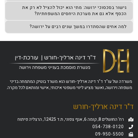
גישור בסכסוכי ירושה: מתי הוא יכול להציל לא רק את
הכסף אלא גם את מערכת היחסים המשפחתית?
למה אחים שהסתדרו במשך שנים רבים על ירושה?
משרדה של עו"ד ד"ר דינה ארליך-חורש הוא משרד בוטיק המתמחה בדיני
משפחה וירושה, ואשר מציע ליווי משפטי איכותי, אישי ומותאם לכל מקרה.
ד"ר דינה ארליך-חורש
רח' החושלים 8, קומה 6, אגף צפוני, ת.ד 12425, הרצליה פיתוח
054-738-0120
09-950-5500