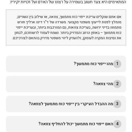
המתאימים היא צעד חשוב בשמירה על רצונו של האדם ועל זכויות יקיריו.
אם אתם שוקלים עריכת ייפוי כוח מתמשך, צוואה, או שילוב בין השניים,
מומלץ לפנות לייעוץ משפטי מקצועי. משרדה של ד"ר דינה ארליך חורש
מתמחה בדיני ירושה, בעריכת צוואות, גם המורכבות ביותר, ובעריכת ייפוי
כוח מתמשך – באופן הרחב והמדויק ביותר. נשמח לעמוד לרשותכם, לבחון
את נסיבות המקרה לעומקן, ולהעניק ליווי משפטי מדויק בהתאם לצורכיכם.
1
מהו ייפוי כוח מתמשך?
2
מהי צוואה?
3
מה ההבדל העיקרי בין ייפוי כוח מתמשך לצוואה?
4
האם ייפוי כוח מתמשך יכול להחליף צוואה?