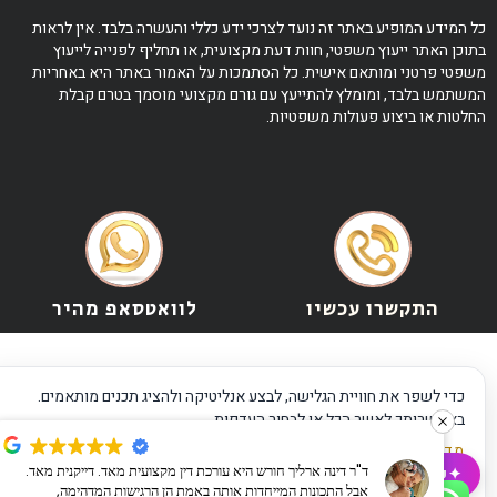
כל המידע המופיע באתר זה נועד לצרכי ידע כללי והעשרה בלבד. אין לראות
בתוכן האתר ייעוץ משפטי, חוות דעת מקצועית, או תחליף לפנייה לייעוץ
משפטי פרטני ומותאם אישית. כל הסתמכות על האמור באתר היא באחריות
המשתמש בלבד, ומומלץ להתייעץ עם גורם מקצועי מוסמך בטרם קבלת
החלטות או ביצוע פעולות משפטיות.
התקשרו עכשיו
לוואטסאפ מהיר
כדי לשפר את חוויית הגלישה, לבצע אנליטיקה ולהציג תכנים מותאמים.
באפשרותך לאשר הכל או לבחור העדפות.
מדיניות פרטיות
·
תנאי שימוש
·
הצהרת נגישות
ד"ר דינה ארליך חורש היא עורכת דין מקצועית מאד. דייקנית מאד.
✦
שאלו את ה-AI שלנו
אבל התכונות המייחדות אותה באמת הן הרגישות המדהימה,
אישור הכל
דחייה
ניהול העדפות