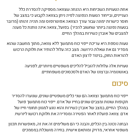
אחת הטעויות השכיחות היא ההנחה שצוואה מספיקה להסדרת כלל
העניינים, ובייחוד הטעות הנפוצה לפיה ניתן בצוואה לקבוע כי במצב של
חוסר כישרות ימונה עבור עורך הצוואה אפוטרופוס ומה תהיה זהותו (מדובר
בטעות נפוצה ביותר שחשוב להכיר). בפועל, צוואה אינה נותנת כל מענה
למצבים של אובדן כשירות במהלך החיים.
טעות נוספת היא עריכת ייפוי כוח מתמשך ללא צוואה, מתוך מחשבה שהוא
מסדיר גם את שאלת הירושה. מצב כזה עלול להותיר את חלוקת הרכוש
להוראות החוק, בניגוד לרצון האדם.
טעויות אלה עלולות להוביל להליכים משפטיים מיותרים, לפגיעה
באוטונומיה וברצונו של האדם ולסכסוכים משפחתיים.
סיכום
ייפוי כוח מתמשך וצוואה הם שני כלים משפטיים שונים, שנועדו להסדיר
תקופות שונות ומצבים שונים בחייו של אדם. ייפוי כוח מתמשך פועל
במהלך החיים, במצב של אובדן כשירות והוא נוגע למגוון תחומי חייו של
אדם. צוואה פועלת לאחר הפטירה ומסדירה את חלוקת רכושו ליורשיו.
הבחנה נכונה בין הכלים, והבנה כי הם משלימים זה את זה, מאפשרות תכנון
משפטי אחראי, מדויק ומותאם אישית. בחירה מושכלת במסמכים