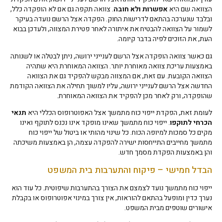
הצוואה שם היא
אפשרות ולא חובה
. צוואה תקפה גם אם לא הופקדה כלל,
ובלבד שנערכה בהתאם לדרישות החוק. הפקדה אצל הרשם נועדה בעיקר
לשמור על הצוואה להבטיח את איתורה לאחר פטירת המצווה, ולעדכן בבוא
העת, את הזוכים לפיה בדבר קיומה.
גם כאשר צוואה הופקדה אצל הרשם לענייני ירושה, ניתן לבטלה או לשנותה
באמצעות עריכת צוואה מאוחרת יותר. הצוואה המאוחרת היא שתהיה
הצוואה הקובעת. עם זאת, אם המצווה מבקש להפקיד גם את הצוואה
החדשה אצל הרשם לענייני ירושה, עליו למשוך תחילה את הצוואה הקודמת
שהופקדה, ורק לאחר מכן להפקיד את הצוואה המאוחרת.
לעומת זאת, הפקדת ייפוי כוח מתמשך אצל האפוטרופוס הכללי היא
תנאי
הכרחי לתוקפו
. ייפוי כוח מתמשך שאינו מופקד אינו נכנס לתוקף ואינו
מקים כל סמכות למיופה הכוח. כל שינוי מהותי או ביטול של ייפוי כוח
מתמשך מחייבים התייחסות ישירה להפקדה עצמה, הן באמצעות משיכתה
והן באמצעות הפקדת מסמך חדש.
הבדל חמישי – פיקוח והתערבות בית המשפט
ייפוי כוח מתמשך נועד לצמצם את הצורך בהתערבות שיפוטית. כל עוד הוא
נערך כדין ומופעל בהתאם להוראות, אין צורך במינוי אפוטרופוס או בקבלת
אישורים שוטפים מבית המשפט.