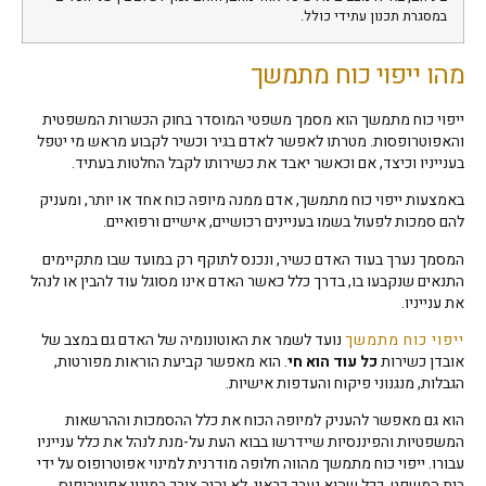
במסגרת תכנון עתידי כולל.
מהו ייפוי כוח מתמשך
ייפוי כוח מתמשך הוא מסמך משפטי המוסדר בחוק הכשרות המשפטית
והאפוטרופסות. מטרתו לאפשר לאדם בגיר וכשיר לקבוע מראש מי יטפל
בענייניו וכיצד, אם וכאשר יאבד את כשירותו לקבל החלטות בעתיד.
באמצעות ייפוי כוח מתמשך, אדם ממנה מיופה כוח אחד או יותר, ומעניק
להם סמכות לפעול בשמו בעניינים רכושיים, אישיים ורפואיים.
המסמך נערך בעוד האדם כשיר, ונכנס לתוקף רק במועד שבו מתקיימים
התנאים שנקבעו בו, בדרך כלל כאשר האדם אינו מסוגל עוד להבין או לנהל
את ענייניו.
ייפוי כוח מתמשך
נועד לשמר את האוטונומיה של האדם גם במצב של
אובדן כשירות
כל עוד הוא חי
. הוא מאפשר קביעת הוראות מפורטות,
הגבלות, מנגנוני פיקוח והעדפות אישיות.
הוא גם מאפשר להעניק למיופה הכוח את כלל ההסמכות וההרשאות
המשפטיות והפיננסיות שיידרשו בבוא העת על-מנת לנהל את כלל ענייניו
עבורו. ייפוי כוח מתמשך מהווה חלופה מודרנית למינוי אפוטרופוס על ידי
בית המשפט. ככל שהוא נערך כראוי, לא יהיה צורך במינוי אפוטרופוס