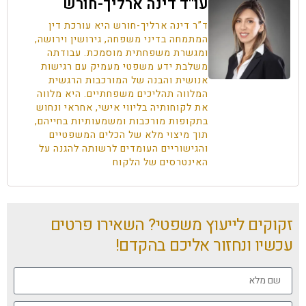
עו''ד דינה ארליך-חורש
ד”ר דינה ארליך-חורש היא עורכת דין
המתמחה בדיני משפחה, גירושין וירושה,
ומגשרת משפחתית מוסמכת. עבודתה
משלבת ידע משפטי מעמיק עם רגישות
אנושית והבנה של המורכבות הרגשית
המלווה תהליכים משפחתיים. היא מלווה
את לקוחותיה בליווי אישי, אחראי ונחוש
בתקופות מורכבות ומשמעותיות בחייהם,
תוך מיצוי מלא של הכלים המשפטיים
והגישוריים העומדים לרשותה להגנה על
האינטרסים של הלקוח
זקוקים לייעוץ משפטי? השאירו פרטים
עכשיו ונחזור אליכם בהקדם!