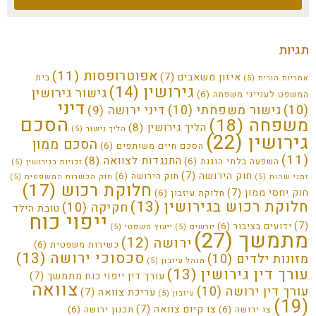
תגיות
אפוטרופסות
(11)
איזון משאבים
(7)
בית
אחריות הורית
(5)
גירושין
(14)
גישור גירושין
המשפט לענייני משפחה
(6)
דיני
(10)
גישור משפחתי
(10)
דיני ירושה
(9)
הסכם
משפחה
(18)
הליך גירושין
(8)
הליך גישור
(5)
גירושין
(22)
הסכם ממון
הסכם חיים משותפים
(6)
(11)
התנגדות לצוואה
(8)
השפעה בלתי הוגנת
(6)
זכויות בגירושין
(5)
חוק הירושה
(7)
חוק הירושה
(6)
זמני שהות
(5)
חוק הכשרות המשפטית
(5)
חלוקת רכוש
(17)
חוק יחסי ממון
(7)
חלוקת עיזבון
(6)
חלוקת רכוש בגירושין
(13)
חקיקה
(10)
טובת הילד
ייפוי כוח
(7)
ידועים בציבור
(6)
יורשים
(5)
ייעוץ משפטי
(5)
מתמשך
(27)
ירושה
(12)
כשירות משפטית
(6)
סכסוכי ירושה
(13)
מזונות ילדים
(10)
מנהל עיזבון
(5)
עורך דין גירושין
(13)
עורך דין ייפוי כוח מתמשך
(7)
צוואה
עורך דין ירושה
(10)
עריכת צוואה
(7)
עיזבון
(5)
(19)
צו קיום צוואה
(7)
צו ירושה
(6)
תכנון ירושה
(6)