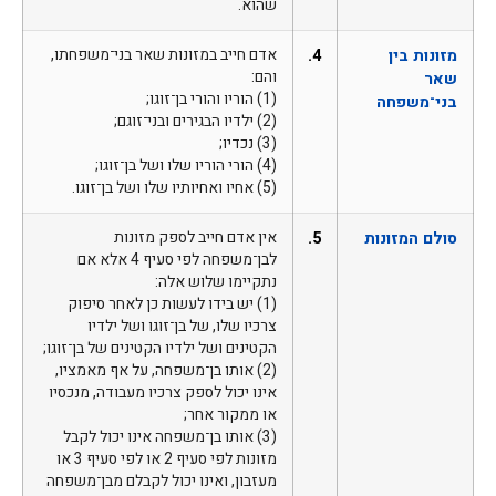
שהוא.
מזונות בין
4.
אדם חייב במזונות שאר בני־משפחתו,
והם:
שאר
(1) הוריו והורי בן־זוגו;
בני־משפחה
(2) ילדיו הבגירים ובני־זוגם;
(3) נכדיו;
(4) הורי הוריו שלו ושל בן־זוגו;
(5) אחיו ואחיותיו שלו ושל בן־זוגו.
סולם המזונות
5.
אין אדם חייב לספק מזונות
לבן־משפחה לפי סעיף 4 אלא אם
נתקיימו שלוש אלה:
(1) יש בידו לעשות כן לאחר סיפוק
צרכיו שלו, של בן־זוגו ושל ילדיו
הקטינים ושל ילדיו הקטינים של בן־זוגו;
(2) אותו בן־משפחה, על אף מאמציו,
אינו יכול לספק צרכיו מעבודה, מנכסיו
או ממקור אחר;
(3) אותו בן־משפחה אינו יכול לקבל
מזונות לפי סעיף 2 או לפי סעיף 3 או
מעזבון, ואינו יכול לקבלם מבן־משפחה