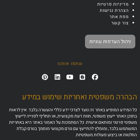
מדיניות פרטיות
הצהרת נגישות
מפת אתר
צור קשר
ניהול העדפות עוגיות
שתפו אותנו
הבהרה משפטית ואחריות שימוש במידע
כל המידע המופיע באתר זה נועד לצרכי ידע כללי והעשרה בלבד. אין לראות
בתוכן האתר ייעוץ משפטי, חוות דעת מקצועית, או תחליף לפנייה לייעוץ
משפטי פרטני ומותאם אישית. כל הסתמכות על האמור באתר היא באחריות
המשתמש בלבד, ומומלץ להתייעץ עם גורם מקצועי מוסמך בטרם קבלת
החלטות או ביצוע פעולות משפטיות.