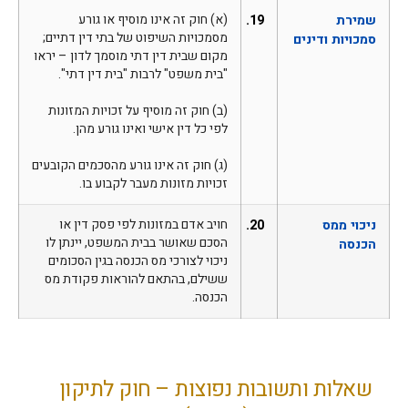
שמירת
19.
(א) חוק זה אינו מוסיף או גורע
מסמכויות השיפוט של בתי דין דתיים;
סמכויות ודינים
מקום שבית דין דתי מוסמך לדון – יראו
"בית משפט" לרבות "בית דין דתי".
(ב) חוק זה מוסיף על זכויות המזונות
לפי כל דין אישי ואינו גורע מהן.
(ג) חוק זה אינו גורע מהסכמים הקובעים
זכויות מזונות מעבר לקבוע בו.
ניכוי ממס
20.
חויב אדם במזונות לפי פסק דין או
הסכם שאושר בבית המשפט, יינתן לו
הכנסה
ניכוי לצורכי מס הכנסה בגין הסכומים
ששילם, בהתאם להוראות פקודת מס
הכנסה.
שאלות ותשובות נפוצות – חוק לתיקון