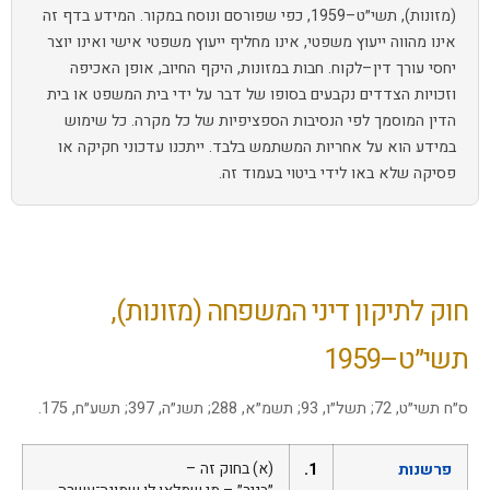
(מזונות), תשי״ט–1959, כפי שפורסם ונוסח במקור. המידע בדף זה
אינו מהווה ייעוץ משפטי, אינו מחליף ייעוץ משפטי אישי ואינו יוצר
יחסי עורך דין–לקוח. חבות במזונות, היקף החיוב, אופן האכיפה
וזכויות הצדדים נקבעים בסופו של דבר על ידי בית המשפט או בית
הדין המוסמך לפי הנסיבות הספציפיות של כל מקרה. כל שימוש
במידע הוא על אחריות המשתמש בלבד. ייתכנו עדכוני חקיקה או
פסיקה שלא באו לידי ביטוי בעמוד זה.
חוק לתיקון דיני המשפחה (מזונות),
תשי״ט–1959
ס״ח תשי״ט, 72; תשל״ו, 93; תשמ״א, 288; תשנ״ה, 397; תשע״ח, 175.
פרשנות
1.
(א) בחוק זה –