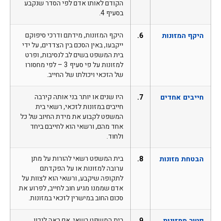
הקודם לאותו אדם לפי הסדר שנקבע
בסעיף 4.
היקף המזונות
6.
היקף המזונות, מידתם ודרכי סיפוקם
ייקבעו, באין הסכם בין הצדדים, על ידי
בית המשפט בשים לב לנסיבות, ופרט
למזונות על פי סעיף 3 – לפי מחסורו
של הזכאי ויכולתו של החייב.
חייבים אחדים
7.
היו שנים או יותר בני אותה קירבה
חייבים במזונות לזכאי, רשאי בית
המשפט לקבוע את מידת החיוב של כל
אחד מהם, ורשאי הוא לחייבם ביחד
ולחוד.
הבטחת מזונות
8.
בית המשפט רשאי להורות על מתן
ערובה למזונות או על הפקדתם
לתקופה שיקבע, ורשאי הוא לצוות על
אדם שממנו מגיע חוב לחייב, לפרוע את
סכום החוב במישרין לזכאי במזונות.
פטור ממזונות
9.
בית המשפט רשאי, אם ראה לנכון