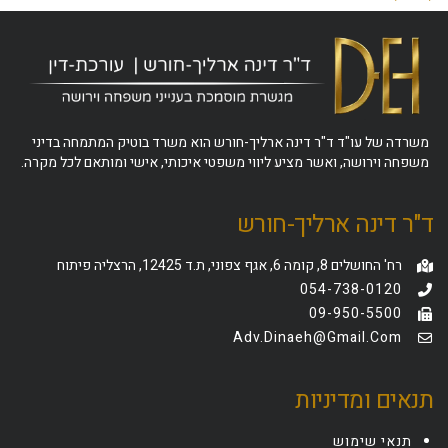
משרדה של עו"ד ד"ר דינה ארליך-חורש הוא משרד בוטיק המתמחה בדיני
משפחה וירושה, ואשר מציע ליווי משפטי איכותי, אישי ומותאם לכל מקרה.
ד"ר דינה ארליך-חורש
רח' החושלים 8, קומה 6, אגף צפוני, ת.ד 12425, הרצליה פיתוח
054-738-0120
09-950-5500
Adv.dinaeh@gmail.com
תנאים ומדיניות
תנאי שימוש