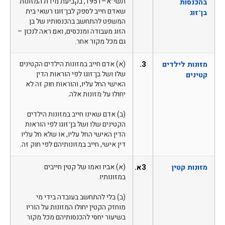
תשי״א–1951, בקביעת מידת המזונות
בהכנסות
שאדם חייב לספק לבן־זוגו רשאי בית
בן־זוג
המשפט להתחשב בהכנסותיו של בן
הזוג מעבודה ומנכסים, ואם ראה לנכון –
גם מכל מקור אחר.
מזונות לילדים
3.
(א) אדם חייב במזונות הילדים הקטינים
שלו ושל בן־זוגו לפי הוראות הדין
קטינים
האישי החל עליו, והוראות חוק זה לא
יחולו על מזונות אלה.
(ב) אדם שאינו חייב במזונות הילדים
הקטינים שלו ושל בן־זוגו לפי הוראות
הדין האישי החל עליו, או שלא חל עליו
דין אישי, חייב במזונותיהם לפי חוק זה.
מזונות קטין
3א.
(א) אביו ואמו של קטין חייבים
במזונותיו.
(ב) בלי להתחשב בעובדה בידי מי
מוחזק הקטין יחולו המזונות על הוריו
בשיעור יחסי להכנסותיהם מכל מקור