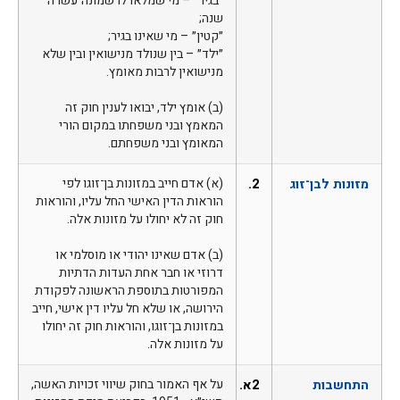
״בגיר״ – מי שמלאו לו שמונה־עשרה
שנה;
״קטין״ – מי שאינו בגיר;
״ילד״ – בין שנולד מנישואין ובין שלא
מנישואין לרבות מאומץ.
(ב) אומץ ילד, יבואו לענין חוק זה
המאמץ ובני משפחתו במקום הורי
המאומץ ובני משפחתם.
מזונות לבן־זוג
2.
(א) אדם חייב במזונות בן־זוגו לפי
הוראות הדין האישי החל עליו, והוראות
חוק זה לא יחולו על מזונות אלה.
(ב) אדם שאינו יהודי או מוסלמי או
דרוזי או חבר אחת העדות הדתיות
המפורטות בתוספת הראשונה לפקודת
הירושה, או שלא חל עליו דין אישי, חייב
במזונות בן־זוגו, והוראות חוק זה יחולו
על מזונות אלה.
התחשבות
2א.
על אף האמור בחוק שיווי זכויות האשה,