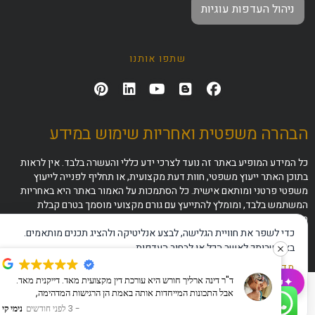
ניהול העדפות עוגיות
שתפו אותנו
הבהרה משפטית ואחריות שימוש במידע
כל המידע המופיע באתר זה נועד לצרכי ידע כללי והעשרה בלבד. אין לראות
בתוכן האתר ייעוץ משפטי, חוות דעת מקצועית, או תחליף לפנייה לייעוץ
משפטי פרטני ומותאם אישית. כל הסתמכות על האמור באתר היא באחריות
המשתמש בלבד, ומומלץ להתייעץ עם גורם מקצועי מוסמך בטרם קבלת
החלטות או ביצוע פעולות משפטיות.
כדי לשפר את חוויית הגלישה, לבצע אנליטיקה ולהציג תכנים מותאמים.
באפשרותך לאשר הכל או לבחור העדפות.
מדיניות פרטיות
·
תנאי שימוש
·
הצהרת נגישות
ד"ר דינה ארליך חורש היא עורכת דין מקצועית מאד. דייקנית מאד.
✦
שאלו את ה-AI שלנו
אבל התכונות המייחדות אותה באמת הן הרגישות המדהימה,
אישור הכל
דחייה
ניהול העדפות
האכפתיות והעדינות שבה היא מתקשרת עם אדם מבוגר שבישורת
3 לפני חודשים
נימי קי