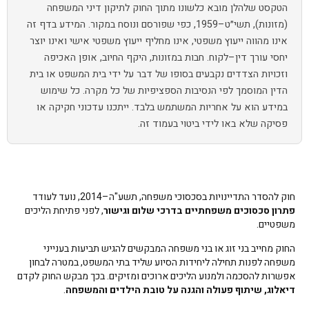
הטקסט שלהלן מובא כלשונו מתוך החוק לתיקון דיני המשפחה
(מזונות), תשי״ט–1959, כפי שפורסם ונוסח במקור. המידע בדף זה
אינו מהווה ייעוץ משפטי, אינו מחליף ייעוץ משפטי אישי ואינו יוצר
יחסי עורך דין–לקוח. חבות במזונות, היקף החיוב, אופן האכיפה
וזכויות הצדדים נקבעים בסופו של דבר על ידי בית המשפט או בית
הדין המוסמך לפי הנסיבות הספציפיות של כל מקרה. כל שימוש
במידע הוא על אחריות המשתמש בלבד. ייתכנו עדכוני חקיקה או
פסיקה שלא באו לידי ביטוי בעמוד זה.
חוק להסדר התדיינויות בסכסוכי משפחה, תשע"ה–2014, נועד לעודד
פתרון סכסוכים משפחתיים בדרכי שלום וגישור
, לפני פתיחת הליכים
משפטיים.
החוק מחייב בני זוג או בני משפחה המבקשים להגיש תביעות בענייני
משפחה לפנות תחילה ליחידות הסיוע שליד בתי המשפט, במטרה לבחון
אפשרות להסכמה ולמנוע הליכים ארוכים ומזיקים. בכך מבקש החוק לקדם
דיאלוג, שיתוף פעולה והגנה על טובת הילדים והמשפחה
.