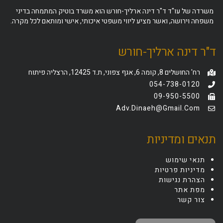
משרדה של עו"ד ד"ר דינה ארליך-חורש הוא משרד בוטיק המתמחה בדיני
משפחה וירושה, ואשר מציע ליווי משפטי איכותי, אישי ומותאם לכל מקרה.
ד"ר דינה ארליך-חורש
רח' החושלים 8, קומה 6, אגף צפוני, ת.ד 12425, הרצליה פיתוח
054-738-0120
09-950-5500
Adv.dinaeh@gmail.com
תנאים ומדיניות
תנאי שימוש
מדיניות פרטיות
הצהרת נגישות
מפת אתר
צור קשר