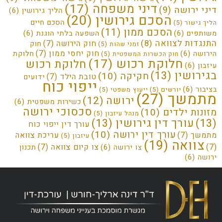
דיני משפחה
(17)
דיני ירושה
(9)
הליך גירושין
(6)
הסכם גירושין
(20)
הסכם חיים
הליך גישור
(5)
הסכם ממון
(11)
משותפים
(6)
השפעה בלתי הוגנת
(6)
התנגדות לצוואה
(8)
חוק הירושה
(7)
חוק
זמני שהות
(5)
חוק יחסי ממון
(7)
הירושה
(6)
חלוקת
חוק הכשרות המשפטית
(5)
חלוקת רכוש
(17)
חלוקת רכוש
עיזבון
(6)
בגירושין
(13)
חקיקה
(10)
טובת הילד
(7)
ידועים
ייפוי כוח
בציבור
(6)
יורשים
(5)
ייעוץ משפטי
(5)
מתמשך
(27)
ירושה
(12)
כשירות משפטית
(6)
סכסוכי ירושה
מזונות ילדים
(10)
מנהל עיזבון
(5)
(13)
עורך דין גירושין
(13)
עורך דין ייפוי כוח
עורך דין ירושה
(10)
מתמשך
(7)
עריכת צוואה
עיזבון
(5)
צוואה
(19)
(7)
צו קיום צוואה
(7)
צו ירושה
(6)
תכנון
ירושה
(6)