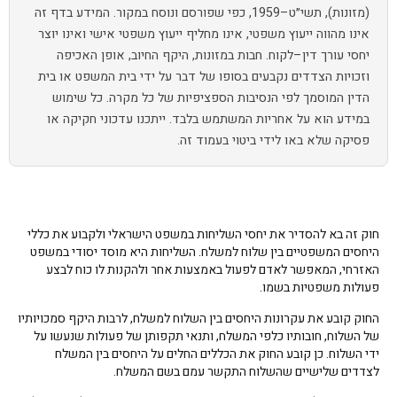
(מזונות), תשי״ט–1959, כפי שפורסם ונוסח במקור. המידע בדף זה
אינו מהווה ייעוץ משפטי, אינו מחליף ייעוץ משפטי אישי ואינו יוצר
יחסי עורך דין–לקוח. חבות במזונות, היקף החיוב, אופן האכיפה
וזכויות הצדדים נקבעים בסופו של דבר על ידי בית המשפט או בית
הדין המוסמך לפי הנסיבות הספציפיות של כל מקרה. כל שימוש
במידע הוא על אחריות המשתמש בלבד. ייתכנו עדכוני חקיקה או
פסיקה שלא באו לידי ביטוי בעמוד זה.
חוק זה בא להסדיר את יחסי השליחות במשפט הישראלי ולקבוע את כללי
היחסים המשפטיים בין שלוח למשלח. השליחות היא מוסד יסודי במשפט
האזרחי, המאפשר לאדם לפעול באמצעות אחר ולהקנות לו כוח לבצע
פעולות משפטיות בשמו.
החוק קובע את עקרונות היחסים בין השלוח למשלח, לרבות היקף סמכויותיו
של השלוח, חובותיו כלפי המשלח, ותנאי תקפותן של פעולות שנעשו על
ידי השלוח. כן קובע החוק את הכללים החלים על היחסים בין המשלח
לצדדים שלישיים שהשלוח התקשר עמם בשם המשלח.