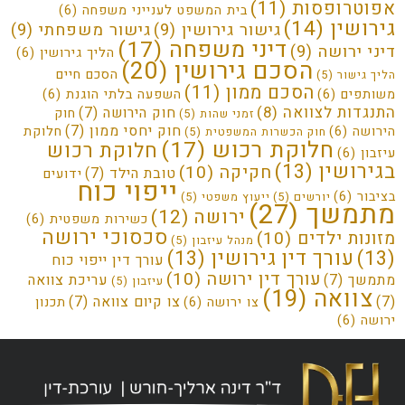
אפוטרופסות
(11)
בית המשפט לענייני משפחה
(6)
גירושין
(14)
גישור גירושין
(9)
גישור משפחתי
(9)
דיני משפחה
(17)
דיני ירושה
(9)
הליך גירושין
(6)
הסכם גירושין
(20)
הסכם חיים
הליך גישור
(5)
הסכם ממון
(11)
משותפים
(6)
השפעה בלתי הוגנת
(6)
התנגדות לצוואה
(8)
חוק הירושה
(7)
חוק
זמני שהות
(5)
חוק יחסי ממון
(7)
הירושה
(6)
חלוקת
חוק הכשרות המשפטית
(5)
חלוקת רכוש
(17)
חלוקת רכוש
עיזבון
(6)
בגירושין
(13)
חקיקה
(10)
טובת הילד
(7)
ידועים
ייפוי כוח
בציבור
(6)
יורשים
(5)
ייעוץ משפטי
(5)
מתמשך
(27)
ירושה
(12)
כשירות משפטית
(6)
סכסוכי ירושה
מזונות ילדים
(10)
מנהל עיזבון
(5)
(13)
עורך דין גירושין
(13)
עורך דין ייפוי כוח
עורך דין ירושה
(10)
מתמשך
(7)
עריכת צוואה
עיזבון
(5)
צוואה
(19)
(7)
צו קיום צוואה
(7)
צו ירושה
(6)
תכנון
ירושה
(6)