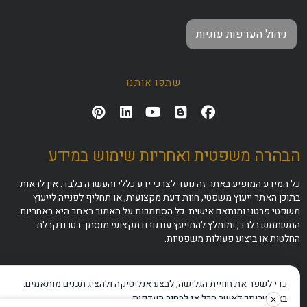
ניהול העדפות עוגיות
שתפו אותנו
הבהרה משפטית ואחריות שימוש במידע
כל המידע המופיע באתר זה נועד לצרכי ידע כללי והעשרה בלבד. אין לראות
בתוכן האתר ייעוץ משפטי, חוות דעת מקצועית, או תחליף לפנייה לייעוץ
משפטי פרטני ומותאם אישית. כל הסתמכות על האמור באתר היא באחריות
המשתמש בלבד, ומומלץ להתייעץ עם גורם מקצועי מוסמך בטרם קבלת
החלטות או ביצוע פעולות משפטיות.
כדי לשפר את חוויית הגלישה, לבצע אנליטיקה ולהציג תכנים מותאמים.
באפשרותך לאשר הכל או לבחור העדפות.