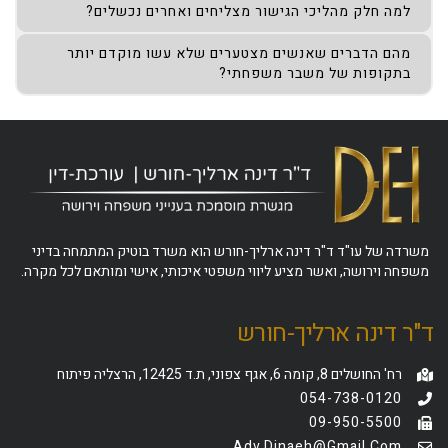
למה חלק מהליכי הגישור מצליחים ואחרים נכשלים?
מהם הדברים שאנשים מצטערים שלא עשו מוקדם יותר
בתקופות של משבר משפחתי?
משרדה של עו"ד ד"ר דינה ארליך-חורש הוא משרד בוטיק המתמחה בדיני
משפחה וירושה, ואשר מציע ליווי משפטי איכותי, אישי ומותאם לכל מקרה.
ד"ר דינה ארליך-חורש
רח' החושלים 8, קומה 6, אגף צפוני, ת.ד 12425, הרצליה פיתוח
054-738-0120
09-950-5500
Adv.dinaeh@gmail.com