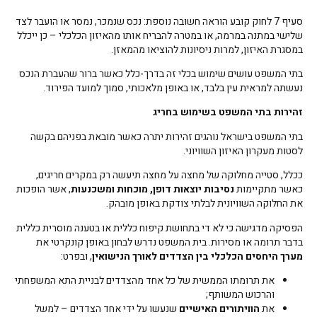
סעיף 7 לחוק קובע הוראה חשובה נוספת: נכס שנמכר, נמסר או הועבר לצד
שלישי במתנה במרמה, או במטרה להבריח אותו מהאיזון הכלכלי – כן ייכלל
במסגרת האיזון, למרות ניסיונות להוציאו מהמאזן.
בתי המשפט עושים שימוש בכלי זה בדרך-כלל כאשר ברור שהעברת הנכס
נעשתה למראית עין בלבד, או באופן מלאכותי, סמוך למועד הפירוד.
זהירות בתי המשפט בשימוש בחריג
בתי המשפט בישראל נוהגים זהירות יתרה כאשר מובאת בפניהם בקשה
לסטות מעקרון האיזון השוויוני.
ככלל, סטייה מחלוקה של מחצה על מחצה תיעשה רק במקרים חריגים,
כאשר מתקיימות
נסיבות יוצאות דופן, מוכחות ומשכנעות
, אשר הופכות
את החלוקה השוויונית לבלתי צודקת באופן מובהק.
הפסיקה מדגישה כי לא די בתחושת קיפוח כללית או בטענה מוסרית כללית
בדבר תרומה או מסירות. בית המשפט נדרש לבחון באופן קונקרטי את
מערך היחסים הכלכלי בין הצדדים לאורך הנישואין
, ובפרט:
את תרומתו הממשית של כל אחד מהצדדים לבניית התא המשפחתי
והרכוש המשותף;
את
הוויתורים האישיים
שנעשו על ידי אחד הצדדים – למשל