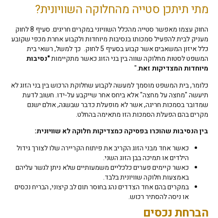
מתי תיתכן סטייה מהחלוקה השוויונית?
החוק עצמו מאפשר סטייה מהכלל השוויוני במקרים חריגים. סעיף 8 לחוק
מעניק לבית להפעיל סמכותו בנסיבות מיוחדות ולקבוע אחרת מכפי שקובע
כלל איזון המשאבים אשר קבוע בסעיף 5 לחוק. כך למשל, רשאי בית
המשפט לסטות מחלוקה שווה בין בני הזוג כאשר מתקיימות
"
נסיבות
מיוחדות המצדיקות זאת
."
כלומר, בית המשפט מוסמך למעשה לקבוע שחלוקת הרכוש בין בני הזוג לא
תיעשה "מחצה על מחצה" אלא ביחס אחר שייקבע על-ידו. חשוב לדעת
שמדובר בסמכות חריגה, אשר לא מופעלת כדבר שבשגה, אולם ישנם
מקרים בהם הפעלת הסמכות הזו מתאימה בהחלט.
בין הנסיבות שהוכרו בפסיקה כמצדיקות חלוקה לא שוויונית:
כאשר אחד מבני הזוג הקריב את פיתוח הקריירה שלו לצורך גידול
הילדים או תמיכה בבן הזוג השני.
כאשר קיימים פערים כלכליים משמעותיים שלא ניתן לגשר עליהם
באמצעות חלוקה שוויונית בלבד.
במקרים בהם אחד הצדדים נהג בחוסר תום לב קיצוני, הבריח נכסים
או ניסה להסתיר רכוש.
הברחת נכסים