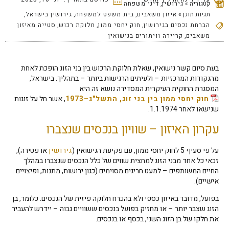
קטגוריה »
גירושין
,
דיני משפחה
תגיות תוכן »
איזון משאבים
,
בית משפט למשפחה
,
גירושין בישראל
,
הברחת נכסים בגירושין
,
חוק יחסי ממון
,
חלוקת רכוש
,
סטייה מאיזון
משאבים
,
קריירה וויתורים בנישואין
בעת סיום קשר נישואין, שאלת חלוקת הרכוש בין בני הזוג הופכת לאחת
מהנקודות המרכזיות – ולעיתים הרגישות ביותר – בתהליך. בישראל,
המסגרת החוקית העיקרית המסדירה נושא זה היא
חוק יחסי ממון בין בני זוג, התשל"ג–1973
, אשר חל על זוגות
שנישאו לאחר 1.1.1974.
עקרון האיזון – שוויון בנכסים שנצברו
על פי סעיף 5 לחוק יחסי ממון, עם פקיעת הנישואין (
גירושין
או פטירה),
זכאי כל אחד מבני הזוג למחצית שווים של כלל הנכסים שנצברו במהלך
החיים המשותפים – למעט חריגים מסוימים (כגון ירושות, מתנות, ופיצויים
אישיים).
בפועל, מדובר באיזון כספי ולא בהכרח חלוקה פיזית של הנכסים. כלומר, בן
הזוג שצבר יותר – או מחזיק בפועל בנכסים ששוויים גבוה – יידרש להעביר
את חלקו של בן הזוג השני, בכסף או בנכסים.