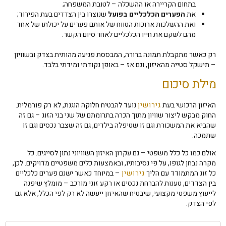
בתחום הקריירה או ההשכלה – לטובת המשפחה;
את
הפערים הכלכליים בפועל
שנוצרו בין הצדדים בעת הפירוד;
ואת ההשלכות ארוכות הטווח של אותם פערים על יכולתו של אחד
מהם לשקם את חייו הכלכליים לאחר סיום הקשר.
רק כאשר מתקבלת תמונה ברורה, המבססת פגיעה מהותית בצדק ובשוויון
– תישקל סטייה מהאיזון, וגם אז – באופן נקודתי ומידתי בלבד.
מילת סיכום
האיזון הרכושי בעת
גירושין
נועד להבטיח חלוקה הוגנת, לא רק פורמלית.
החוק מבקש ליצור שוויון מתוך הכרה בתרומתם של שני בני הזוג – גם זה
שהביא את המשכורת וגם זו שטיפלה בילדים, גם זה שצבר נכסים וגם זו
שתמכה.
אולם כמו כל כלל משפטי – גם עקרון האיזון השוויוני נתון לסייגים. כל
מקרה נבחן לגופו, על פי נסיבותיו, ובאמצעות כלים משפטיים מדויקים. לכן,
כל זוג המתמודד עם הליך
גירושין
– במיוחד כאשר ישנם פערים כלכליים
בין הצדדים, טענות להברחת נכסים או רקע זוגי מורכב – מומלץ שיפנה
לייעוץ משפטי מקצועי, שיבטיח שהאיזון ייעשה לא רק לפי הכלל, אלא גם
לפי הצדק.