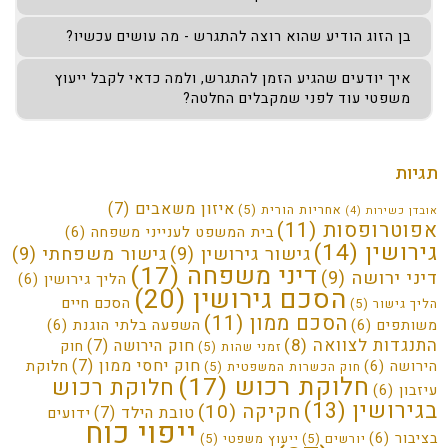
בן הזוג הודיע שהוא רוצה להתגרש - מה עושים עכשיו?
איך יודעים שהגיע הזמן להתגרש, ולמה כדאי לקבל ייעוץ
משפטי עוד לפני שמקבלים החלטה?
תגיות
איזון משאבים
(7)
אחריות הורית
(5)
אובדן כשירות
(4)
אפוטרופסות
(11)
בית המשפט לענייני משפחה
(6)
גירושין
(14)
גישור גירושין
(9)
גישור משפחתי
(9)
דיני משפחה
(17)
דיני ירושה
(9)
הליך גירושין
(6)
הסכם גירושין
(20)
הסכם חיים
הליך גישור
(5)
הסכם ממון
(11)
משותפים
(6)
השפעה בלתי הוגנת
(6)
התנגדות לצוואה
(8)
חוק הירושה
(7)
חוק
זמני שהות
(5)
חוק יחסי ממון
(7)
הירושה
(6)
חלוקת
חוק הכשרות המשפטית
(5)
חלוקת רכוש
(17)
חלוקת רכוש
עיזבון
(6)
בגירושין
(13)
חקיקה
(10)
טובת הילד
(7)
ידועים
ייפוי כוח
בציבור
(6)
יורשים
(5)
ייעוץ משפטי
(5)