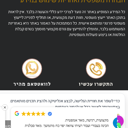
הבהרה משפטית ואחריות שימוש במידע
כל המידע המופיע באתר זה נועד לצרכי ידע כללי והעשרה בלבד. אין לראות
בתוכן האתר ייעוץ משפטי, חוות דעת מקצועית, או תחליף לפנייה לייעוץ
משפטי פרטני ומותאם אישית. כל הסתמכות על האמור באתר היא באחריות
המשתמש בלבד, ומומלץ להתייעץ עם גורם מקצועי מוסמך בטרם קבלת
החלטות או ביצוע פעולות משפטיות.
התקשרו עכשיו
לוואטסאפ מהיר
כדי לשפר את חוויית הגלישה, לבצע אנליטיקה ולהציג תכנים מותאמים.
באפשרותך לאשר הכל או לבחור העדפות.
מדיניות פרטיות
·
תנאי שימוש
·
הצהרת נגישות
ד"ר דינה ארליך עו"ד מקצועית אדיבה ושואפת
✦
שאלו את ה-AI שלנו
למצויינות.
אישור הכל
דחייה
ניהול העדפות