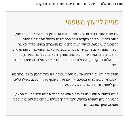
שבו ההתנהלות בפועל מתרחקת יותר ויותר ממה שנקבע.
פנייה לייעוץ משפטי
אם אתם מתמודדים עם מצב שבו הסכם הגירושין מופר על ידי הצד השני,
חשוב להבין שמדובר בנקודה שבה ההתנהלות בפועל מתחילה לסטות
מהמסגרת שנקבעה. כאשר תשלומים אינם מועברים באופן סדיר, כאשר
הסדרי שהות אינם מתקיימים כפי שנקבע, או כאשר התחייבויות אחרות אינן
מבוצעות, ברוב המקרים זה לא מצב שחולף מעצמו. ככל שממתינים, כך
ההתנהלות מתקבעת, והיכולת להחזיר את הדברים למסלול נעשית מורכבת
יותר.
בשלב כזה, לא נכון להישאר עם סימני שאלה. יש צורך להבין באופן ברור מה
האפשרויות שעומדות בפניכם – האם ניתן לאכוף את ההסכם, באילו כלים
ניתן לפעול, ומה המשמעות של כל צעד.
פנייה לייעוץ משפטי בשלב הזה מאפשרת לקבל תמונה מדויקת של המצב,
להבין מה ניתן לעשות בפועל, ולבחור דרך פעולה שמותאמת לנסיבות, לפני
שהמצב הופך מורכב יותר.