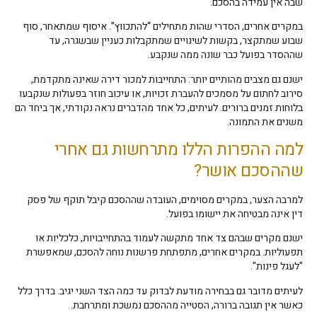
שבה אין עמידה בהסכם.
במקרים אחרים, הסדרי שהות מתחילים “להתכווץ”. איסוף שמתאחר, סוף
שבוע שמתקצר, בקשות לשינויים שמתקבלות כעניין שבשגרה, עד
שההסדר בפועל כבר שונה ממה שנקבע.
ישנם גם מצבים מהותיים יותר: התחייבות למכור דירה שאינה מתקדמת,
סירוב לחתום על מסמכים להעברת זכויות, או עיכוב חוזר בפעולות שנקבעו
בלוחות זמנים ברורים. לעיתים, כל אחד מהדברים נראה נקודתי, אך ביחד הם
משנים את התמונה.
למה ההפרות הללו מתרחשות גם אחרי
שההסכם אושר?
למרבה הצער, במקרים מסוימים, העובדה שההסכם קיבל תוקף של פסק
דין אינה מבטיחה את יישומו בפועל.
ישנם מקרים שבהם צד אחד מתקשה לעמוד בהתחייבויות, כלכליות או
תפעוליות. במקרים אחרים, מתפתחת פרשנות נוחה להסכם, שמאפשרת
"לעגל פינות".
לעיתים מדובר גם בבחירה מודעת לבדוק עד כמה הצד השני יגיב. בדרך כלל
כאשר אין תגובה ברורה, הסטייה מההסכם נמשכת ומתרחבת.