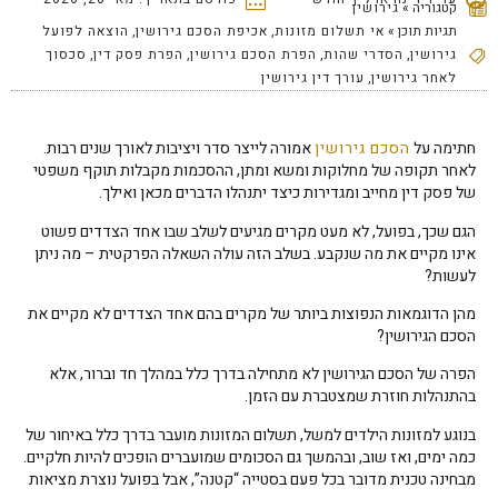
קטגוריה »
גירושין
תגיות תוכן »
אי תשלום מזונות
,
אכיפת הסכם גירושין
,
הוצאה לפועל
גירושין
,
הסדרי שהות
,
הפרת הסכם גירושין
,
הפרת פסק דין
,
סכסוך
לאחר גירושין
,
עורך דין גירושין
חתימה על
הסכם גירושין
אמורה לייצר סדר ויציבות לאורך שנים רבות.
לאחר תקופה של מחלוקות ומשא ומתן, ההסכמות מקבלות תוקף משפטי
של פסק דין מחייב ומגדירות כיצד יתנהלו הדברים מכאן ואילך.
הגם שכך, בפועל, לא מעט מקרים מגיעים לשלב שבו אחד הצדדים פשוט
אינו מקיים את מה שנקבע. בשלב הזה עולה השאלה הפרקטית – מה ניתן
לעשות?
מהן הדוגמאות הנפוצות ביותר של מקרים בהם אחד הצדדים לא מקיים את
הסכם הגירושין?
הפרה של הסכם הגירושין לא מתחילה בדרך כלל במהלך חד וברור, אלא
בהתנהלות חוזרת שמצטברת עם הזמן.
בנוגע למזונות הילדים למשל, תשלום המזונות מועבר בדרך כלל באיחור של
כמה ימים, ואז שוב, ובהמשך גם הסכומים שמועברים הופכים להיות חלקיים.
מבחינה טכנית מדובר בכל פעם בסטייה “קטנה”, אבל בפועל נוצרת מציאות