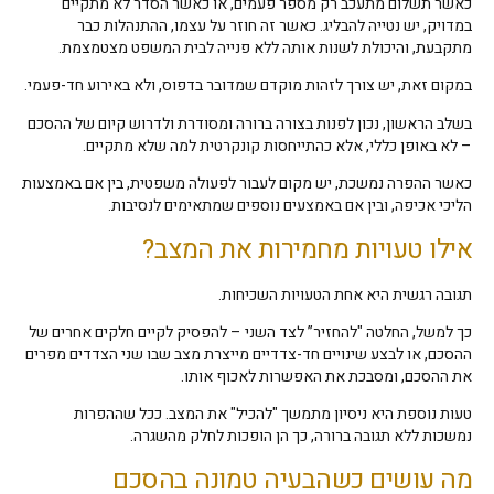
כאשר תשלום מתעכב רק מספר פעמים, או כאשר הסדר לא מתקיים
במדויק, יש נטייה להבליג. כאשר זה חוזר על עצמו, ההתנהלות כבר
מתקבעת, והיכולת לשנות אותה ללא פנייה לבית המשפט מצטמצמת.
במקום זאת, יש צורך לזהות מוקדם שמדובר בדפוס, ולא באירוע חד-פעמי.
בשלב הראשון, נכון לפנות בצורה ברורה ומסודרת ולדרוש קיום של ההסכם
– לא באופן כללי, אלא כהתייחסות קונקרטית למה שלא מתקיים.
כאשר ההפרה נמשכת, יש מקום לעבור לפעולה משפטית, בין אם באמצעות
הליכי אכיפה, ובין אם באמצעים נוספים שמתאימים לנסיבות.
אילו טעויות מחמירות את המצב?
תגובה רגשית היא אחת הטעויות השכיחות.
כך למשל, החלטה "להחזיר” לצד השני – להפסיק לקיים חלקים אחרים של
ההסכם, או לבצע שינויים חד-צדדיים מייצרת מצב שבו שני הצדדים מפרים
את ההסכם, ומסבכת את האפשרות לאכוף אותו.
טעות נוספת היא ניסיון מתמשך "להכיל" את המצב. ככל שההפרות
נמשכות ללא תגובה ברורה, כך הן הופכות לחלק מהשגרה.
מה עושים כשהבעיה טמונה בהסכם