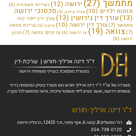
מתמשך
(27)
ירושה
(12)
כשירות משפטית
(6)
סכסוכי ירושה
מזונות ילדים
(10)
מנהל עיזבון
(5)
(13)
עורך דין גירושין
(13)
עורך דין ייפוי כוח
עורך דין ירושה
(10)
מתמשך
(7)
עריכת צוואה
עיזבון
(5)
צוואה
(19)
(7)
צו קיום צוואה
(7)
צו ירושה
(6)
תכנון
ירושה
(6)
משרדה של עו"ד ד"ר דינה ארליך-חורש הוא משרד בוטיק המתמחה בדיני
משפחה וירושה, ואשר מציע ליווי משפטי איכותי, אישי ומותאם לכל מקרה.
ד"ר דינה ארליך-חורש
רח' החושלים 8, קומה 6, אגף צפוני, ת.ד 12425, הרצליה פיתוח
054-738-0120