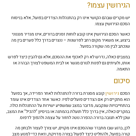
הגירושין עצמו?
יש מקרים שבהם הקושי אינו רק בהתנהלות הצדדים בפועל, אלא בניסוח
הסכם הגירושין עצמו.
כאשר הסכם הגירושין אינו קובע לוחות זמנים ברורים, אינו מגדיר מנגנוני
ביצוע, או משאיר מקום רחב לפרשנות – נוצרים בדרך כלל פערים בין מה
שנכתב לבין מה שקורה בפועל.
במצבים כאלה, נדרש לא רק לאכוף את ההסכם, אלא גם להבין כיצד לפרש
אותו, ולעיתים גם לפנות לגורם מגשר או לבית המשפט לצורך הבהרה או
התאמה.
סיכום
הסכם
גירושין
קובע מסגרת ברורה להתנהלות לאחר הפרידה, אך בפועל
הוא מתקיים רק אם הצדדים פועלים לפיו. כאשר אחד הצדדים אינו עומד
בהתחייבויות שנקבעו, מדובר במצב שמשפיע ישירות על ההתנהלות כולה.
במקרים כאלה, אין בדרך כלל תועלת בהמתנה או בניסיון "להכיל" את המצב,
שכן ללא תגובה ברורה ההפרה נוטה לחזור על עצמה ולהפוך לדפוס.
לכן, ברגע שבו מתברר שההסכם אינו מקוים, יש צורך לעצור ולבחון מה
קורה בפועל, ולהחליט כיצד לפעול בצורה מדויקת, וזאת כדי למנוע מצב