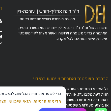
ד"
משרדה של עו"ד ד"ר דינה ארליך-חורש הוא משרד בוטיק
המתמחה בדיני משפחה וירושה, ואשר מציע ליווי משפטי
איכותי, אישי ומותאם לכל מקרה.
הבהרה משפטית ואחריות שימוש במידע
כל המידע המופיע באתר זה נועד לצרכי ידע כללי והעשרה בלבד. אין ל
כדי לשפר את חוויית הגלישה, לבצע אנ
חוות דעת מקצועית, או תחליף לפנייה לייעוץ משפטי פרטני ומותאם 
באתר היא באחריות המשתמש בלבד, ומומלץ להתייעץ עם גורם מקצו
מדיניות פרטיות
·
תנאי שימוש
·
הצהר
או ביצוע פעולות משפטיות.
מקצועית, רגישה, מאד אמפטית.