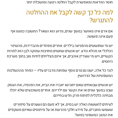
חוסר הוודאות ומאפשרת לקבל החלטה רגועה ומושכלת יותר.
למה כל כך קשה לקבל את ההחלטה
להתגרש?
אם אדם אינו מאושר במשך שנים, מדוע הוא נשאר? התשובה כמעט אף
פעם אינה פשוטה.
יש מי שחוששים מהפגיעה בילדים. אחרים מפחדים מהבדידות, מהשינוי
הכלכלי או מהלא נודע. יש אנשים שחשים מחויבות עמוקה לבן הזוג למרות
הקשיים, ויש מי שעדיין אוהבים, אך אינם מצליחים לחיות טוב בתוך מערכת
היחסים.
לצד כל אלה, ישנו גם גורם נוסף שפחות מדברים עליו – הפחד מההשלכות
המשפטיות של הגירושין.
יש אנשים שבטוחים שאם יתגרשו יאבדו את הבית, את הפנסיה, את העסק
שבנו במשך שנים או את הקשר עם ילדיהם. אחרים משוכנעים שלא יוכלו
מבחינה כלכלית לפתוח פרק חדש בחייהם.
לעיתים לחששות האלה יש בסיס, אך לא פעם הם נשענים על סיפורים
ששמעו מחברים, על מידע חלקי מהרשת או על מיתוסים שאינם משקפים
את המצב המשפטי בפועל.