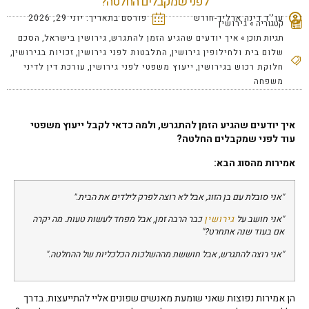
לפני שמקבלים החלטה?
עו''ד דינה ארליך-חורש
פורסם בתאריך:
יוני 29, 2026
קטגוריה »
גירושין
תגיות תוכן »
איך יודעים שהגיע הזמן להתגרש
,
גירושין בישראל
,
הסכם
שלום בית ולחילופין גירושין
,
התלבטות לפני גירושין
,
זכויות בגירושין
,
חלוקת רכוש בגירושין
,
ייעוץ משפטי לפני גירושין
,
עורכת דין לדיני
משפחה
איך יודעים שהגיע הזמן להתגרש, ולמה כדאי לקבל ייעוץ משפטי
עוד לפני שמקבלים החלטה
?
אמירות מהסוג הבא:
"
אני סובלת עם בן הזוג, אבל לא רוצה לפרק לילדים את הבית
."
"
אני חושב על
גירושין
כבר הרבה זמן, אבל מפחד לעשות טעות. מה יקרה
אם בעוד שנה אתחרט
?"
"
אני רוצה להתגרש, אבל חוששת מההשלכות הכלכליות של ההחלטה
."
הן אמירות נפוצות שאני שומעת מאנשים שפונים אליי להתייעצות. בדרך