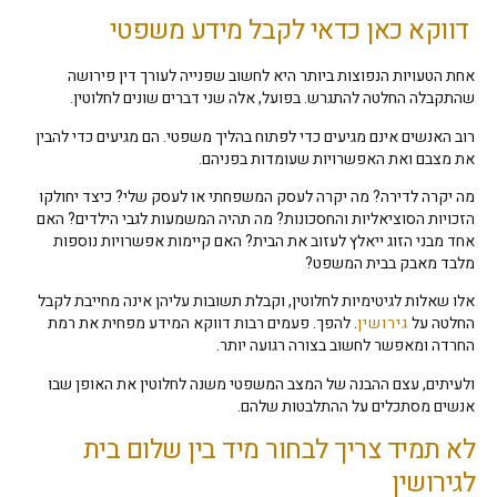
דווקא כאן כדאי לקבל מידע משפטי
אחת הטעויות הנפוצות ביותר היא לחשוב שפנייה לעורך דין פירושה
שהתקבלה החלטה להתגרש. בפועל, אלה שני דברים שונים לחלוטין.
רוב האנשים אינם מגיעים כדי לפתוח בהליך משפטי. הם מגיעים כדי להבין
את מצבם ואת האפשרויות שעומדות בפניהם.
מה יקרה לדירה? מה יקרה לעסק המשפחתי או לעסק שלי? כיצד יחולקו
הזכויות הסוציאליות והחסכונות? מה תהיה המשמעות לגבי הילדים? האם
אחד מבני הזוג ייאלץ לעזוב את הבית? האם קיימות אפשרויות נוספות
מלבד מאבק בבית המשפט?
אלו שאלות לגיטימיות לחלוטין, וקבלת תשובות עליהן אינה מחייבת לקבל
החלטה על
גירושין
. להפך. פעמים רבות דווקא המידע מפחית את רמת
החרדה ומאפשר לחשוב בצורה רגועה יותר.
ולעיתים, עצם ההבנה של המצב המשפטי משנה לחלוטין את האופן שבו
אנשים מסתכלים על ההתלבטות שלהם.
לא תמיד צריך לבחור מיד בין שלום בית
לגירושין