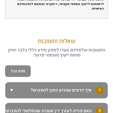
לרשותכם לייעוץ משפטי מקצועי, דיסקרטי ומותאם לנסיבותיכם
האישיות
.
שאלות ותשובות
התשובות שלפניכם נועדו לספק מידע כללי בלבד ואינן
מהוות ייעוץ משפטי פרטני.
פתח הכל
▼
איך יודעים שהגיע הזמן להתגרש?
1
▼
האם פנייה לעורך דין אומרת שהחלטתי להתגרש?
2