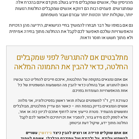
מהניסיון שלי, אנשים שמקבלים מידע בשלב מוקדם אינם בהכרח אלה
שמתגרשים. פעמים רבות הם דווקא אנשים שמקבלים החלטות רגועות
יותר, שקולות יותר ונכונות יותר עבורם ועבור משפחתם.
גם אם בסופו של דבר תבחרו להמשיך בחיי הנישואים, הידיעה מהן הזכויות
והאפשרויות שלכם תאפשר לכם לקבל את ההחלטה מתוך בחירה אמיתית
ולא מתוך חשש או חוסר ודאות.
מתלבטים אם להתגרש? לפני שמקבלים
החלטה, כדאי להבין את התמונה המלאה
אם אתם נמצאים בתקופה של התלבטות, אינכם חייבים להחליט כבר עכשיו
האם להתגרש. אבל בהחלט כדאי להבין מה המשמעות המשפטית של כל
אחת מהאפשרויות העומדות בפניכם.
כעורכת דין, ד"ר למשפטים ובעלת תואר ראשון בפסיכולוגיה, אני מלווה
אנשים הנמצאים בדיוק בצומת הזה – כאשר הם עדיין מתלבטים, מבולבלים
וחוששים מהעתיד. מטרת הייעוץ אינה לדחוף אתכם לכיוון כזה או אחר,
אלא לספק לכם מידע ברור, להסביר את זכויותיכם ולאפשר לכם לקבל
החלטה מתוך ידע, שיקול דעת וביטחון.
אם אתם שוקלים פרידה או רוצים להבין כיצד
גירושין
עשויים
להשפיע עליכם, על ילדיכם ועל עתידכם הכלכלי, אשמח לעמוד