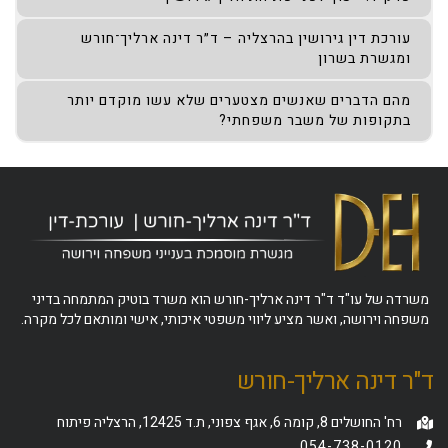
עורכת דין גירושין בהרצליה – ד״ר דינה ארליך־חורש
ומגשרת בשרון
מהם הדברים שאנשים מצטערים שלא עשו מוקדם יותר
בתקופות של משבר משפחתי?
משרדה של עו"ד ד"ר דינה ארליך-חורש הוא משרד בוטיק המתמחה בדיני
משפחה וירושה, ואשר מציע ליווי משפטי איכותי, אישי ומותאם לכל מקרה.
ד"ר דינה ארליך-חורש
רח' החושלים 8, קומה 6, אגף צפוני, ת.ד 12425, הרצליה פיתוח
054-738-0120