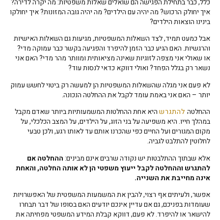
כלל, כבר בתחילת הפגישה הם שואלים שאלות משפטיות: מה יקרה לדירה?
איך יחולק הרכוש? מה יהיה עם הילדים? מה יהיה גובה המזונות? איך יחולקו
בינינו הוצאות הילדים?
אבל כמעט תמיד, לצד השאלות המשפטיות, מגיעות גם השאלות האישיות
והרגשיות. האם הגיע כבר הזמן להיפרד והפגיעה בקשר כבר עמוקה מדי?
או שאולי אני מצפה לזוגיות שאינה מציאותית ומוותר מהר מדי? האם אני
נשאר רק בגלל הפחד? ואולי דווקא כדאי לנסות עוד?
לא פעם אני מגלה שהשאלות המשפטיות הן למעשה רק ביטוי לחשש עמוק
יותר – האם אני באמת עומד לקבל את ההחלטה הנכונה.
ההחלטה
להתגרש
היא אחת ההחלטות המשמעותיות ביותר שאדם מקבל
במהלך חייו. היא משפיעה על בני הזוג, על הילדים, על המצב הכלכלי, על
מקום המגורים ועל החיים כפי שהכרנו אותם עד לאותו רגע, ולכן טבעי
לחלוטין להתלבט לגביה.
אלא שבתוך ההתלבטות יש נקודה שרבים אינם מבינים:
ההחלטה אם
להתגרש וההחלטה לקבל ייעוץ משפטי הן לא אותה החלטה, והאחת
אינה מחייבת את השנייה
.
אפשר, ולעיתים אף רצוי, להבין את המשמעות המשפטית של האפשרויות
שעומדות בפניכם, גם אם עדיין אינכם יודעים האם בסופו של דבר תבחרו
להישאר או להיפרד. לא פעם, דווקא קבלת המידע המשפטי מפחיתה את