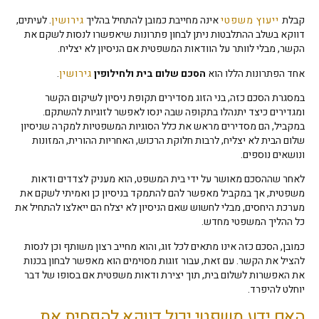
קבלת
ייעוץ משפטי
אינה מחייבת כמובן להתחיל בהליך
גירושין
. לעיתים,
דווקא בשלב ההתלבטות ניתן לבחון פתרונות שיאפשרו לנסות לשקם את
הקשר, מבלי לוותר על הוודאות המשפטית אם הניסיון לא יצליח.
אחד הפתרונות הללו הוא
הסכם שלום בית ולחילופין
גירושין
.
במסגרת הסכם כזה, בני הזוג מסדירים תקופת ניסיון לשיקום הקשר
ומגדירים כיצד יתנהלו בתקופה שבה ינסו לאפשר לזוגיות להשתקם.
במקביל, הם מסדירים מראש את כלל הסוגיות המשפטיות למקרה שניסיון
שלום הבית לא יצליח, לרבות חלוקת הרכוש, האחריות ההורית, המזונות
ונושאים נוספים.
לאחר שההסכם מאושר על ידי בית המשפט, הוא מעניק לצדדים ודאות
משפטית, אך במקביל מאפשר להם להתמקד בניסיון כן ואמיתי לשקם את
מערכת היחסים, מבלי לחשוש שאם הניסיון לא יצלח הם ייאלצו להתחיל את
כל ההליך המשפטי מחדש.
כמובן, הסכם כזה אינו מתאים לכל זוג, והוא מחייב רצון משותף וכן לנסות
להציל את הקשר. עם זאת, עבור זוגות מסוימים הוא מאפשר לבחון בכנות
את האפשרות לשלום בית, תוך יצירת ודאות משפטית אם בסופו של דבר
יוחלט להיפרד.
האם ידע משפטי יכול דווקא להפחית את