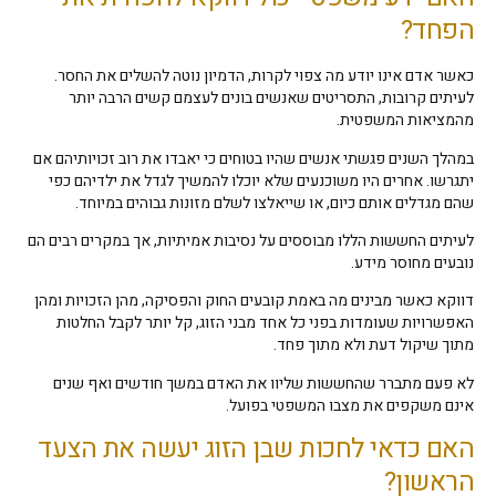
הפחד?
כאשר אדם אינו יודע מה צפוי לקרות, הדמיון נוטה להשלים את החסר.
לעיתים קרובות, התסריטים שאנשים בונים לעצמם קשים הרבה יותר
מהמציאות המשפטית.
במהלך השנים פגשתי אנשים שהיו בטוחים כי יאבדו את רוב זכויותיהם אם
יתגרשו. אחרים היו משוכנעים שלא יוכלו להמשיך לגדל את ילדיהם כפי
שהם מגדלים אותם כיום, או שייאלצו לשלם מזונות גבוהים במיוחד.
לעיתים החששות הללו מבוססים על נסיבות אמיתיות, אך במקרים רבים הם
נובעים מחוסר מידע.
דווקא כאשר מבינים מה באמת קובעים החוק והפסיקה, מהן הזכויות ומהן
האפשרויות שעומדות בפני כל אחד מבני הזוג, קל יותר לקבל החלטות
מתוך שיקול דעת ולא מתוך פחד.
לא פעם מתברר שהחששות שליוו את האדם במשך חודשים ואף שנים
אינם משקפים את מצבו המשפטי בפועל.
האם כדאי לחכות שבן הזוג יעשה את הצעד
הראשון?