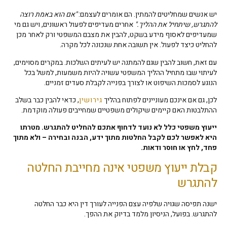
יש אנשים שמחליטים להמתין. הם אומרים לעצמם:
"אם הוא באמת רוצה
להתגרש, שיתחיל את ההליך
."
אחרים מעדיפים לפעול ראשונים, ויש גם מי
שמעדיפים לאסוף מידע בשקט, להבין את מצבם המשפטי ורק לאחר מכן
להחליט כיצד לפעול. אין תשובה אחת שנכונה לכל מקרה.
עם זאת, חשוב להבין שגם להמתנה יש לעיתים השלכות. במקרים מסוימים,
לעיתוי שבו מתחיל ההליך המשפטי עשויה להיות משמעות, למשל בכל
הנוגע לסמכות השיפוט או לצורך בפנייה לקבלת סעדים זמניים.
לכן, גם אם אינכם מעוניינים לפתוח בהליך
גירושין
, כדאי להבין כבר בשלב
ההתלבטות האם קיימים שיקולים משפטיים שמחייבים פעולה מוקדמת.
ייעוץ משפטי כלל לא נועד לדחוף אתכם להחליט להתגרש. מטרתו
היא לאפשר לכם לקבל החלטות מתוך ידע, הבנה ובחירה – ולא מתוך
פחד, לחץ או חוסר ודאות
.
קבלת ייעוץ משפטי אינה מחייבת החלטה
להתגרש
ישנה תפיסה שגויה שלפיה עצם הפנייה לעורך דין היא כבר החלטה
להתגרש. בפועל, הניסיון מלמד בדיוק את ההפך.