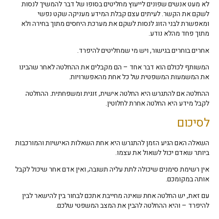
לא מעט אנשים שפונים לייעוץ מחליטים בסופו של דבר להמשיך לנסות
לשקם את הקשר. לעיתים עצם קבלת המידע מעניקה שקט נפשי
ומאפשרת לבני הזוג לנסות לשקם את מערכת היחסים מתוך בחירה ולא
מתוך פחד מהלא נודע.
אחרים בוחרים בגישור, ויש מי שמחליטים להיפרד.
המשותף לכולם הוא דבר אחד – הם מקבלים את ההחלטה לאחר שהבינו
את המשמעות המשפטית של כל אחת מהאפשרויות.
ההחלטה אם להתגרש היא החלטה אישית, זוגית ומשפחתית. ההחלטה
לקבל מידע היא החלטה אחרת לחלוטין.
לסיכום
השאלה האם הגיע הזמן להתגרש היא אחת השאלות האישיות והמורכבות
ביותר שאדם יכול לשאול את עצמו.
אין רשימת סימנים שיכולה לתת עליה תשובה, ואין אדם אחר שיכול לקבל
אותה במקומכם.
עם זאת, יש החלטה אחת שאינה מחייבת אתכם לבחור בין להישאר לבין
להיפרד – והיא ההחלטה להבין את המצב המשפטי שלכם.