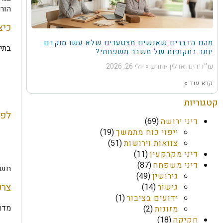
הורה
כיצ
מהם הדברים שאנשים מצטערים שלא עשו מוקדם
בתי
יותר בתקופות של משבר משפחתי?
עו''ד דינה ארליך-חורש
יולי 26, 2026
קרא עוד »
קטגוריות
לפי
דיני ירושה
(69)
ייפוי כוח מתמשך
(19)
צוואות וירושות
(51)
דיני מקרקעין
(11)
דיני משפחה
(87)
חשוב
גירושין
(49)
צרכ
גישור
(14)
ידועים בציבור
(1)
מדו
מזונות
(2)
חקיקה
(18)