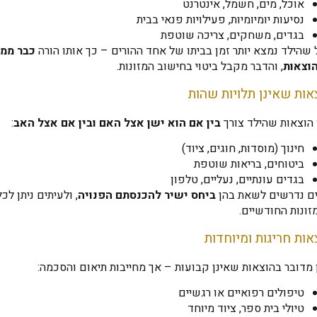
אוכל, מים, חשמל, אינטרנט
נסיעות יומיומיות, פעילויות פנאי בבית
בגדים, משחקים, צריכה שוטפת
שהילד נמצא יותר זמן בביתו של אחד ההורים – כך אותו הורה
כבר מממ
וצאות
, והדבר מקבל ביטוי בחישוב המזונות.
אות שאינן תלויות שהות
 הוצאות שהילד צורך
בין אם הוא ישן אצל האם ובין אם אצל האב
:
חינוך (מוסדות, חוגים, ציוד)
ביטוחים, בריאות שוטפת
בגדים עונתיים, נעליים, טלפון
ים נדרשים לשאת בהן
ביחס ישיר להכנסתם הפנויה
, ולעיתים ניתן ל
ונות החודשיים.
אות חריגות ומיוחדות
מדובר בהוצאות שאינן קבועות – אך מחייבות תיאום והסכמה:
טיפולים רפואיים או רגשיים
טיולי בית ספר, ציוד מיוחד