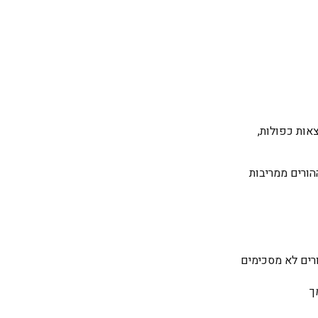
אות כפולות,
הורים ממריבות
רים לא מסכימים
ך