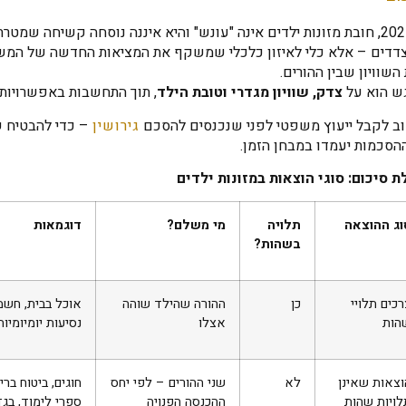
ב־2025, חובת מזונות ילדים אינה "עונש" והיא איננה נוסחה קשיחה שמט
דדים – אלא כלי לאיזון כלכלי שמשקף את המציאות החדשה של המשפ
השוויון שבין ההורים.
ש הוא על
צדק, שוויון מגדרי וטובת הילד
, תוך התחשבות באפשרויות 
ב לקבל ייעוץ משפטי לפני שנכנסים להסכם
גירושין
– כדי להבטיח ש
הסכמות יעמדו במבחן הזמן.
 סיכום: סוגי הוצאות במזונות ילדים
וג ההוצאה
תלויה
מי משלם
?
דוגמאות
בשהות
?
כים תלויי
כן
ההורה שהילד שוהה
אוכל בבית, חשמל
הות
אצלו
נסיעות יומיומיות
וצאות שאינן
לא
שני ההורים – לפי יחס
חוגים, ביטוח ברי
לויות שהות
ההכנסה הפנויה
ספרי לימוד, בגד