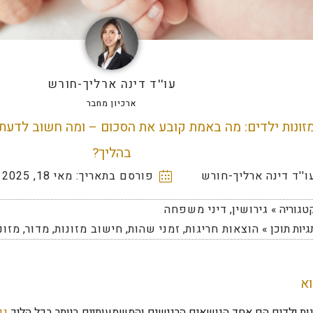
עו''ד דינה ארליך-חורש
ארכיון מחבר
זונות ילדים: מה באמת קובע את הסכום – ומה חשוב לדעת
בהליך?
ו''ד דינה ארליך-חורש
פורסם בתאריך:
מאי 18, 2025
טגוריה »
גירושין
,
דיני משפחה
גיות תוכן »
הוצאות חריגות
,
זמני שהות
,
חישוב מזונות
,
מדור
,
מזונ
א
ות ילדים הם אחד הנושאים הרגישים והמשמעותיים ביותר בכל הליך
גי