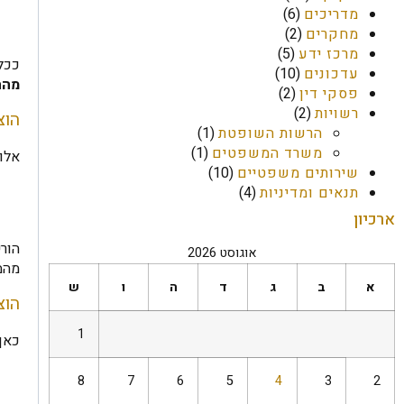
מדריכים
(6)
מחקרים
(2)
מרכז ידע
(5)
ככל 
עדכונים
(10)
מהה
פסקי דין
(2)
רשויות
(2)
הוצ
הרשות השופטת
(1)
משרד המשפטים
(1)
אלו
שירותים משפטיים
(10)
תנאים ומדיניות
(4)
ארכיון
הור
אוגוסט 2026
מהמז
א
ב
ג
ד
ה
ו
ש
הוצ
1
כאן 
8
7
6
5
4
3
2