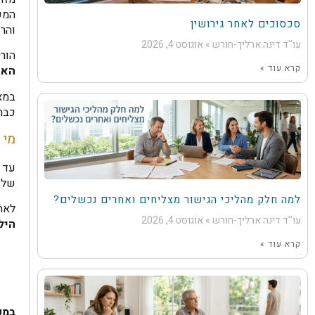
המש
סכסוכים לאחר גירושין
והרו
עו''ד דינה ארליך-חורש
אוגוסט 4, 2026
הור
קרא עוד »
האם
במא
כבר
מי 
של ה
למה חלק מהליכי הגישור מצליחים ואחרים נכשלים?
לאחר פ
עו''ד דינה ארליך-חורש
אוגוסט 4, 2026
היל
קרא עוד »
במק