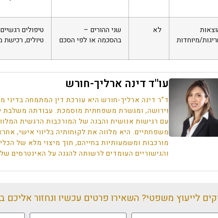
וצאות
לא
שני ההורים –
טיפולים רגשיים, 
ריגות/מיוחדות
בהסכמה או לפי הסכם
טיולים, רכישת 
עו''ד דינה ארליך-חורש
ד”ר דינה ארליך-חורש היא עורכת דין המתמחה בדיני מש
וירושה, ומגשרת משפחתית מוסמכת. עבודתה משלבת י
עם רגישות אנושית והבנה של המורכבות הרגשית המלוו
משפחתיים. היא מלווה את לקוחותיה בליווי אישי, אחרא
מורכבות ומשמעותיות בחייהם, תוך מיצוי מלא של הכל
והגישוריים העומדים לרשותה להגנה על האינטרסים של
קים לייעוץ משפטי? השאירו פרטים עכשיו ונחזור אליכם ב