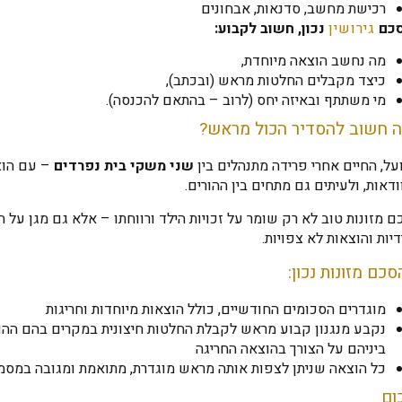
רכישת מחשב, סדנאות, אבחונים
כם
גירושין
נכון, חשוב לקבוע:
מה נחשב הוצאה מיוחדת,
כיצד מקבלים החלטות מראש (ובכתב),
מי משתתף ובאיזה יחס (לרוב – בהתאם להכנסה).
 חשוב להסדיר הכול מראש?
ל, החיים אחרי פרידה מתנהלים בין
שני משקי בית נפרדים
– עם הוצ
ודאות, ולעיתים גם מתחים בין ההורים.
 מזונות טוב לא רק שומר על זכויות הילד ורווחתו – אלא גם מגן על ה
יות והוצאות לא צפויות.
כם מזונות נכון:
מוגדרים הסכומים החודשיים, כולל הוצאות מיוחדות וחריגות
נקבע מנגנון קבוע מראש לקבלת החלטות חיצונית במקרים בהם ההו
ביניהם על הצורך בהוצאה החריגה
כל הוצאה שניתן לצפות אותה מראש מוגדרת, מתואמת ומגובה במסמ
ום