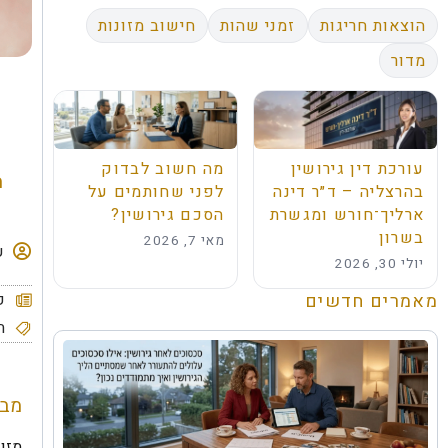
הוצאות חריגות
זמני שהות
חישוב מזונות
מדור
עורכת דין גירושין
מה חשוב לבדוק
מ
בהרצליה – ד״ר דינה
לפני שחותמים על
ארליך־חורש ומגשרת
הסכם גירושין?
בשרון
מאי 7, 2026
ע
יולי 30, 2026
מאמרים חדשים
ק
ת
מבו
מזונ