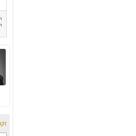
ה
ח
זקו