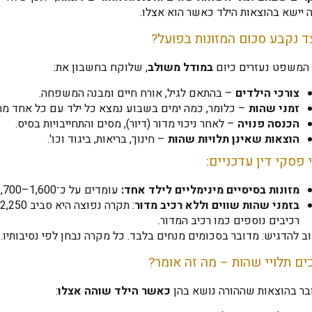
 יישא בהוצאות הילד כאשר הוא אצלו.
ד נקבע סכום המזונות בפועל?
 המשפט נעזרים כיום
במודל משולב
, שלוקח בחשבון את:
צורכי הילדים
– בהתאם לגיל, אורח חיים ומבנה המשפחה.
זמני שהות
– כלומר, כמה ימים בשבוע נמצא כל ילד עם כל אחד מה
הכנסה פנויה
– לאחר ניכוי מדור (דיור), מסים והתחייבויות בסיס.
הוצאות שאינן תלויות שהות
– חינוך, בריאות, ביגוד וכו'.
 פסקי דין עדכניים:
מזונות בסיסיים מינימליים לילד אחד:
עומדים על כ־1,600–1,700 ₪.
בזמני שהות שווים וללא רכיב מדור
:
רכיבים נוספים כמו רכיב המדור.
 להדגיש: מדובר בסכומים מנחים בלבד. כל מקרה נבחן לפי נסיבותיו.
ים תלויי שהות – מה זה אומר?
בר בהוצאות שההורה נושא בהן
כאשר הילד שוהה אצלו
: