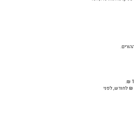
הורים.
 תקרה נפוצה היא סביב 2,250 ₪ לחודש, לפני