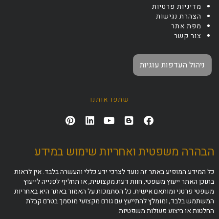
מדיניות פרטיות
הצהרת נגישות
מפת אתר
צור קשר
ניהול העדפות עוגיות
שתפו אותנו
הבהרה משפטית ואחריות שימוש במידע
כל המידע המופיע באתר זה נועד לצרכי ידע כללי והעשרה בלבד. אין לראות
בתוכן האתר ייעוץ משפטי, חוות דעת מקצועית, או תחליף לפנייה לייעוץ
משפטי פרטני ומותאם אישית. כל הסתמכות על האמור באתר היא באחריות
המשתמש בלבד, ומומלץ להתייעץ עם גורם מקצועי מוסמך בטרם קבלת
החלטות או ביצוע פעולות משפטיות.