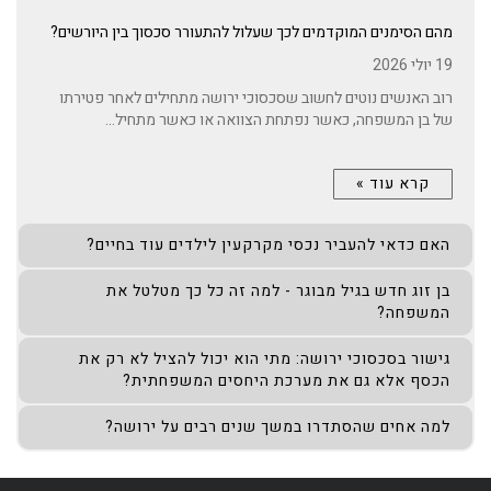
מהם הסימנים המוקדמים לכך שעלול להתעורר סכסוך בין היורשים?
19 יולי 2026
רוב האנשים נוטים לחשוב שסכסוכי ירושה מתחילים לאחר פטירתו
של בן המשפחה, כאשר נפתחת הצוואה או כאשר מתחיל...
קרא עוד »
האם כדאי להעביר נכסי מקרקעין לילדים עוד בחיים?
בן זוג חדש בגיל מבוגר - למה זה כל כך מטלטל את
המשפחה?
גישור בסכסוכי ירושה: מתי הוא יכול להציל לא רק את
הכסף אלא גם את מערכת היחסים המשפחתית?
למה אחים שהסתדרו במשך שנים רבים על ירושה?