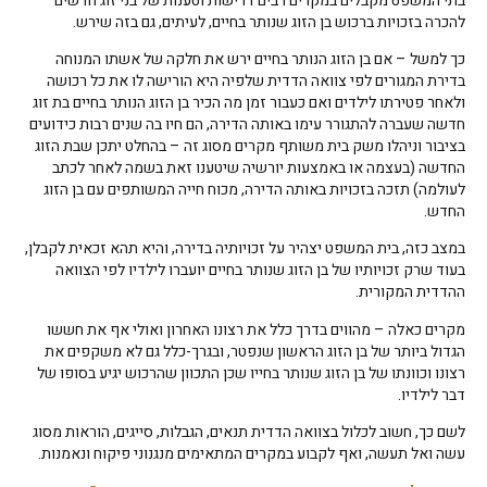
בתי המשפט מקבלים במקרים רבים דרישות וטענות של בני זוג חדשים
להכרה בזכויות ברכוש בן הזוג שנותר בחיים, לעיתים, גם בזה שירש.
כך למשל – אם בן הזוג הנותר בחיים ירש את חלקה של אשתו המנוחה
בדירת המגורים לפי צוואה הדדית שלפיה היא הורישה לו את כל רכושה
ולאחר פטירתו לילדים ואם כעבור זמן מה הכיר בן הזוג הנותר בחיים בת זוג
חדשה שעברה להתגורר עימו באותה הדירה, הם חיו בה שנים רבות כידועים
בציבור וניהלו משק בית משותף מקרים מסוג זה – בהחלט יתכן שבת הזוג
החדשה (בעצמה או באמצעות יורשיה שיטענו זאת בשמה לאחר לכתב
לעולמה) תזכה בזכויות באותה הדירה, מכוח חייה המשותפים עם בן הזוג
החדש.
במצב כזה, בית המשפט יצהיר על זכויותיה בדירה, והיא תהא זכאית לקבלן,
בעוד שרק זכויותיו של בן הזוג שנותר בחיים יועברו לילדיו לפי הצוואה
ההדדית המקורית.
מקרים כאלה – מהווים בדרך כלל את רצונו האחרון ואולי אף את חששו
הגדול ביותר של בן הזוג הראשון שנפטר, ובגרך-כלל גם לא משקפים את
רצונו וכוונתו של בן הזוג שנותר בחייו שכן התכוון שהרכוש יגיע בסופו של
דבר לילדיו.
לשם כך, חשוב לכלול בצוואה הדדית תנאים, הגבלות, סייגים, הוראות מסוג
עשה ואל תעשה, ואף לקבוע במקרים המתאימים מנגנוני פיקוח ונאמנות.