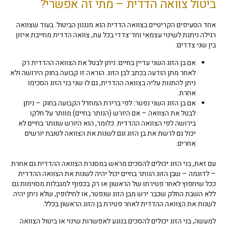
ביטול צוואה הדדית – מתי זה אפשרי?
אחד הסעיפים הקריטיים בצוואה הדדית הוא מנגנון הביטול. בעוד שצוואה
רגילה ניתנת לשינוי עצמאי וחד־צדדי בכל עת, צוואה הדדית מחייבת איזון
בין שני צדדים:
אם בן הזוג השני עדיין בחיים: ניתן לבטל את הצוואה ההדדית רק
לאחר מתן הודעה בכתב לבן הזוג. הוראה זו קבועה בחוק הירושה ולא
ניתן להתנות עליה בצוואה ההדדית, גם לו שני בני הזוג הסכימו
אחרת.
אם בן הזוג השני נפטר: לפי ברירת המחדל הקבועה בחוק – ניתן
לבטל את הצוואה – אם היורש (הנותר בחיים) מוותר על חלקו
בירושה לפי הצוואה ההדדית. כלומר, הוא היורש שנותר בחיים לא
יכול גם לרשת את בן הזוג וגם לשנות את הצוואה לטובת יורשים
אחרים.
עם זאת, בני הזוג יכולים להסכים מראש במסגרת הצוואה ההדדית גם אחרת
– לדוגמה – שבן הזוג הנותר בחיים יכול יהיה לשנות את הצוואה ההדדית
ככל שיחפוץ לאחר פטירתו של הראשון או רק בכפוף למגבלות מסוימות גם
ללא השבת החלק שכבר ירש מבן הזוג שנפטר, או לחילופין, שלא ניתן יהיה
לשנות את הצוואה ההדדית לאחר פטירת בן הזוג הראשון בכלל.
למעשה, בני הזוג יכולים להסכים בנוגע לאפשרות שינוי או ביטול הצוואה