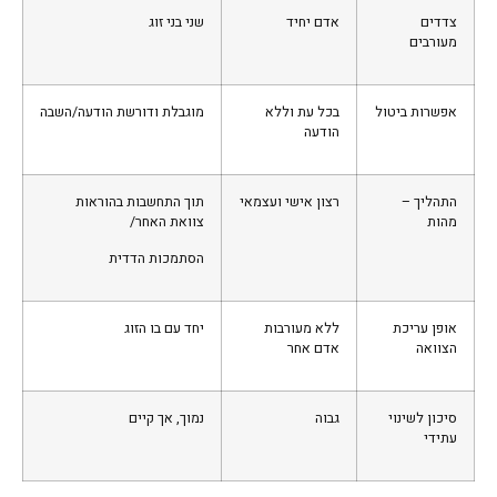
צדדים
אדם יחיד
שני בני זוג
מעורבים
אפשרות ביטול
בכל עת וללא
מוגבלת ודורשת הודעה/השבה
הודעה
התהליך –
רצון אישי ועצמאי
תוך התחשבות בהוראות
מהות
צוואת האחר/
הסתמכות הדדית
אופן עריכת
ללא מעורבות
יחד עם בו הזוג
הצוואה
אדם אחר
סיכון לשינוי
גבוה
נמוך, אך קיים
עתידי