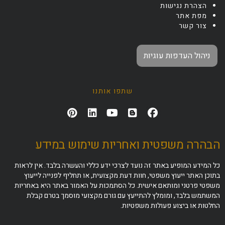
הצהרת נגישות
מפת אתר
צור קשר
ניהול העדפות עוגיות
שתפו אותנו
הבהרה משפטית ואחריות שימוש במידע
כל המידע המופיע באתר זה נועד לצרכי ידע כללי והעשרה בלבד. אין לראות
בתוכן האתר ייעוץ משפטי, חוות דעת מקצועית, או תחליף לפנייה לייעוץ
משפטי פרטני ומותאם אישית. כל הסתמכות על האמור באתר היא באחריות
המשתמש בלבד, ומומלץ להתייעץ עם גורם מקצועי מוסמך בטרם קבלת
החלטות או ביצוע פעולות משפטיות.