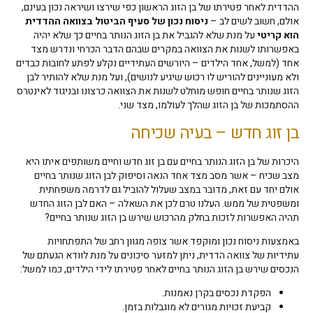
ההדדית לאחר פטירתו של בן הזוג הראשון כפי שירצו ושיראה נכון בעינם,
אולם, חשוב לשים לב –
ניסוח נכון של סעיף הביטול בצוואה ההדדית
הוא קריטי
על מנת שלא להגביל את בן הזוג הנותר בחיים כך שלא יהיה
באפשרותו לשנות את הצוואה במקרים שבהם הדבר הכרחי ונדרש מצד
אחד (למשל, אחד הילדים – היורשים העתידיים נקלע לפתע לחובות כבדים
ולא מעוניינים להוריש לו רכוש שיגיע לנושים), ועל מנת שלא להותיר לבן
הזוג שנותר בחיים חופש מוחלט לשנות את הצוואה כרצונו ובניגוד לאינטרס
ההסתמכות של בן הזוג שהלך לעולמו, מצד שני.
בן זוג חדש – בעיה שכיחה
היכרות של בן הזוג הנותר בחיים עם בן זוג חדש וחיים משותפים איתו היא
מצב שכיח – אשר מסב מצד אחד הנאה וסיפוק לבן הזוג שנותר בחיים
אולם יחד עם זאת, מדובר במצב שעלול להוביל גם לדרמה משפחתית
ומשפטית של ממש. העלנו טרם לכן את השאלה – האם לבן הזוג החדש
תהיה האפשרות לזכות בחלק מהרכוש שירש בן הזוג שנותר בחיים?
באמצעות ניסוח נכון ומוקפד אשר צופה מגוון רחב של התפתחויות
עתידיות של צוואה הדדית, ניתן למזער סיכונים על מנת לוודא הגעתם של
הנכסים שירש בן הזוג הנותר בחיים לאחר פטירתו לידי הילדים, כמו למשל:
הפקדת נכסים בקרן נאמנות.
קביעת זכויות מגורים לא מוגבלות בזמן.