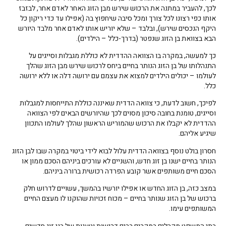
לכך, להעביר במתנה את הרכוש שירש מבן הזוג האחר לאדם אחר, לבזבז
אותו כפי רצונו לכל צורך ומכל סיבה שיחפוץ בה (אפילו עד כדי ריקון כל
היקף הנכסים שירש), ובלבד – שלא יוריש אותו לאדם אחר מלבד היורש
הבא בצוואת בן הזוג שנפטר (בדרך-כלל – הילדים).
כך למעשה, במקרה בו הצוואה ההדדית לא כוללת מגבלות וסייגים על
התנהלותו של בן הזוג הנותר בחיים ביחס לרכוש שירש מבן הזוג שהלך
לעולמו – יכולים הילדים למצוא את עצמם עם ירושה דלה או ללא ירושה
כלל.
לפיכך, חשוב לדעת, כי צוואה הדדית שאיננה כוללת התייחסות למגבלות
וסייגים, טומנת בחובה סיכון מסוים לכך שהיורשים הבאים לפי הצוואה
ההדדית לא יקבלו את הרכוש שהמוריש הראשון שהלך לעולמו התכוון
שיגיע אליהם.
חסרון בולט נוסף בצוואה הדדית עלול לבוא לידי ביטוי במקרה שבו לבן הזוג
הנותר בחיים ישנו בן זוג חדש, והשניים לא עורכים ביניהם הסכם ממון או
הסכם חיים משותפים אשר קובע הפרדה רכושית ברורה ביניהם.
במצב כזה, בן הזוג החדש או אפילו יורשיו בהמשך, עשויים לדרוש חלק
ברכוש של בן הזוג שנותר בחיים – מכוח זכויות שהוקנו לו מעצם החיים
המשותפים עימו.