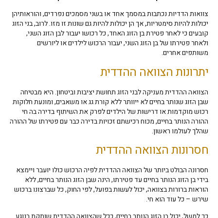
צוואות הדדיות נכתבות במסמך אחד או בשני מסמכים נפרדים, והוראותיהן
יכולות להיות סימטריות, אך הן יכולות להיות גם שונות זו מזו. לרוב, בני הזוג
קובעים כי לאחר פטירת בן הזוג האחד, כל רכושו יעבור לבן הזוג השני,
ולאחר פטירתו של בן הזוג השני, יעבור הרכוש לילדים או ליורשים
משותפים אחרים.
יתרונות הצוואה ההדדית
הצוואה ההדדית מעניקה לבני הזוג תחושת יציבות וביטחון. היא מבטיחה
שבן הזוג שנותר בחיים לא ייוותר ללא קורת גג או משאבים, ומונעת חלוקות
רכוש מוקדמות או דרישות של הילדים לפרק את השיתוף בדירה בה חי
ההורה הנותר בחיים, מכוח רכישתם זכויות בדירה כבר עם פטירתו של ההורה
שהלך לעולמו ראשון.
חסרונות הצוואה ההדדית
חסרונה הבולט ביותר של הצוואה ההדדית לפיה הרכוש כולו יועבר ויימצא
בידי בן הזוג הנותר בחיים עד פטירתו, הינה שבן הזוג הנותר בחיים, ללא
הוראות ברורות בצוואה, יכול לעשות בפועל, לפי החוק, כל שברצונו ברכוש
שירש – כל עוד הוא חי.
כך למשל, יכול בן הזוג הנותר בחיים, ככל שהצוואה ההדדית שותקת בנוגע