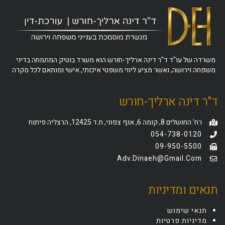
משרדה של עו"ד ד"ר דינה ארליך-חורש הוא משרד בוטיק המתמחה בדיני
משפחה וירושה, ואשר מציע ליווי משפטי איכותי, אישי ומותאם לכל מקרה.
ד"ר דינה ארליך-חורש
רח' החושלים 8, קומה 6, אגף צפוני, ת.ד 12425, הרצליה פיתוח
054-738-0120
09-950-5500
Adv.dinaeh@gmail.com
תנאים ומדיניות
תנאי שימוש
מדיניות פרטיות