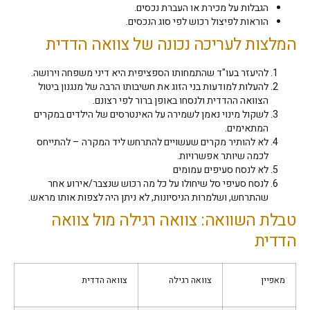
הגבלות על מכירת או העברת נכסים.
הוראות לפיצול רכוש לפי סוג הנכסים.
המלצות לעריכה נכונה של צוואה הדדית
להיעזר בעו"ד שהתמחותו הספציפית היא דיני משפחה וירושה.
להעלות למודעות בני הזוג את חשיבותו הרבה של מנגנון ביטול
הצוואה ההדדית ולנסחו באופן ברור לפי רצונם.
לשקול מינוי נאמן לשמירה על האינטרסים של הילדים במקרים
המתאימים.
לא להותיר מקרים שעשויים להתרחש ליד המקרה – להתייחס
לכמה שיותר אפשרויות.
לא לנסח סעיפים עמומים
לנסח סעיפי סל שיחולו על כל מה רכוש שנצבר/אירוע אחר
שהתרחש, ושלמרות הניסיונות, לא ניתן היה לצפות אותו מראש.
טבלת השוואה: צוואה רגילה מול צוואה
הדדית
מאפיין
צוואה רגילה
צוואה הדדית