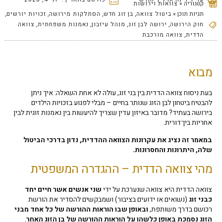
קטגוריה »
צוואות וירושות
תגיות תוכן »
ביטול צוואה
,
בן זוג חדש
,
הסתלקות מירושה
,
זכויות יורשים
,
חוק הירושה
,
ירושה לבן זוג
,
מנהל עיזבון
,
נאמנות משפחתית
,
צוואה
הדדית
,
צוואה מורכבת
מבוא
בעת ניסוח צוואה הדדית בין בני זוג, עולה לא אחת השאלה: איך ניתן
להבטיח ביטחון לבן הזוג שנותר בחיים – מבלי לפגוע בזכויות הילדים
בירושה בעתיד? מדובר באיזון עדין שצריך להיעשות בין נאמנות זוגית לבין
אחריות בין־דורית.
במאמר זה נציג את עקרונות הצוואה ההדדית, נדון בדרכי הביטול
שלה, היתרונות והחסרונות.
מהי צוואה הדדית – ההגדרה המשפטית
צוואה הדדית היא צוואה שנערכת על ידי
שני אנשים אשר חיים יחד
כבני זוג
(נשואים או ידועים בציבור) ושמבקשים להסדיר את הורשת
רכושם בדרך משותפת,
ובאופן שבו הוראות ההורשה של כל אחד מבני
הזוג נסמכת באופן כלשהו על הוראות ההורשה של בן הזוג האחר
.