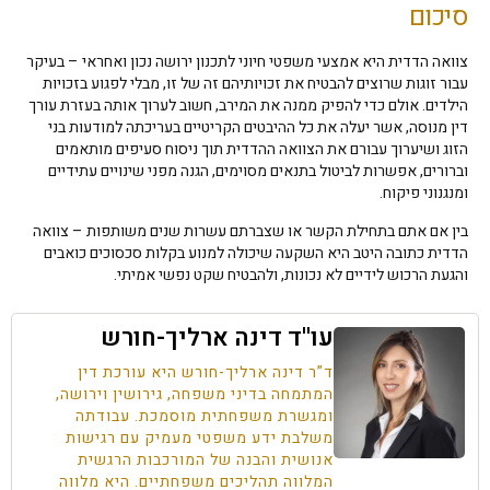
סיכום
צוואה הדדית היא אמצעי משפטי חיוני לתכנון ירושה נכון ואחראי – בעיקר
עבור זוגות שרוצים להבטיח את זכויותיהם זה של זו, מבלי לפגוע בזכויות
הילדים. אולם כדי להפיק ממנה את המירב, חשוב לערוך אותה בעזרת עורך
דין מנוסה, אשר יעלה את כל ההיבטים הקריטיים בעריכתה למודעות בני
הזוג ושיערוך עבורם את הצוואה ההדדית תוך ניסוח סעיפים מותאמים
וברורים, אפשרות לביטול בתנאים מסוימים, הגנה מפני שינויים עתידיים
ומנגנוני פיקוח.
בין אם אתם בתחילת הקשר או שצברתם עשרות שנים משותפות – צוואה
הדדית כתובה היטב היא השקעה שיכולה למנוע בקלות סכסוכים כואבים
והגעת הרכוש לידיים לא נכונות, ולהבטיח שקט נפשי אמיתי.
עו''ד דינה ארליך-חורש
ד”ר דינה ארליך-חורש היא עורכת דין
המתמחה בדיני משפחה, גירושין וירושה,
ומגשרת משפחתית מוסמכת. עבודתה
משלבת ידע משפטי מעמיק עם רגישות
אנושית והבנה של המורכבות הרגשית
המלווה תהליכים משפחתיים. היא מלווה