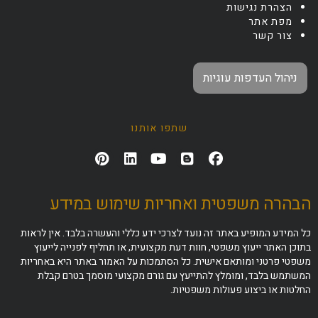
הצהרת נגישות
מפת אתר
צור קשר
ניהול העדפות עוגיות
שתפו אותנו
הבהרה משפטית ואחריות שימוש במידע
כל המידע המופיע באתר זה נועד לצרכי ידע כללי והעשרה בלבד. אין לראות
בתוכן האתר ייעוץ משפטי, חוות דעת מקצועית, או תחליף לפנייה לייעוץ
משפטי פרטני ומותאם אישית. כל הסתמכות על האמור באתר היא באחריות
המשתמש בלבד, ומומלץ להתייעץ עם גורם מקצועי מוסמך בטרם קבלת
החלטות או ביצוע פעולות משפטיות.