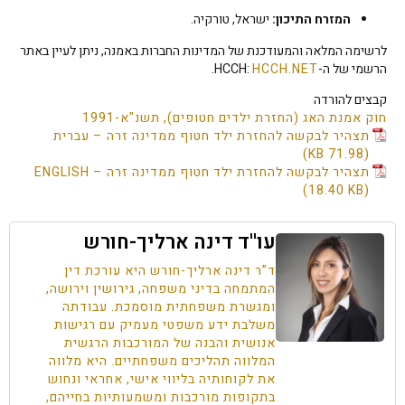
המזרח התיכון:
ישראל, טורקיה.
לרשימה המלאה והמעודכנת של המדינות החברות באמנה, ניתן לעיין באתר
הרשמי של ה-HCCH:
HCCH.NET
.
קבצים להורדה
חוק אמנת האג (החזרת ילדים חטופים), תשנ"א-1991
תצהיר לבקשה להחזרת ילד חטוף ממדינה זרה – עברית
תצהיר לבקשה להחזרת ילד חטוף ממדינה זרה – ENGLISH
עו''ד דינה ארליך-חורש
ד”ר דינה ארליך-חורש היא עורכת דין
המתמחה בדיני משפחה, גירושין וירושה,
ומגשרת משפחתית מוסמכת. עבודתה
משלבת ידע משפטי מעמיק עם רגישות
אנושית והבנה של המורכבות הרגשית
המלווה תהליכים משפחתיים. היא מלווה
את לקוחותיה בליווי אישי, אחראי ונחוש
בתקופות מורכבות ומשמעותיות בחייהם,