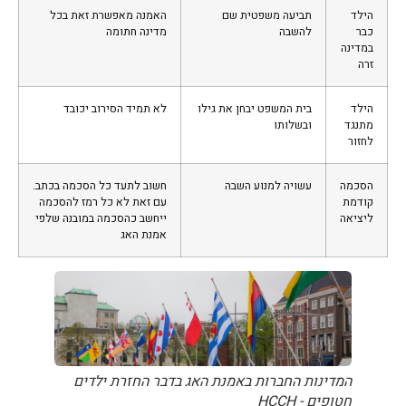
הילד
תביעה משפטית שם
האמנה מאפשרת זאת בכל
כבר
להשבה
מדינה חתומה
במדינה
זרה
הילד
בית המשפט יבחן את גילו
לא תמיד הסירוב יכובד
מתנגד
ובשלותו
לחזור
הסכמה
עשויה למנוע השבה
חשוב לתעד כל הסכמה בכתב.
קודמת
עם זאת לא כל רמז להסכמה
ליציאה
ייחשב כהסכמה במובנה שלפי
אמנת האג
המדינות החברות באמנת האג בדבר החזרת ילדים
חטופים ​- HCCH