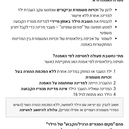
מטרת האמנה היא:
להגן על
זכויות משמורת וביקורים
שנפגעו עקב העברת ילד
למדינה אחרת ללא אישור.
להבטיח את
השבת הילד באופן מיידי
למדינת מגוריו הקבועה.
למנוע תופעה של "פורום שופינג" – מעבר מדינה כדי לקבל יתרון
משפטי.
לשמור על אכיפה בינלאומית של זכויות המשמורת בין המדינות
המתקשרות באמנה.
מתי נחשבת פעולה לחטיפה לפי האמנה
?
חטיפה בינלאומית לפי אמנת האג מתקיימת כאשר:
ילד הועבר או הוחזק במדינה אחרת
ללא הסכמת ההורה בעל
זכויות משמורת
.
ההעברה הייתה
למדינה שחתומה על האמנה
.
המדינה שאליה הועבר הילד
אינה מדינת מגוריו הקבועה
.
הילד הוא מתחת לגיל 16.
חשוב להבין: גם יציאה עם הילד לחופשה, ללא הסכמת ההורה השני (כשיש
הסדרי משמורת רשמיים או אפילו זמניים),
עלולה להיחשב לחטיפה
.
מהם "מקום המגורים הרגיל/הקבוע" של הילד
"