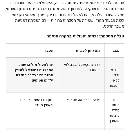
חטיפת ילדים בינלאומית אינה תופעה נדירה, והיא עלולה להתרחש גם בין
הורים נורמטיביים שנקלעו לסכסוך קשה. אמנת האג מספקת מנגנון משפטי
יעיל להשבת הילד, אך יש לפעול במהירות ובדיוק. ייעוץ משפטי מקצועי,
הכנה מבעוד מועד ושמירה על הסכמות ברורות – הם המפתח למניעת
משבר הרסני.
טבלה מסכמת: זכויות ופעולות במקרה חטיפה
מצב
מה ניתן לעשות
הסבר
הורה
להגיש בקשה להשבה לפי
יש לפעול מול הרשות
הוציא
אמנת האג
המרכזית בישראל
לעניין
ילד
אמנת האג בדבר החזרת
ללא
ילדים חטופים
הסכמה
קיים
צו עיכוב יציאה מהארץ
ניתן גם במעמד צד אחד
חשש
ובאופן מיידי
מיידי
ליציאה
מהארץ