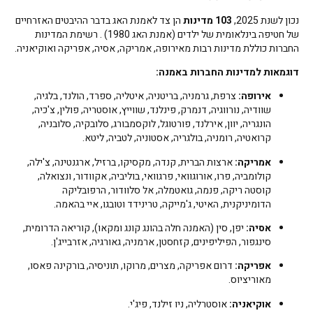
נכון לשנת 2025,
103 מדינות
הן צד לאמנת האג בדבר ההיבטים האזרחיים
של חטיפה בינלאומית של ילדים (אמנת האג 1980) . רשימת המדינות
החברות כוללת מדינות רבות מאירופה, אמריקה, אסיה, אפריקה ואוקיאניה.
דוגמאות למדינות החברות באמנה:
אירופה:
צרפת, גרמניה, בריטניה, איטליה, ספרד, הולנד, בלגיה,
שוודיה, נורווגיה, דנמרק, פינלנד, שווייץ, אוסטריה, פולין, צ'כיה,
הונגריה, יוון, אירלנד, פורטוגל, לוקסמבורג, סלובקיה, סלובניה,
קרואטיה, רומניה, בולגריה, אסטוניה, לטביה, ליטא.
אמריקה:
ארצות הברית, קנדה, מקסיקו, ברזיל, ארגנטינה, צ'ילה,
קולומביה, פרו, אורוגוואי, פרגוואי, בוליביה, אקוודור, ונצואלה,
קוסטה ריקה, פנמה, גואטמלה, אל סלוודור, הרפובליקה
הדומיניקנית, האיטי, ג'מייקה, טרינידד וטובגו, איי בהאמה.
אסיה:
יפן, סין (האמנה חלה בהונג קונג ומקאו), קוריאה הדרומית,
סינגפור, הפיליפינים, קזחסטן, ארמניה, גאורגיה, אזרבייג'ן.
אפריקה:
דרום אפריקה, מצרים, מרוקו, תוניסיה, בורקינה פאסו,
מאוריציוס.
אוקיאניה:
אוסטרליה, ניו זילנד, פיג'י.