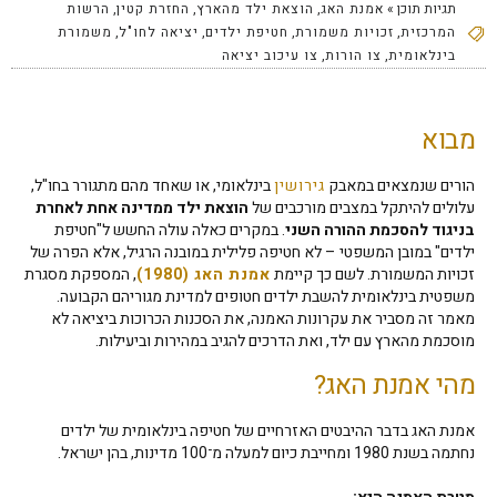
תגיות תוכן »
אמנת האג
,
הוצאת ילד מהארץ
,
החזרת קטין
,
הרשות
המרכזית
,
זכויות משמורת
,
חטיפת ילדים
,
יציאה לחו"ל
,
משמורת
בינלאומית
,
צו הורות
,
צו עיכוב יציאה
מבוא
הורים שנמצאים במאבק
גירושין
בינלאומי, או שאחד מהם מתגורר בחו"ל,
עלולים להיתקל במצבים מורכבים של
הוצאת ילד ממדינה אחת לאחרת
בניגוד להסכמת ההורה השני
. במקרים כאלה עולה החשש ל"חטיפת
ילדים" במובן המשפטי – לא חטיפה פלילית במובנה הרגיל, אלא הפרה של
זכויות המשמורת. לשם כך קיימת
אמנת האג
(1980)
, המספקת מסגרת
משפטית בינלאומית להשבת ילדים חטופים למדינת מגוריהם הקבועה.
מאמר זה מסביר את עקרונות האמנה, את הסכנות הכרוכות ביציאה לא
מוסכמת מהארץ עם ילד, ואת הדרכים להגיב במהירות וביעילות.
מהי אמנת האג?
אמנת האג בדבר ההיבטים האזרחיים של חטיפה בינלאומית של ילדים
נחתמה בשנת 1980 ומחייבת כיום למעלה מ־100 מדינות, בהן ישראל.