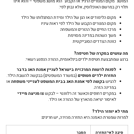
המושג "מקום המגורים הרגיל או הקבוע" הוא מושג משפטי – והוא אינו
תלוי רק במרשם האוכלוסין, אלא נבחן לפי:
מקום הלימודים או הגן של הילד ומידת הסתגלותו של הילד
מקום המגורים הקבוע של הילד לפי ראות עיניו
מרכז החיים של ההורים והמשפחה
משך השהות במדינה מסוימת
כוונת הצדדים הסובייקטית
מה עושים במקרה של חטיפה
?
ברגע שמתבצעת חטיפת ילדים בינלאומית, ההורה הנפגע רשאי:
לפנות לרשות המרכזית בישראל
לעניין אמנת האג בדבר
החזרת ילדים חטופים
(במשרד המשפטים) בבקשה להשבת הילד.
להגיש
בקשה לפי אמנת האג בבית המשפט לענייני משפחה
או
במדינה הזרה.
במקרים דחופים וכאשר זה רלוונטי – לבקש
צו מניעה מיידי
לאיסור יציאה מהארץ של ההורה או הילד.
מתי לא יוחזר הילד
?
למרות שמטרת האמנה היא החזרה מהירה, יש חריגים:
סיבה לאי־החזרה
הסבר