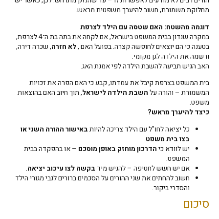
הורים רבים לא מודעים לאפשרות זו – עד שהנזק מתרחש. לכן, כאשר יש
מחלוקת משמורת, חשוב להיערך משפטית מראש.
דוגמה מהשטח: האם שטסה עם הילד לצרפת
במקרה שנדון בבית המשפט בישראל, אם לקחה את בתה בת ה־4 לצרפת,
בטענה כי הם יוצאים לחופשה קצרה. בפועל האם ,
לא חזרה
, שכרה דירה,
ורשמה את הילדה לגן מקומי.
האב הגיש תביעה להשבת הילדה לפי אמנת האג.
בית המשפט בצרפת קיבל את עמדתו, קבע כי האם הפרה את זכויות
המשמורת – והורה על
השבת הילדה לישראל
, תוך חיוב האם בהוצאות
משפט.
כיצד להיערך מראש
?
כל יציאה לחו"ל עם הילד צריכה להיות
באישור ההורה השני או
בצו בית משפט
.
יש לוודא כי
הדרכון מוחזק באופן מוסכם
– או בהפקדה בבית
המשפט.
אם יש חשש לחטיפה – להגיש מיד
בקשה לצו עיכוב יציאה
.
חשוב להחתים את שני ההורים על הסכמים ברורים לגבי מגורי הילד
והסדרי ביקור.
סיכום