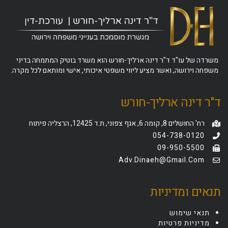
משרדה של עו"ד ד"ר דינה ארליך-חורש הוא משרד בוטיק המתמחה בדיני
משפחה וירושה, ואשר מציע ליווי משפטי איכותי, אישי ומותאם לכל מקרה.
ד"ר דינה ארליך-חורש
רח' החושלים 8, קומה 6, אגף צפוני, ת.ד 12425, הרצליה פיתוח
054-738-0120
09-950-5500
Adv.dinaeh@gmail.com
תנאים ומדיניות
תנאי שימוש
מדיניות פרטיות