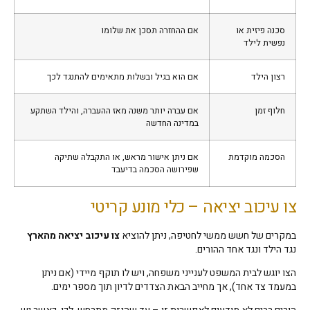
סכנה פיזית או
אם ההחזרה תסכן את שלומו
נפשית לילד
רצון הילד
אם הוא בגיל ובשלות מתאימים להתנגד לכך
חלוף זמן
אם עברה יותר משנה מאז ההעברה, והילד השתקע
במדינה החדשה
הסכמה מוקדמת
אם ניתן אישור מראש, או התקבלה שתיקה
שפירושה הסכמה בדיעבד
צו עיכוב יציאה – כלי מונע קריטי
במקרים של חשש ממשי לחטיפה, ניתן להוציא
צו עיכוב יציאה מהארץ
נגד הילד ונגד אחד ההורים.
הצו יוגש לבית המשפט לענייני משפחה, ויש לו תוקף מיידי (אם ניתן
במעמד צד אחד), אך מחייב הבאת הצדדים לדיון תוך מספר ימים.