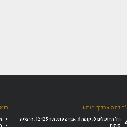
ר דינה ארליך-חורש
תנאי
רח' החושלים 8, קומה 6, אגף צפוני, ת.ד 12425, הרצליה
ת
פיתוח
מד