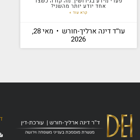
פערי מידע בגירושין: מה קורה כשצד
אחד יודע יותר מהשני?
קרא עוד »
עו''ד דינה ארליך-חורש
מאי 28,
2026
ד"