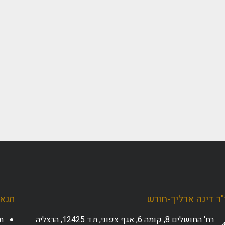
ר דינה ארליך-חורש
תנאי
רח' החושלים 8, קומה 6, אגף צפוני, ת.ד 12425, הרצליה
ת