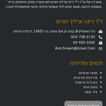
משרדה של עו"ד ד"ר דינה ארליך-חורש הוא משרד בוטיק המתמחה בדיני
משפחה וירושה, ואשר מציע ליווי משפטי איכותי, אישי ומותאם לכל מקרה.
ד"ר דינה ארליך-חורש
רח' החושלים 8, קומה 6, אגף צפוני, ת.ד 12425, הרצליה פיתוח
054-738-0120
09-950-5500
Adv.dinaeh@gmail.com
תנאים ומדיניות
תנאי שימוש
מדיניות פרטיות
הצהרת נגישות
מפת אתר
צור קשר
ניהול העדפות עוגיות