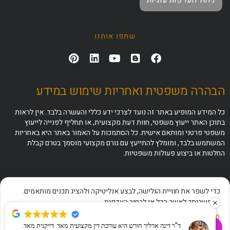
שתפו אותנו
הבהרה משפטית ואחריות שימוש במידע
כל המידע המופיע באתר זה נועד לצרכי ידע כללי והעשרה בלבד. אין לראות
בתוכן האתר ייעוץ משפטי, חוות דעת מקצועית, או תחליף לפנייה לייעוץ
משפטי פרטני ומותאם אישית. כל הסתמכות על האמור באתר היא באחריות
המשתמש בלבד, ומומלץ להתייעץ עם גורם מקצועי מוסמך בטרם קבלת
החלטות או ביצוע פעולות משפטיות.
כדי לשפר את חוויית הגלישה, לבצע אנליטיקה ולהציג תכנים מותאמים.
באפשרותך לאשר הכל או לבחור העדפות.
מדיניות פרטיות
·
תנאי שימוש
·
הצהרת נגישות
ד"ר דינה ארליך חורש היא עורכת דין מקצועית מאד. דייקנית מאד.
✦
שאלו את ה-AI שלנו