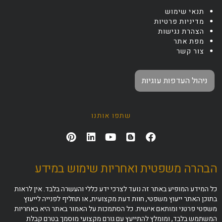
תנאי שימוש
מדיניות פרטיות
הצהרת נגישות
מפת אתר
צור קשר
ניהול העדפות עוגיות
שתפו אותנו
הבהרה משפטית ואחריות שימוש במידע
כל המידע המופיע באתר זה נועד לצרכי ידע כללי והעשרה בלבד. אין לראות
בתוכן האתר ייעוץ משפטי, חוות דעת מקצועית, או תחליף לפנייה לייעוץ
משפטי פרטני ומותאם אישית. כל הסתמכות על האמור באתר היא באחריות
המשתמש בלבד, ומומלץ להתייעץ עם גורם מקצועי מוסמך בטרם קבלת