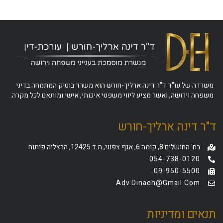
משרדה של עו"ד ד"ר דינה ארליך-חורש הוא משרד בוטיק המתמחה בדיני
משפחה וירושה, ואשר מציע ליווי משפטי איכותי, אישי ומותאם לכל מקרה.
ד"ר דינה ארליך-חורש
רח' החושלים 8, קומה 6, אגף צפוני, ת.ד 12425, הרצליה פיתוח
054-738-0120
09-950-5500
Adv.dinaeh@gmail.com
תנאים ומדיניות