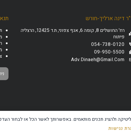
ר דינה ארליך-חורש
תנאי
רח' החושלים 8, קומה 6, אגף צפוני, ת.ד 12425, הרצליה
ת
פיתוח
מד
ה
054-738-0120
מ
09-950-5500
צ
Adv.dinaeh@gmail.com
ניה
ראות בתוכן האתר ייעוץ משפטי,
ליטיקה ולהציג תכנים מותאמים. באפשרותך לאשר הכל או לבחור העדפו
אישית. כל הסתמכות על האמור
עי מוסמך בטרם קבלת החלטות
ת נגישות