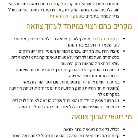
מוסמכת מחוץ לישראל ומבקשים לקבל צו קיום צוואה בישראל, אין
חובה להגיש את הצוואה המקורית, אך צו קיום הצוואה שניתן בחו״ל
צריך לעמוד בתנאים ש
בפקודת הראיות
.
מקרים בהם רצוי במיוחד לערוך צוואה
ידועים בציבור
: מומלץ לערוך צוואה כדי למנוע סכסוך אפשרי
לגבי מעמד הידוע בציבור הנותר.
פיצול הירושה: מקרים שבהם המוריש מעוניין להוריש חלקים
ספציפיים מעיזבונו לקרוביו, לאנשים שאינם קרוביו או לתאגידים,
שלא בהתאם להוראות חוק הירושה.
זכויות ברכוש: מקרים שבהם קיים צורך להסדיר זכויות שימוש
ברכוש לאחר מותו של המצווה.
בני זוג גרושים או פרודים ומשפחות שבראשן הורה עצמאי
(משפחות חד הוריות): חוק הירושה אינו מסדיר את זכויות הירושה
במקרים אלה.
זוג מבוגר שאין לו ילדים והוא בגיל שככל הנראה לא יהיו לו ילדים.
זוג שנשוי נישואים שניים ולכל אחד מבני הזוג יש ילדים משלו.
מי רשאי לערוך צוואה
ככלל, כל אדם רשאי לערוך צוואה.
קיימים מקרים יוצאים מן הכלל, בהם אדם פסול לצוות בשל חוסר