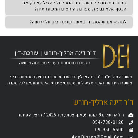
גישור בסכסוכי ירושה: מתי הוא יכול להציל לא רק את
הכסף אלא גם את מערכת היחסים המשפחתית?
למה אחים שהסתדרו במשך שנים רבים על ירושה?
משרדה של עו"ד ד"ר דינה ארליך-חורש הוא משרד בוטיק המתמחה בדיני
משפחה וירושה, ואשר מציע ליווי משפטי איכותי, אישי ומותאם לכל מקרה.
ד"ר דינה ארליך-חורש
רח' החושלים 8, קומה 6, אגף צפוני, ת.ד 12425, הרצליה פיתוח
054-738-0120
09-950-5500
Adv.dinaeh@gmail.com