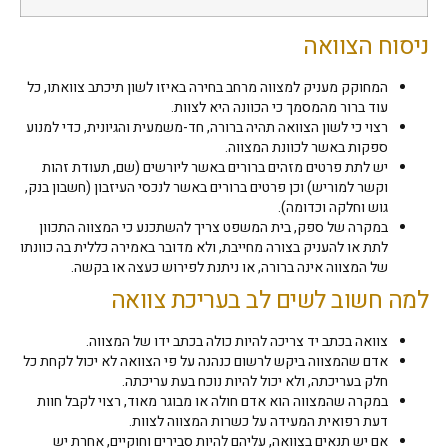
ניסוח הצוואה
המחוקק מעניק למצווה מרחב בחירה באיזו לשון תיכתב צוואתו, כל
עוד ברור מהמסמך כי הכוונה היא לצוות.
רצוי כי לשון הצוואה תהיה ברורה, חד-משמעית והגיונית, כדי למנוע
ספקות באשר לכוונת המצווה.
יש לתת פרטים מזהים ברורים באשר ליורשים (שם, תעודת זהות
וקשר למוריש) וכן פרטים ברורים באשר לנכסי העיזבון (חשבון בנק,
גוש וחלקה וכדומה).
במקרה של ספק, בית המשפט צריך להשתכנע כי המצווה התכוון
לתת או להעניק בצורה מחייבת, ולא מדובר באמירה כללית בה כוונתו
של המצווה אינה ברורה, או ניתנת לפירוש כעצה או בקשה.
למה חשוב לשים לב בעריכת צוואה
צוואה בכתב יד צריכה להיות כולה בכתב ידו של המצווה.
אדם שהמצווה ביקש לרשום כנהנה על פי הצוואה לא יכול לקחת כל
חלק בעריכתה, ולא יכול להיות נוכח בעת עריכתה.
במקרה שהמצווה הוא אדם חולה או מבוגר מאוד, רצוי לקבל חוות
דעת רפואית המעידה על כשרות המצווה לצוות.
אם יש תנאים בצוואה, עליהם להיות סבירים וחוקיים, אחרת יש