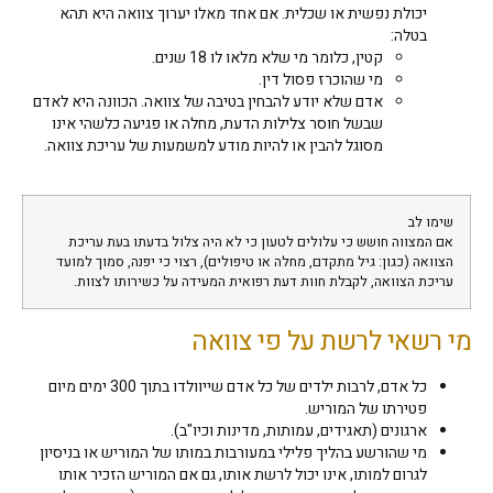
יכולת נפשית או שכלית. אם אחד מאלו יערוך צוואה היא תהא
בטלה:
קטין, כלומר מי שלא מלאו לו 18 שנים.
מי שהוכרז פסול דין.
אדם שלא יודע להבחין בטיבה של צוואה. הכוונה היא לאדם
שבשל חוסר צלילות הדעת, מחלה או פגיעה כלשהי אינו
מסוגל להבין או להיות מודע למשמעות של עריכת צוואה.
שימו לב
אם המצווה חושש כי עלולים לטעון כי לא היה צלול בדעתו בעת עריכת
הצוואה (כגון: גיל מתקדם, מחלה או טיפולים), רצוי כי יפנה, סמוך למועד
עריכת הצוואה, לקבלת חוות דעת רפואית המעידה על כשירותו לצוות.
מי רשאי לרשת על פי צוואה
כל אדם, לרבות ילדים של כל אדם שייוולדו בתוך 300 ימים מיום
פטירתו של המוריש.
ארגונים (תאגידים, עמותות, מדינות וכיו"ב).
מי שהורשע בהליך פלילי במעורבות במותו של המוריש או בניסיון
לגרום למותו, אינו יכול לרשת אותו, גם אם המוריש הזכיר אותו