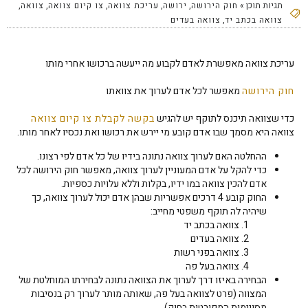
תגיות תוכן »
חוק הירושה
,
ירושה
,
עריכת צוואה
,
צו קיום צוואה
,
צוואה
,
צוואה בכתב יד
,
צוואה בעדים
עריכת צוואה מאפשרת לאדם לקבוע מה ייעשה ברכושו אחרי מותו
חוק הירושה
מאפשר לכל אדם לערוך את צוואתו
כדי שצוואה תיכנס לתוקף יש להגיש
בקשה לקבלת צו קיום צוואה
צוואה היא מסמך שבו אדם קובע מי יירש את רכושו ואת נכסיו לאחר מותו.
ההחלטה האם לערוך צוואה נתונה בידיו של כל אדם לפי רצונו.
כדי להקל על אדם המעוניין לערוך צוואה, מאפשר חוק הירושה לכל
אדם להכין צוואה במו ידיו, בקלות וללא עלויות כספיות.
החוק קובע 4 דרכים אפשריות שבהן אדם יכול לערוך צוואה, כך
שיהיה לה תוקף משפטי מחייב:
צוואה בכתב יד
צוואה בעדים
צוואה בפני רשות
צוואה בעל פה
הבחירה באיזו דרך לערוך את הצוואה נתונה לבחירתו המוחלטת של
המצווה (פרט לצוואה בעל פה, שאותה מותר לערוך רק בנסיבות
מסויימות המפורטות בחוק).