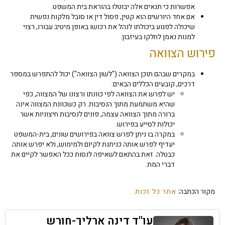
אפשרות כי תנאים אלה יבוטלו בהוראת בית המשפט.
אם אחד היורשים הוא קטין, פסול דין או סובל מלקות נפשית
שיכולה לפגוע ביכולתו לנהל את רכושו באופן מיטיב עבורו, רצוי
למנות נאמן לחלקו בעיזבון.
פירוש הצוואה
במקרים שבהם תוכן הצוואה ("לשון הצוואה") יכול להתפרש במספר
דרכים, קובעים הכללים הבאים:
יש לפרש את הצוואה לפי כוונתו ורצונו של המצווה, כפי
שהיא משתמעת מתוך הנסיבות. רק כשכוונת המצווה אינה
ברורה מתוך הצוואה עצמה, פונים לנסיבות חיצוניות אשר
יכולות לסייע בפירוש.
במקרה בו ניתן לפרש צוואה בפירושים שונים, בית-המשפט
יעדיף לפרש אותה כניתנת לקיום ולמימוש, ולא יפרש אותה
כבטלה. זאת בהתאם לשאיפה לנסות ככל האפשר לקיים את
דברי המת.
מקור הכתבה:
אתר כל זכות
עו''ד דינה ארליך-חורש