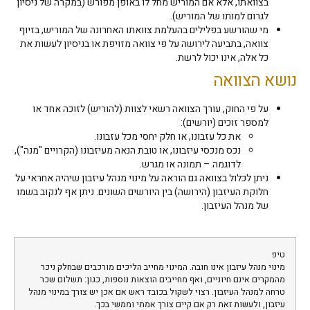
בצוואתו, אלא אם המוריש מחל לו באופן מפורש (במקרה של ניסיון
לגרום למותו של המוריש).
מי שהורשע בפלילים בהעלמת צוואתו האחרונה של המוריש, בזיוף
צוואה, בתביעה לירושה על פי צוואה מזויפת או בניסיון לעשות את
כל אלה, אינו יכול לרשת.
נושא הצוואה
על פי החוק, עורך הצוואה רשאי לצוות (להוריש) לזוכה אחד או
למספר זוכים (יורשים):
את כל עזבונו, או חלק יחסי מכל עזבונו.
נכס מנכסי עיזבונו, או טובת הנאה מעיזבונו (הקרויים "מנה"),
לדוגמה – תמונה או מגרש.
ניתן לכלול בצוואה גם הוראה על מינוי מנהל עיזבון שיהיה אחראי על
חלוקת העיזבון (הירושה) בין היורשים השונים. ניתן אף לנקוב בשמו
של מנהל העיזבון.
טיפ
מינוי מנהל עיזבון אינו חובה. המינוי מחייב הליכים מורכבים שבחלק ניכר
מהמקרים אינם חיוניים, ואף מחייבים הוצאות נוספות, כגון: תשלום שכר
טרחה למנהל העיזבון. רצוי לשקול בכובד ראש אם אכן יש צורך במינוי מנהל
עיזבון, ולעשות זאת רק אם קיים צורך אמתי וממשי בכך.