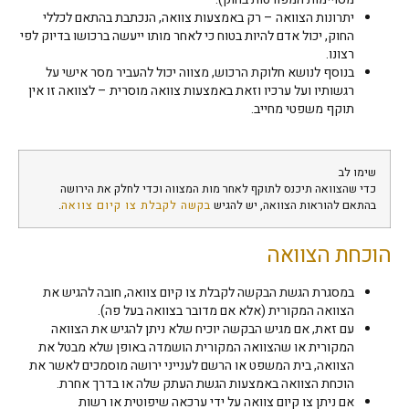
יתרונות הצוואה – רק באמצעות צוואה, הנכתבת בהתאם לכללי
החוק, יכול אדם להיות בטוח כי לאחר מותו ייעשה ברכושו בדיוק לפי
רצונו.
בנוסף לנושא חלוקת הרכוש, מצווה יכול להעביר מסר אישי על
רגשותיו ועל ערכיו וזאת באמצעות צוואה מוסרית – לצוואה זו אין
תוקף משפטי מחייב.
שימו לב
כדי שהצוואה תיכנס לתוקף לאחר מות המצווה וכדי לחלק את הירושה
בהתאם להוראות הצוואה, יש להגיש
בקשה לקבלת צו קיום צוואה
.
הוכחת הצוואה
במסגרת הגשת הבקשה לקבלת צו קיום צוואה, חובה להגיש את
הצוואה המקורית (אלא אם מדובר בצוואה בעל פה).
עם זאת, אם מגיש הבקשה יוכיח שלא ניתן להגיש את הצוואה
המקורית או שהצוואה המקורית הושמדה באופן שלא מבטל את
הצוואה, בית המשפט או הרשם לענייני ירושה מוסמכים לאשר את
הוכחת הצוואה באמצעות הגשת העתק שלה או בדרך אחרת.
אם ניתן צו קיום צוואה על ידי ערכאה שיפוטית או רשות