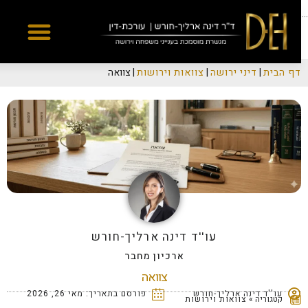
Yes
...
דף הבית
|
דיני ירושה
|
צוואות וירושות
|
צוואה
עו''ד דינה ארליך-חורש
ארכיון מחבר
צוואה
עו''ד דינה ארליך-חורש
פורסם בתאריך:
מאי 26, 2026
קטגוריה »
צוואות וירושות