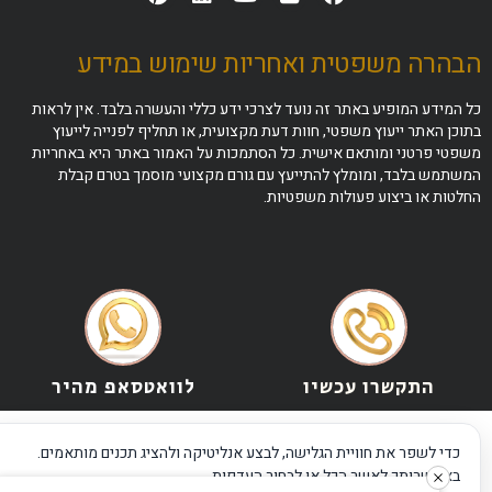
הבהרה משפטית ואחריות שימוש במידע
כל המידע המופיע באתר זה נועד לצרכי ידע כללי והעשרה בלבד. אין לראות
בתוכן האתר ייעוץ משפטי, חוות דעת מקצועית, או תחליף לפנייה לייעוץ
משפטי פרטני ומותאם אישית. כל הסתמכות על האמור באתר היא באחריות
המשתמש בלבד, ומומלץ להתייעץ עם גורם מקצועי מוסמך בטרם קבלת
החלטות או ביצוע פעולות משפטיות.
התקשרו עכשיו
לוואטסאפ מהיר
כדי לשפר את חוויית הגלישה, לבצע אנליטיקה ולהציג תכנים מותאמים.
באפשרותך לאשר הכל או לבחור העדפות.