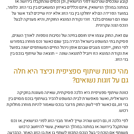
קובע שנכסים שנרכשו לפני הנישואין, וכן נכסים שהתקבלו בירושה או
במתנה במהלך הנישואין, אינם נכללים באיזון המשאבים בין בני הזוג. כלומר,
במועד הפרידה הם לא יחולקו בין בני הזוג אלא יהיו שייכים לצד אשר על
שמו הם רשומים בלבד. זוהי נקודת המוצא החוקית, והיא מעניקה לבעל
הנכס הגנה עקרונית.
עם זאת, החוק עצמו אינו חוסם בחינה של נסיבות נוספות. לאורך השנים,
פסיקת בתי המשפט בישראל הכירה בכך שגם כאשר נכס מוחרג במפורש
לפי החוק, ייתכנו מצבים שבהם אופן ניהול החיים המשותפים ישנה בפועל
את נקודת המוצא הזו ויוביל לתוצאה שונה – תוצאה של שיתוף בנכס בין
בני הזוג.
מהי כוונת שיתוף ספציפית וכיצד היא חלה
גם על זוגות נשואים?
כוונת שיתוף ספציפית היא הלכה פסיקתית, שאינה מעוגנת בחקיקה
הישראלית, ואשר מאפשרת לבית המשפט להכיר בשיתוף בנכס מסוים בין
בני זוג, גם כאשר לפי לשון החוק מדובר בנכס שאמור להיות מוחרג מחלוקת
רכוש.
לפי הלכה זו, גם רכוש שהיה שייך לאחד מבני הזוג לפני הנישואין, או נכס
שהתקבל בירושה או במתנה במהלך הנישואין, עשוי להיחשב כרכוש
משותף אם הוכח כי בעל הנכס התכוון לשתף בו את בן הזוג האחר. ההכרעה