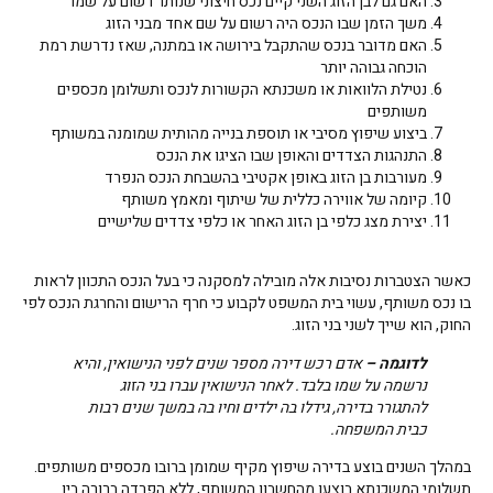
האם גם לבן הזוג השני קיים נכס חיצוני שנותר רשום על שמו
משך הזמן שבו הנכס היה רשום על שם אחד מבני הזוג
האם מדובר בנכס שהתקבל בירושה או במתנה, שאז נדרשת רמת
הוכחה גבוהה יותר
נטילת הלוואות או משכנתא הקשורות לנכס ותשלומן מכספים
משותפים
ביצוע שיפוץ מסיבי או תוספת בנייה מהותית שמומנה במשותף
התנהגות הצדדים והאופן שבו הציגו את הנכס
מעורבות בן הזוג באופן אקטיבי בהשבחת הנכס הנפרד
קיומה של אווירה כללית של שיתוף ומאמץ משותף
יצירת מצג כלפי בן הזוג האחר או כלפי צדדים שלישיים
כאשר הצטברות נסיבות אלה מובילה למסקנה כי בעל הנכס התכוון לראות
בו נכס משותף, עשוי בית המשפט לקבוע כי חרף הרישום והחרגת הנכס לפי
החוק, הוא שייך לשני בני הזוג.
לדוגמה –
אדם רכש דירה מספר שנים לפני הנישואין, והיא
נרשמה על שמו בלבד. לאחר הנישואין עברו בני הזוג
להתגורר בדירה, גידלו בה ילדים וחיו בה במשך שנים רבות
כבית המשפחה.
במהלך השנים בוצע בדירה שיפוץ מקיף שמומן ברובו מכספים משותפים.
תשלומי המשכנתא בוצעו מהחשבון המשותף, ללא הפרדה ברורה בין