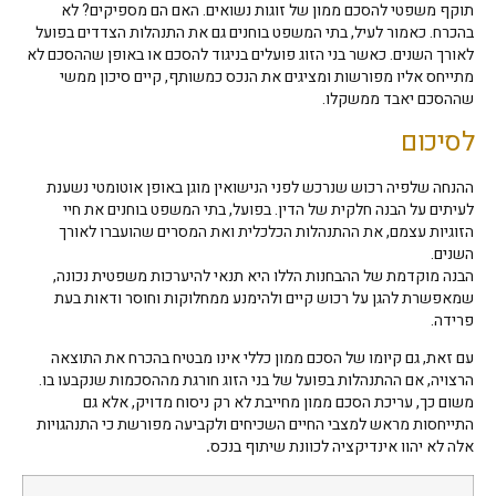
תוקף משפטי להסכם ממון של זוגות נשואים. האם הם מספיקים? לא
בהכרח. כאמור לעיל, בתי המשפט בוחנים גם את התנהלות הצדדים בפועל
לאורך השנים. כאשר בני הזוג פועלים בניגוד להסכם או באופן שההסכם לא
מתייחס אליו מפורשות ומציגים את הנכס כמשותף, קיים סיכון ממשי
שההסכם יאבד ממשקלו.
לסיכום
ההנחה שלפיה רכוש שנרכש לפני הנישואין מוגן באופן אוטומטי נשענת
לעיתים על הבנה חלקית של הדין. בפועל, בתי המשפט בוחנים את חיי
הזוגיות עצמם, את ההתנהלות הכלכלית ואת המסרים שהועברו לאורך
השנים.
הבנה מוקדמת של ההבחנות הללו היא תנאי להיערכות משפטית נכונה,
שמאפשרת להגן על רכוש קיים ולהימנע ממחלוקות וחוסר ודאות בעת
פרידה.
עם זאת, גם קיומו של הסכם ממון כללי אינו מבטיח בהכרח את התוצאה
הרצויה, אם ההתנהלות בפועל של בני הזוג חורגת מההסכמות שנקבעו בו.
משום כך, עריכת הסכם ממון מחייבת לא רק ניסוח מדויק, אלא גם
התייחסות מראש למצבי החיים השכיחים ולקביעה מפורשת כי התנהגויות
אלה לא יהוו אינדיקציה לכוונת שיתוף בנכס
.