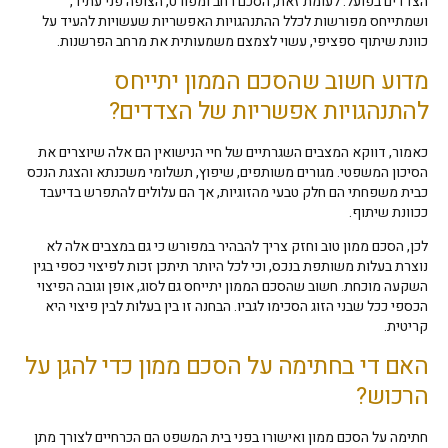
הצדדים בפועל. לעומת זאת, הסכם רחב ומפורט, הצופה פני עתיד,
ושמתייחס מפורשות לכלל ההתנהגויות האפשריות שעשויות להעיד על
כוונת שיתוף ספציפי, עשוי לצמצם משמעותית את מרחב הפרשנות.
מדוע חשוב שהסכם הממון יתייחס
להתנהגויות אפשריות של הצדדים?
כאמור, דווקא המצבים השגרתיים של חיי הנישואין הם אלה שיוצרים את
הסיכון המשפטי. מגורים משותפים, שיפוץ, תשלומי משכנתא והצגת הנכס
כבית משפחתי הם חלק טבעי מהזוגיות, אך הם עלולים להתפרש בדיעבד
ככוונת שיתוף.
לכן, הסכם ממון טוב וחזק צריך להבהיר במפורש כי גם במצבים אלה לא
נוצרת בעלות משותפת בנכס, וכי לכל היותר תיתכן זכות לפיצוי כספי בגין
השקעה מוכחת. חשוב שהסכם הממון יתייחס גם לסוג, אופן וגובה הפיצוי
הכספי ככל שבני הזוג הסכימו לגביו. הבחנה זו בין בעלות לבין פיצוי היא
קריטית.
האם די בחתימה על הסכם ממון כדי להגן על
הרכוש?
חתימה על הסכם ממון ואישורו בפני בית המשפט הם הכרחיים לצורך מתן