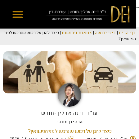
Yes
...
דף הבית
|
דיני ירושה
|
צוואות וירושות
|
כיצד להגן על רכוש שנרכש לפני
הנישואין?
עו''ד דינה ארליך-חורש
ארכיון מחבר
כיצד להגן על רכוש שנרכש לפני הנישואין?
עו''ד דינה ארליך-חורש
פורסם בתאריך:
ינואר 18, 2026