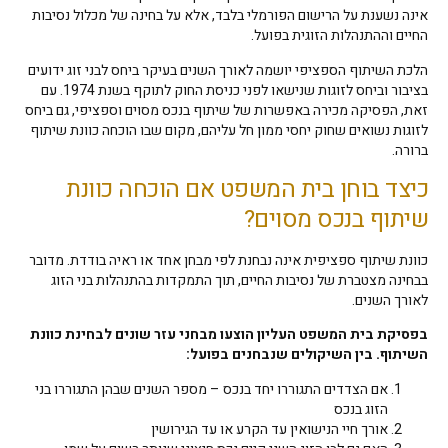
אינה נשענת על הרישום הפורמלי בלבד, אלא על בחינה של מכלול נסיבות
החיים וההתנהלות הזוגית בפועל.
הלכת השיתוף הספציפי יושמה לאורך השנים בעיקר ביחס לבני זוג ידועים
בציבור וביחס לזוגות שנישאו לפני כניסת החוק לתוקף בשנת 1974. עם
זאת, הפסיקה מכירה באפשרות של שיתוף בנכס מסוים וספציפי, גם ביחס
לזוגות נשואים שחוק יחסי ממון חל עליהם, מקום שבו הוכחה כוונת שיתוף
ברורה.
כיצד בוחן בית המשפט אם הוכחה כוונת
שיתוף בנכס מסוים?
כוונת שיתוף ספציפית אינה נבחנת לפי מבחן אחד או ראיה בודדת. מדובר
בבחינה מצטברת של נסיבות החיים, תוך התמקדות בהתנהלות בני הזוג
לאורך השנים.
בפסיקת בית המשפט העליון הוצעו מבחני עזר שונים לבחינת כוונת
השיתוף. בין השיקולים שנבחנים בפועל:
אם הצדדים התגוררו יחד בנכס – מספר השנים שבהן התגוררו בני
הזוג בנכס
אורך חיי הנישואין עד הקרע או עד הגירושין