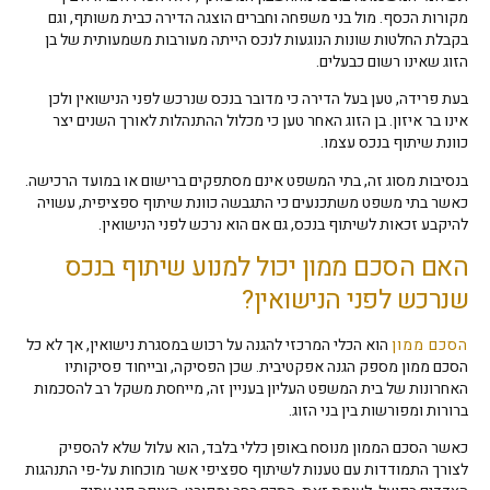
מקורות הכסף. מול בני משפחה וחברים הוצגה הדירה כבית משותף, וגם
בקבלת החלטות שונות הנוגעות לנכס הייתה מעורבות משמעותית של בן
הזוג שאינו רשום כבעלים.
בעת פרידה, טען בעל הדירה כי מדובר בנכס שנרכש לפני הנישואין ולכן
אינו בר איזון. בן הזוג האחר טען כי מכלול ההתנהלות לאורך השנים יצר
כוונת שיתוף בנכס עצמו.
בנסיבות מסוג זה, בתי המשפט אינם מסתפקים ברישום או במועד הרכישה.
כאשר בתי משפט משתכנעים כי התגבשה כוונת שיתוף ספציפית, עשויה
להיקבע זכאות לשיתוף בנכס, גם אם הוא נרכש לפני הנישואין.
האם הסכם ממון יכול למנוע שיתוף בנכס
שנרכש לפני הנישואין?
הסכם ממון
הוא הכלי המרכזי להגנה על רכוש במסגרת נישואין, אך לא כל
הסכם ממון מספק הגנה אפקטיבית. שכן הפסיקה, ובייחוד פסיקותיו
האחרונות של בית המשפט העליון בעניין זה, מייחסת משקל רב להסכמות
ברורות ומפורשות בין בני הזוג.
כאשר הסכם הממון מנוסח באופן כללי בלבד, הוא עלול שלא להספיק
לצורך התמודדות עם טענות לשיתוף ספציפי אשר מוכחות על-פי התנהגות