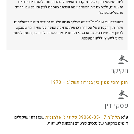
ליווי משפטי נכון בשלב מוקדם מאפשר לתרגם כוונות להסדרים ברורים
ומעשיים, ולצמצם את הפער בין מה שנכתב בהסכם לבין האופן שבו החיים
מתנהלים בפועל.
במשרדה של עוה"ד ד"ר דינה ארליך חורש מלווים יחידים וזוגות בתהליכים
אלה, תוך הקפדה על הסדרה רכושית מדויקת וצופה פני עתיד. מי שמבקש
לבחון את מצבו האישי או הזוגי ולהסדיר את ההגנה על רכושו, מוזמן לפנות
אלינו לייעוץ ולליווי משפטי.
חקיקה
חוק יחסי ממון בין בני זוג תשל"ג – 1973
פסקי דין
ע"א
תלה"מ 39060-05-17 פלוני נ' אלמונית
שבו נדונו שיקולים
דומים בהקשר של נכסים פרטיים והכוונה לשיתוף.