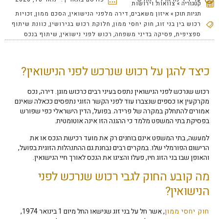
קטגוריה »
צוואות וירושות
תגיות תוכן »
איזון משאבים
,
דירה מלפני הנישואין
,
הסכם ממון
,
זכויות
רכוש בין בני זוג
,
חוק יחסי ממון
,
חלוקת רכוש בגירושין
,
כוונת שיתוף
ספציפית
,
פסיקה בדיני משפחה
,
רכוש לפני נישואין
,
שיתוף בנכס
כיצד להגן על רכוש שנרכש לפני הנישואין?
רכוש שנרכש לפני הנישואין נתפס בעיני רבים כרכוש מוגן. דירה, נכס
מקרקעין או כספים שנצברו עוד לפני הקשר הזוגי נתפסים ככאלה שאינם
אמורים להתחלק במקרה של פרידה. בפועל, הדין הישראלי כפי שפורש
בפסיקת בתי המשפט מלמד כי ההגנה הזו אינה אוטומטית.
למעשה, בתי המשפט אינם בוחנים רק את מועד רכישת הנכס או את
הרישום הפורמלי שלו. במקרים רבים נבחנת גם ההתנהלות הזוגית בפועל,
והאופן שבו בני הזוג חיו, פעלו והציגו את הנכס לאורך חיי הנישואין.
מה קובע החוק לגבי רכוש שנרכש לפני
הנישואין?
חוק יחסי ממון
, אשר חל על בני זוג שנישאו החל מיום 1 בינואר 1974,