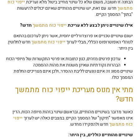
הבחנה זו חשובה, משום שלא כל שינוי מחייב ביטול מלא ועריכת
ייפוי כוח
מתמשך
חדש. עם זאת, יש שינויים מהותיים שאינם יכולים להיעשות
"בתוך" המסמך הקיים.
אילו שינויים ניתן לבצע ללא עריכת
ייפוי כוח מתמשך
חדש
?
ישנם שינויים טכניים או פרוצדורליים יחסית, אשר ניתן לעדכנם בהתאם
לנוהלי האפוטרופוס הכללי, מבלי לערוך
ייפוי כוח מתמשך
חדש לחלוטין.
בין היתר:
עדכון פרטים מזהים, כגון כתובות או פרטי התקשרות של מיופי הכוח
הבהרות נקודתיות שאינן משנות את מהות ההסמכה
שינויים מסוג זה אינם נוגעים לליבת ההסדר, ולכן אינם מצריכים החלפת
המסמך כולו.
מתי אין מנוס מעריכת
ייפוי כוח מתמשך
חדש?
כאשר מדובר בשינויים מהותיים, ובראשם שינוי בזהות מיופה הכוח, הדין
אינו מאפשר “תיקון” של המסמך הקיים. במצבים כאלה יש לערוך
ייפוי
כוח מתמשך
חדש ולהפקידו מחדש.
שינויים מהותיים כוללים, בין היתר: