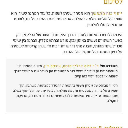
לסיכום
ייפוי כוח מתמשך
הוא מסמך שניתן לשנות. כל עוד הממנה כשיר, הוא
שומר על שליטה מלאה בהחלטה אם להותיר את ההסדר על כנו, לשנות
אותו או לבטלו לחלוטין.
היכולת לבצע התאמות לאורך הדרך היא יתרון חשוב של הכלי, אך רק
כאשר השינויים נעשים באופן נכון, מודע ובהתאם לדין. הבחנה בין שינוי
טכני לשינוי מהותי, והבנה מתי נדרש ייפוי כוח חדש, הן קריטיות לשמירה
על רצון הממנה ועל תוקפו של ההסדר.
משרדה של
ד"ר דינה ארליך-חורש, עורכת-דין
,
מלווה ממנים ובני
משפחותיהם הן בעריכת ייפויי כוח מתמשכים והן בשלב שבו מתעורר צורך
לשנות או לבטל ייפוי כוח קיים.
הליווי מבוסס על ניסיון מעשי בהתאמת ההסדר למציאות משתנה, תוך
שמירה על בהירות משפטית ומניעת מחלוקות עתידיות. פנייה לייעוץ בשלב
שבו הממנה עדיין כשיר מאפשרת לבצע שינויים בצורה מסודרת, מדויקת
ושקולה.