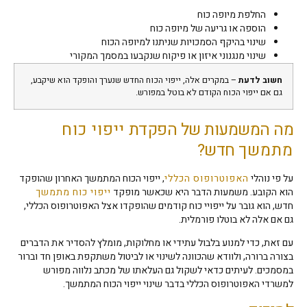
החלפת מיופה כוח
הוספה או גריעה של מיופה כוח
שינוי בהיקף הסמכויות שניתנו למיופה הכוח
שינוי מנגנוני איזון או פיקוח שנקבעו במסמך המקורי
חשוב לדעת
– במקרים אלה, ייפוי הכוח החדש שנערך והופקד הוא שיקבע,
גם אם ייפוי הכוח הקודם לא בוטל במפורש.
מה המשמעות של הפקדת
ייפוי כוח
מתמשך
חדש?
על פי נוהלי
האפוטרופוס הכללי
, ייפוי הכוח המתמשך האחרון שהופקד
הוא הקובע. משמעות הדבר היא שכאשר מופקד
ייפוי כוח מתמשך
חדש, הוא גובר על ייפויי כוח קודמים שהופקדו אצל האפוטרופוס הכללי,
גם אם אלה לא בוטלו פורמלית.
עם זאת, כדי למנוע בלבול עתידי או מחלוקות, מומלץ להסדיר את הדברים
בצורה ברורה, ולוודא שהכוונה לשינוי או לביטול משתקפת באופן חד וברור
במסמכים. לעיתים כדאי לשקול גם העלאתו של מכתב נלווה מפורש
למשרדי האפוטרופוס הכללי בדבר שינוי ייפוי הכוח המתמשך.