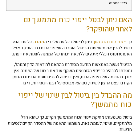
בידי הממנה.
האם ניתן לבטל
ייפוי כוח מתמשך
גם
לאחר שהופקד?
כן.
ייפוי כוח מתמשך
ניתן לביטול בכל עת על ידי ה
ממנה
, כל עוד הוא
כשיר להבין את משמעות הביטול. העובדה שייפוי הכוח כבר הופקד אצל
האפוטרופוס הכללי אינה שוללת את זכותו של הממנה לשנות את דעתו.
הביטול נעשה באמצעות הודעה מסודרת בהתאם להוראות הדין והנוהל,
ומטרתו להבהיר כי ייפוי הכוח אינו משקף עוד את רצונו של הממנה. אין
צורך בהסכמה של מיופה הכוח, ואין דרישה להוכיח טעות או פגם במסמך
הקודם. עצם הרצון לשינוי, כשהוא מבוסס על הבנה וכשירות, די בו.
מה ההבדל בין ביטול לבין שינוי של
ייפוי
כוח מתמשך
?
ביטול משמעותו מחיקת ייפוי הכוח המתמשך הקיים, כך שהוא חדל
מלהתקיים. שינוי, לעומת זאת, משמעו התאמה של ההסדר הקיים לנסיבות
חדשות.