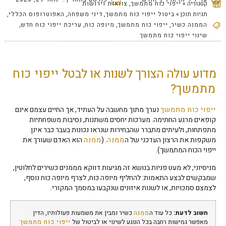
קטגוריה »
ייפוי כוח מתמשך
,
צוואות וירושות
תגיות תוכן »
ביטול ייפוי כוח מתמשך
,
דיני משפחה
,
האפוטרופוס הכללי
,
הממנה כשיר
,
ייפוי כוח מתמשך
,
מיופה כוח
,
עריכת ייפוי כוח חדש
,
שינוי ייפוי כוח מתמשך
מדוע עולה הצורך לשנות או לבטל
ייפוי כוח
מתמשך
?
ייפוי כוח מתמשך
נערך מתוך מחשבה על העתיד, אך החיים עצמם אינם
קופאים מרגע החתימה. מערכות יחסים משתנות, נסיבות משפחתיות
מתפתחות, ולעיתים מתברר שהבחירות שנראו נכונות בעבר כבר אינן
משקפות את הרצון העדכני של ה
ממנה
. (
ממנה
הוא האדם שעורך את
ייפוי הכוח המתמשך).
מניסיוני, לא מעט פניות בנושא זה מגיעות דווקא מממנים כשירים לחלוטין,
שמבקשים לבצע התאמות: להחליף מיופה כוח, לצרף מיופה כוח נוסף,
לצמצם סמכויות, או לשנות איזונים שנקבעו במסמך המקורי.
חשוב לדעת:
כל עוד ה
ממנה
כשיר ומבין את משמעות פעולותיו, הדין
מאפשר גמישות רחבה בכל הנוגע לשינוי או לביטול של
ייפוי כוח מתמשך