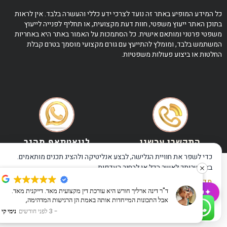
כל המידע המופיע באתר זה נועד לצרכי ידע כללי והעשרה בלבד. אין לראות
בתוכן האתר ייעוץ משפטי, חוות דעת מקצועית, או תחליף לפנייה לייעוץ
משפטי פרטני ומותאם אישית. כל הסתמכות על האמור באתר היא באחריות
המשתמש בלבד, ומומלץ להתייעץ עם גורם מקצועי מוסמך בטרם קבלת
החלטות או ביצוע פעולות משפטיות.
התקשרו עכשיו
לוואטסאפ מהיר
כדי לשפר את חוויית הגלישה, לבצע אנליטיקה ולהציג תכנים מותאמים.
באפשרותך לאשר הכל או לבחור העדפות.
מדיניות פרטיות
·
תנאי שימוש
·
הצהרת נגישות
ד"ר דינה ארליך חורש היא עורכת דין מקצועית מאד. דייקנית מאד.
✦
שאלו את ה-AI שלנו
אבל התכונות המייחדות אותה באמת הן הרגישות המדהימה,
אישור הכל
דחייה
ניהול העדפות
האכפתיות והעדינות שבה היא מתקשרת עם אדם מבוגר שבישורת
3 לפני חודשים
נימי קי
האחרונה לחייו ובאותה מידה עם מי שרק החל לצעוד. לא מובן מאליו.