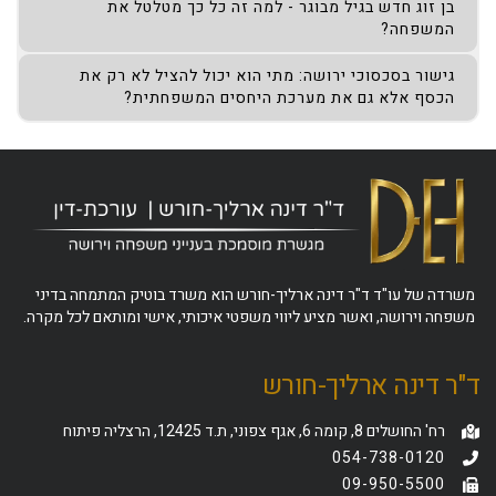
בן זוג חדש בגיל מבוגר - למה זה כל כך מטלטל את
המשפחה?
גישור בסכסוכי ירושה: מתי הוא יכול להציל לא רק את
הכסף אלא גם את מערכת היחסים המשפחתית?
משרדה של עו"ד ד"ר דינה ארליך-חורש הוא משרד בוטיק המתמחה בדיני
משפחה וירושה, ואשר מציע ליווי משפטי איכותי, אישי ומותאם לכל מקרה.
ד"ר דינה ארליך-חורש
רח' החושלים 8, קומה 6, אגף צפוני, ת.ד 12425, הרצליה פיתוח
054-738-0120
09-950-5500