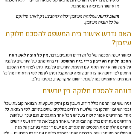
כלפיהם נוצר לפני ההורשה עצמה, או קטינים או חסויים – ללא הסכמה
או אישור הערכאה המוסמכת.
חשוב לדעת
שחלוקת העיזבון יכולה להתבצע רק לאחר סילוקם
של כל חובות העיזבון.
האם נדרש אישור בית המשפט להסכם חלוקת
עיזבון?
כאשר ישנה הסכמה של כל הצדדים הנוגעים בדבר,
אין כל חובה לאשר את
הסכם חלוקת העיזבון בידי בית המשפט
ודי בחתימתם של היורשים על גביו
על-מנת שהוא יהיה תקף. עם חתימת היורשים על גביו, ניתן לצרף את ההסכם
החתום לצו ירושה או צו קיום צוואה שהתקבל וניתן לפעול לפי הוראותיו מול כל
הגורמים הרשמיים כמו לשכת רישום המקרקעין, בנקים וכיו"ב.
דוגמה להסכם חלוקה בין יורשים
נניח שעיזבון המנוח כולל דירה, חשבון בנק ותיק השקעות. הצוואה קובעת שכל
נכסי העיזבון יחולקו בין שלושת הילדים בחלקים שווים ביניהם. לפי הצוואה, כל
אחד מהיורשים אמור לזכות בשליש מכל אחד מהנכסים. הגם שכך, שלושת
היורשים מעוניינים בחלוקה הבאה: יורש אחד מקבל את הדירה ושני יורשים
אחרים מחלקים את הנכסים הפיננסיים. אם ישנו די כסף בעיזבון על מנת
שהחלוקה תיוותר שווה, הדברים יעוגנו בהסכם חלוקת עיזבון בין היורשים – ולא