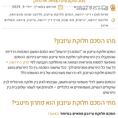
ממה שקובעים הצוואה או החוק
עו''ד דינה ארליך-חורש
פורסם בתאריך:
יולי 3, 2025
קטגוריה »
דיני משפחה
תגיות תוכן »
דיני ירושה
,
הסכם חלוקת עיזבון
,
חלוקה שונה מהצוואה
,
חלוקת ירושה
,
יורשים
,
מס שבח
,
עורך דין ירושה
,
עיזבון
,
צוואה
,
תשלום
איזון
מהו הסכם חלוקת עיזבון?
הסכם חלוקת עיזבון או "הסכם בין יורשים" הוא הסכם המעגן הסכמות הדדיות
שהתקבלו בין היורשים לגבי חלוקת נכסי עיזבון המוריש ביניהם. ההסכם
מאפשר לסטות מהוראות הצוואה או מהחלוקה הקבועה לפי
חוק הירושה
–
כל עוד כל היורשים מסכימים לכך. ככל שישנה הסכמה בין כל היורשים בנוגע
להסכם חלוקת העיזבון, לא נדרשת מעורבותו של בית המשפט כלל.
ההסכם נחשב לכלי משפטי גמיש וחשוב, שבכוחו לאזן בין חלוקה פורמלית לבין
שיקולים רגשיים, משפחתיים או כלכליים – ולעיתים אף לשמר שלום בית בין
היורשים.
מתי הסכם חלוקת עיזבון הוא פתרון מיטבי?
הסכם חלוקת עיזבון מתאים במיוחד
כאשר
: