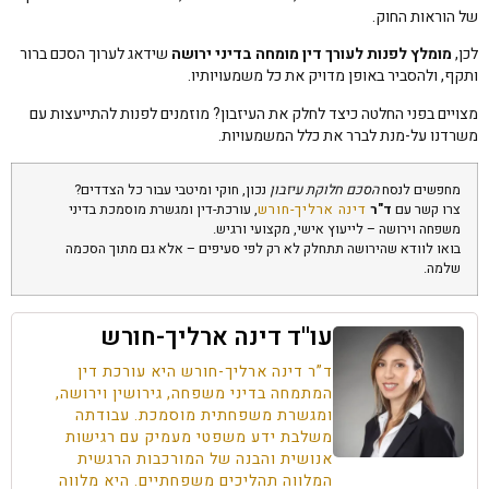
של הוראות החוק.
לכן,
מומלץ לפנות לעורך דין מומחה בדיני ירושה
שידאג לערוך הסכם ברור
ותקף, ולהסביר באופן מדויק את כל משמעויותיו.
מצויים בפני החלטה כיצד לחלק את העיזבון? מוזמנים לפנות להתייעצות עם
משרדנו על-מנת לברר את כלל המשמעויות.
מחפשים לנסח
הסכם חלוקת עיזבון
נכון, חוקי ומיטבי עבור כל הצדדים?
צרו קשר עם
ד"ר
דינה ארליך-חורש
, עורכת-דין ומגשרת מוסמכת בדיני
משפחה וירושה – לייעוץ אישי, מקצועי ורגיש.
בואו לוודא שהירושה תתחלק לא רק לפי סעיפים – אלא גם מתוך הסכמה
שלמה.
עו''ד דינה ארליך-חורש
ד”ר דינה ארליך-חורש היא עורכת דין
המתמחה בדיני משפחה, גירושין וירושה,
ומגשרת משפחתית מוסמכת. עבודתה
משלבת ידע משפטי מעמיק עם רגישות
אנושית והבנה של המורכבות הרגשית
המלווה תהליכים משפחתיים. היא מלווה