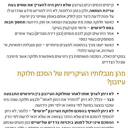
קיימים נכסים רבים בעיזבון
שלא ניתן היה להעריך את שווים בעת
עריכת הצוואה
, ולכן בזמן הרלוונטי, לא היה למוריש מידע שנדרש לו
על-מנת לדעת כיצד נכון לחלק אותם באופן שוויוני בין יורשיו.
כאשר חלוקה שונה מזו שקובעת הצוואה או חוק הירושה
תחסוך חבות
במס ליורשים
– מיסוי מקרקעין בעיקר.
אחד היורשים זקוק לנכס מסוים (כגון דירת מגורים) בעוד אחרים
מסתפקים בשווי כספי.
כאשר ישנו צורך בהתאמה למצבים מיוחדים – כגון מגבלות רפואיות, אי
כשירות, או קושי כלכלי.
במקרים כאלה, הסכמה משותפת בין היורשים מאפשרת חלוקה אשר מיטיבה
עם כל הצדדים.
מהן מגבלותיו העיקריות של הסכם חלוקת
עיזבון?
לא ניתן לערוך אותו לאחר שחלוקת העיזבון בין היורשים התבצעה
כבר
– ככלל, לא ניתן "להחזיר את הזמן לאחור" ולבצע חלוקה שונה מזו
שכבר בוצעה בפועל לפי צוואה או לפי חוק הירושה.
לא ניתן להוסיף בהסכם חלוקת העיזבון "יורשים"
– כלומר, לא ניתן
להוסיף להסכם אדם שלא הוזכר בצוואה או שלא זכאי לרשת לפי הדין.
ההסכם אינו יכול לפגוע בזכויות צדדים שלישיים
כגון נושים שהחוב