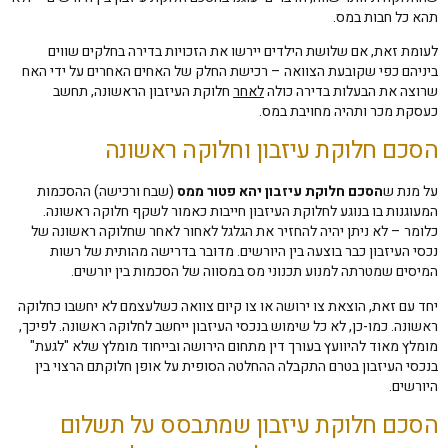
תהא כל חבות במס.
לעומת זאת, אם שלושת הילדים יירשו את הזכויות בדירה בחלקים שווים
ביניהם כפי שקובעת הצוואה – רכישת החלק של האחים האחרים על ידי האח
שרוצה את הבעלות בדירה כולה
לאחר
חלוקת העיזבון הראשונה, תחשב
כעסקת מכר ותהיה מחויבת במס.
הסכם חלוקת עיזבון וחלוקה ראשונה
על מנת ש
הסכם חלוקת עיזבון יהא פטור ממס
(שבח ורכישה) ההסכמות
המעוגנות בו בנוגע לחלוקת העיזבון חייבות כאמור לשקף חלוקה ראשונה.
כלומר – לא ניתן יהיה להחזיר את הגלגל לאחור לאחר שחלוקה ראשונה של
נכסי העיזבון כבר בוצעה בין היורשים. מדובר בדרישה מהותית של רשות
המיסים שמטרתה למנוע תכנוני מס במסווה של הסכמות בין יורשים.
יחד עם זאת, הוצאת צו ירושה או צו קיום צוואה כשלעצמם לא יחשבו כחלוקה
ראשונה. כמו-כן, לא כל שימוש בנכסי העיזבון ייחשב לחלוקה ראשונה. לפיכך,
מומלץ מאוד להיוועץ בעורך דין מתחום הירושה ובייחוד מומלץ שלא "לגעת"
בנכסי העיזבון בטרם התקבלה ההחלטה הסופית על אופן חלוקתם הרצוי בין
היורשים.
הסכם חלוקת עיזבון שמתבסס על תשלום