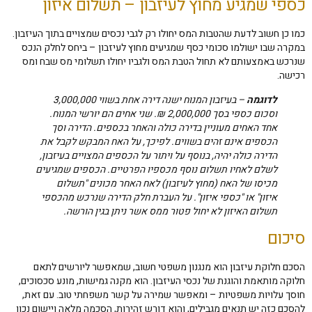
כספי שמגיע מחוץ לעיזבון – תשלום איזון
כמו כן חשוב לדעת שהטבות המס יחולו רק לגבי נכסים שמצויים בתוך העיזבון.
במקרה שבו ישולמו סכומי כסף שמגיעים מחוץ לעיזבון – ביחס לחלק הנכס
שנרכש באמצעותם לא תחול הטבת המס ולגביו יחולו תשלומי מס שבח ומס
רכישה.
לדוגמה
– בעיזבון המנוח ישנה דירה אחת בשווי 3,000,000
וסכום כספי בסך 2,000,000 ₪. שני אחים הם יורשי המנוח.
אחד האחים מעוניין בדירה כולה והאחר בכספים. הדירה וסך
הכספים אינם זהים בשווים. לפיכך, על האח המבקש לקבל את
הדירה כולה יהיה, בנוסף על ויתור על הכספים המצויים בעיזבון,
לשלם לאחיו תשלום נוסף מכספיו הפרטיים. הכספים שמגיעים
מכיסו של האח (מחוץ לעיזבון) לאח האחר מכונים "תשלום
איזון" או "כספי איזון". על העברת חלק הדירה שנרכש מהכספי
תשלום האיזון לא יחול פטור ממס אשר ניתן בגין הורשה.
סיכום
הסכם חלוקת עיזבון הוא מנגנון משפטי חשוב, שמאפשר ליורשים לתאם
חלוקה מותאמת והוגנת של נכסי העיזבון. הוא מקנה גמישות, מונע סכסוכים,
חוסך עלויות משפטיות – ומאפשר שמירה על קשר משפחתי טוב. עם זאת,
להסכם כזה יש תנאים מגבילים, והוא דורש זהירות, הסכמה מלאה ויישום נכון