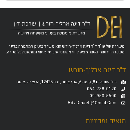
משרדה של עו"ד ד"ר דינה ארליך-חורש הוא משרד בוטיק המתמחה בדיני
משפחה וירושה, ואשר מציע ליווי משפטי איכותי, אישי ומותאם לכל מקרה.
ד"ר דינה ארליך-חורש
רח' החושלים 8, קומה 6, אגף צפוני, ת.ד 12425, הרצליה פיתוח
054-738-0120
09-950-5500
Adv.dinaeh@gmail.com
תנאים ומדיניות