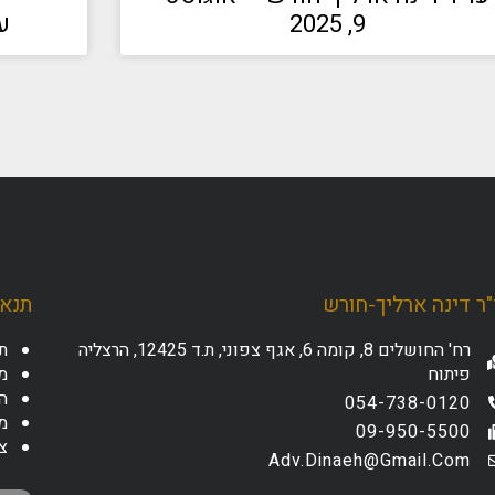
9, 2025
ע
ר דינה ארליך-חורש
תנאי
רח' החושלים 8, קומה 6, אגף צפוני, ת.ד 12425, הרצליה
ת
פיתוח
מד
ה
054-738-0120
מ
09-950-5500
צ
Adv.dinaeh@gmail.com