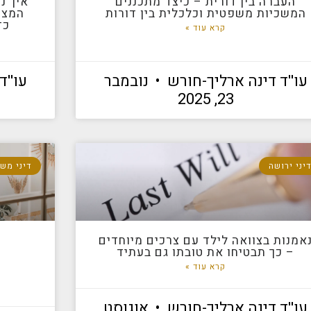
העברה בין דורית – כיצד מתכננים
איך נ
המשכיות משפטית וכלכלית בין דורות
המצו
כד
קרא עוד »
עו''ד דינה ארליך-חורש
נובמבר
עו''
23, 2025
יני ירושה
דיני מש
אמנות בצוואה לילד עם צרכים מיוחדים
– כך תבטיחו את טובתו גם בעתיד
קרא עוד »
עו''ד דינה ארליך-חורש
אוגוסט