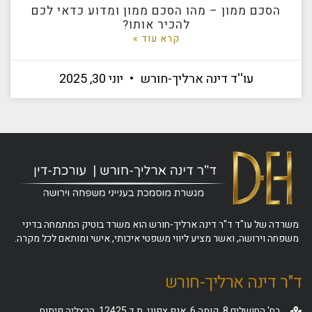
הסכם ממון – מהו הסכם ממון ומדוע כדאי לכם
להכיר אותו?
קרא עוד »
עו''ד דינה ארליך-חורש
יוני 30, 2025
משרדה של עו"ד ד"ר דינה ארליך-חורש הוא משרד בוטיק המתמחה בדיני
משפחה וירושה, ואשר מציע ליווי משפטי איכותי, אישי ומותאם לכל מקרה.
ד"ר דינה ארליך-חורש
רח' החושלים 8, קומה 6, אגף צפוני, ת.ד 12425, הרצליה פיתוח