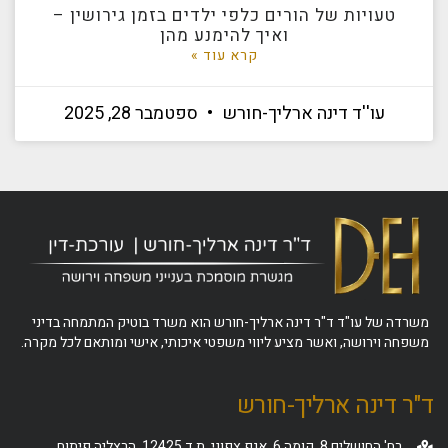
טעויות של הורים כלפי ילדים בזמן גירושין –
ואיך להימנע מהן
קרא עוד »
עו''ד דינה ארליך-חורש
ספטמבר 28, 2025
משרדה של עו"ד ד"ר דינה ארליך-חורש הוא משרד בוטיק המתמחה בדיני
משפחה וירושה, ואשר מציע ליווי משפטי איכותי, אישי ומותאם לכל מקרה.
ד"ר דינה ארליך-חורש
רח' החושלים 8, קומה 6, אגף צפוני, ת.ד 12425, הרצליה פיתוח