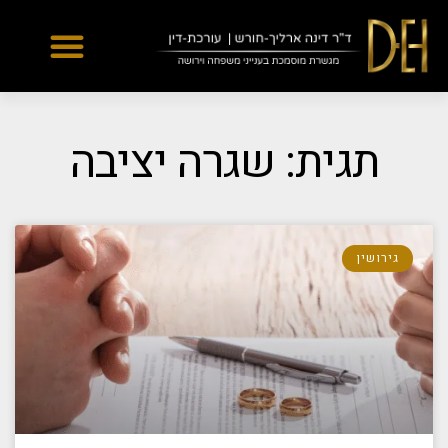
Yes
...
...
תגית: שגרה יציבה
גירושין