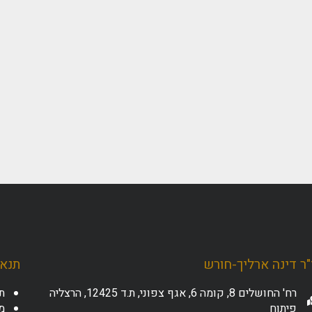
ר דינה ארליך-חורש
תנאי
רח' החושלים 8, קומה 6, אגף צפוני, ת.ד 12425, הרצליה
ת
פיתוח
מד