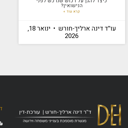
כיצד להגן על רכוש שנרכש לפני
הנישואין?
קרא עוד »
עו''ד דינה ארליך-חורש
ינואר 18,
2026
ד"