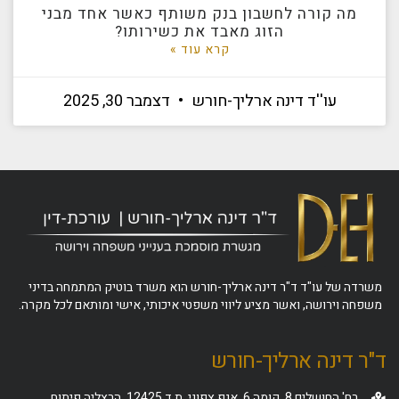
מה קורה לחשבון בנק משותף כאשר אחד מבני
הזוג מאבד את כשירותו?
קרא עוד »
עו''ד דינה ארליך-חורש
דצמבר 30, 2025
משרדה של עו"ד ד"ר דינה ארליך-חורש הוא משרד בוטיק המתמחה בדיני
משפחה וירושה, ואשר מציע ליווי משפטי איכותי, אישי ומותאם לכל מקרה.
ד"ר דינה ארליך-חורש
רח' החושלים 8, קומה 6, אגף צפוני, ת.ד 12425, הרצליה פיתוח