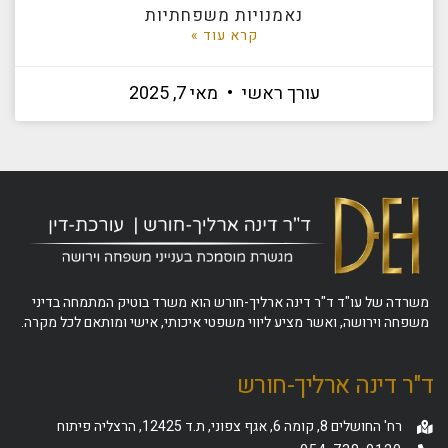
נאמנויות משפחתיות
קרא עוד »
עורך ראשי
מאי 7, 2025
משרדה של עו"ד ד"ר דינה ארליך-חורש הוא משרד בוטיק המתמחה בדיני
משפחה וירושה, ואשר מציע ליווי משפטי איכותי, אישי ומותאם לכל מקרה.
ד"ר דינה ארליך-חורש
רח' החושלים 8, קומה 6, אגף צפוני, ת.ד 12425, הרצליה פיתוח