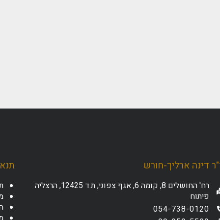
ר דינה ארליך-חורש
תנאי
רח' החושלים 8, קומה 6, אגף צפוני, ת.ד 12425, הרצליה
ת
פיתוח
מד
ה
054-738-0120
מ