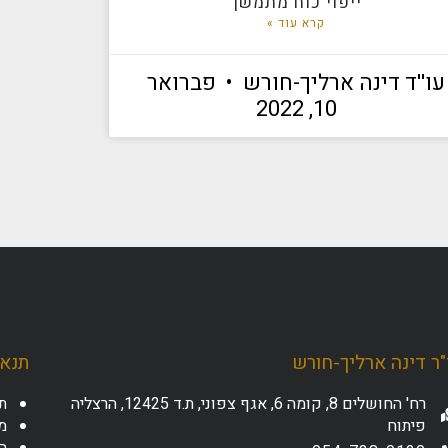
ייפוי כוח מתמשך
קרא עוד »
עו''ד דינה ארליך-חורש
פברואר
10, 2022
ר דינה ארליך-חורש
תנאי
רח' החושלים 8, קומה 6, אגף צפוני, ת.ד 12425, הרצליה
ת
פיתוח
מד
ה