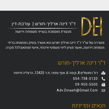
משרדה של עו"ד ד"ר דינה ארליך-חורש הוא משרד בוטיק המתמחה בדיני
משפחה וירושה, ואשר מציע ליווי משפטי איכותי, אישי ומותאם לכל מקרה.
ד"ר דינה ארליך-חורש
רח' החושלים 8, קומה 6, אגף צפוני, ת.ד 12425, הרצליה פיתוח
054-738-0120
09-950-5500
Adv.dinaeh@gmail.com
תנאים ומדיניות