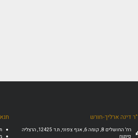
ר דינה ארליך-חורש
תנאי
רח' החושלים 8, קומה 6, אגף צפוני, ת.ד 12425, הרצליה
ת
פיתוח
מד