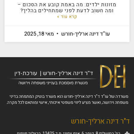
מזונות ילדים: מה באמת קובע את הסכום –
ומה חשוב לדעת לפני שמתחילים בהליך?
קרא עוד »
עו''ד דינה ארליך-חורש
מאי 18, 2025
משרדה של עו"ד ד"ר דינה ארליך-חורש הוא משרד בוטיק המתמחה בדיני
משפחה וירושה, ואשר מציע ליווי משפטי איכותי, אישי ומותאם לכל מקרה.
ד"ר דינה ארליך-חורש
רח' החושלים 8, קומה 6, אגף צפוני, ת.ד 12425, הרצליה פיתוח