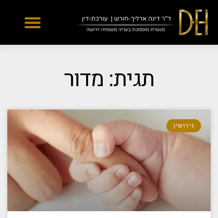
Yes
...
...
תגית: מדור
גירושין