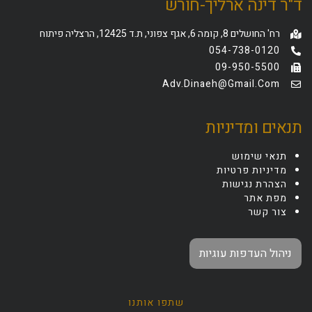
ד"ר דינה ארליך-חורש
רח' החושלים 8, קומה 6, אגף צפוני, ת.ד 12425, הרצליה פיתוח
054-738-0120
09-950-5500
Adv.dinaeh@gmail.com
תנאים ומדיניות
תנאי שימוש
מדיניות פרטיות
הצהרת נגישות
מפת אתר
צור קשר
ניהול העדפות עוגיות
שתפו אותנו