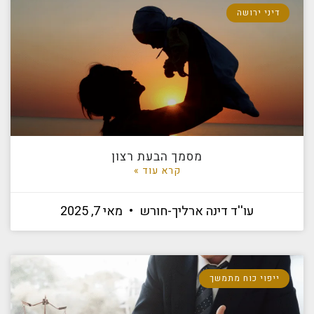
דיני ירושה
מסמך הבעת רצון
קרא עוד »
עו''ד דינה ארליך-חורש
מאי 7, 2025
ייפוי כוח מתמשך