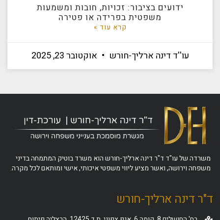
ידועים בציבור: זכויות, חובות ומשמעות
משפטית בפרידה או פטירה
קרא עוד »
עו''ד דינה ארליך-חורש
אוקטובר 23, 2025
משרדה של עו"ד ד"ר דינה ארליך-חורש הוא משרד בוטיק המתמחה בדיני
משפחה וירושה, ואשר מציע ליווי משפטי איכותי, אישי ומותאם לכל מקרה.
ד"ר דינה ארליך-חורש
רח' החושלים 8, קומה 6, אגף צפוני, ת.ד 12425, הרצליה פיתוח