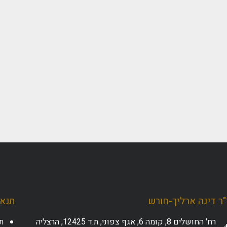
ר דינה ארליך-חורש
תנאי
רח' החושלים 8, קומה 6, אגף צפוני, ת.ד 12425, הרצליה
ת